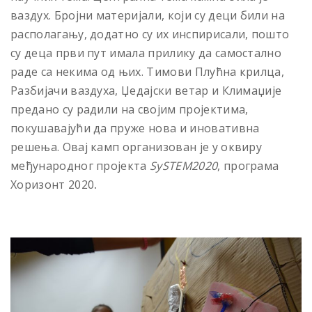
ваздух. Бројни материјали, који су деци били на
располагању, додатно су их инспирисали, пошто
су деца први пут имала прилику да самостално
раде са некима од њих. Тимови Плућна крилца,
Разбијачи ваздуха, Џедајски ветар и Климаџије
предано су радили на својим пројектима,
покушавајући да пруже нова и иновативна
решења. Овај камп организован је у оквиру
међународног пројекта
SySTEM2020
, програма
Хоризонт 2020
.