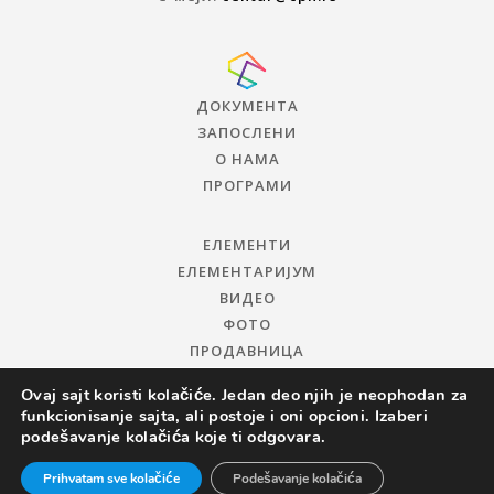
ДОКУМЕНТА
ЗАПОСЛЕНИ
О НАМА
ПРОГРАМИ
ЕЛЕМЕНТИ
ЕЛЕМЕНТАРИЈУМ
ВИДЕО
ФОТО
ПРОДАВНИЦА
Ovaj sajt koristi kolačiće. Jedan deo njih je neophodan za
funkcionisanje sajta, ali postoje i oni opcioni. Izaberi
podešavanje kolačića koje ti odgovara.
Prihvatam sve kolačiće
Podešavanje kolačića
© 2019 ЦЕНТАР ЗА ПРОМОЦИЈУ НАУКЕ