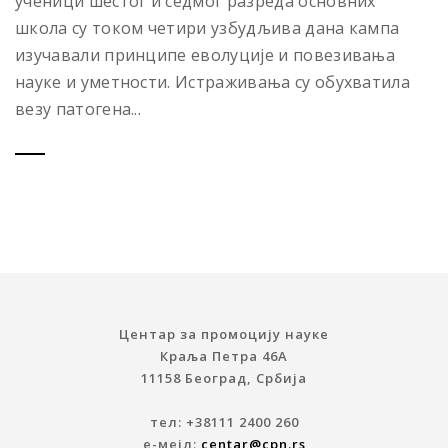
ученици шестог и седмог разреда основних
школа су током четири узбудљива дана кампа
изучавали принципе еволуције и повезивања
науке и уметности. Истраживања су обухватила
везу патогена...
Центар за промоцију науке
Краља Петра 46A
11158 Београд, Србија
тел: +38111 2400 260
е-мејл:
centar@cpn.rs