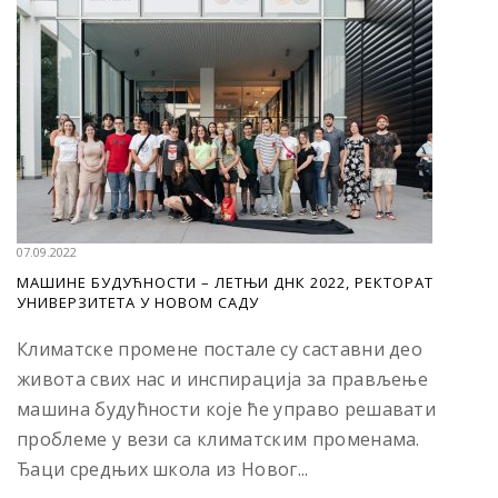
07.09.2022
МАШИНЕ БУДУЋНОСТИ – ЛЕТЊИ ДНК 2022, РЕКТОРАТ
УНИВЕРЗИТЕТА У НОВОМ САДУ
Климатске промене постале су саставни део
живота свих нас и инспирација за прављење
машина будућности које ће управо решавати
проблеме у вези са климатским променама.
Ђаци средњих школа из Новог...