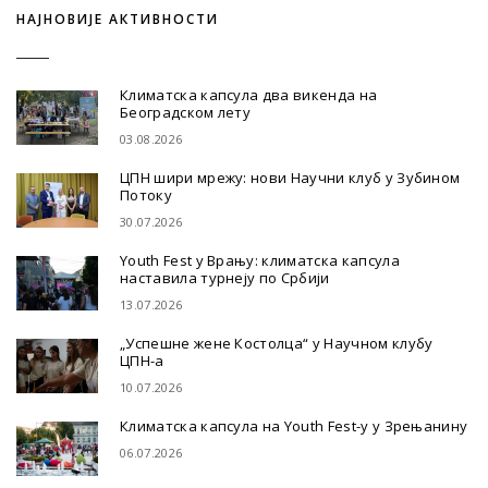
НАЈНОВИЈЕ АКТИВНОСТИ
Климатска капсула два викенда на
Београдском лету
03.08.2026
ЦПН шири мрежу: нови Научни клуб у Зубином
Потоку
30.07.2026
Youth Fest у Врању: климатска капсула
наставила турнеју по Србији
13.07.2026
„Успешне жене Костолца“ у Научном клубу
ЦПН-а
10.07.2026
Климатска капсула на Youth Fest-у у Зрењанину
06.07.2026