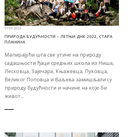
07.09.2022
ПРИРОДА БУДУЋНОСТИ – ЛЕТЊИ ДНК 2022, СТАРА
ПЛАНИНА
Мапирајући шта све утиче на природу
садашњости ђаци средњих школа из Ниша,
Лесковца, Зајечара, Књажевца, Пуковца,
Великог Поповца и Ваљева замишљали су
природу будућности и начине на које би
живот...