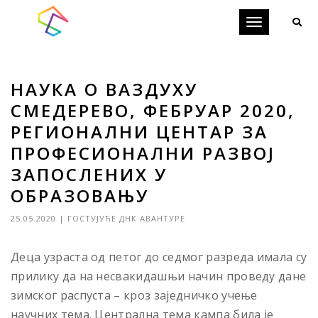
Toggle
navigation
НАУКА О ВАЗДУХУ
СМЕДЕРЕВО, ФЕБРУАР 2020,
РЕГИОНАЛНИ ЦЕНТАР ЗА
ПРОФЕСИОНАЛНИ РАЗВОЈ
ЗАПОСЛЕНИХ У
ОБРАЗОВАЊУ
25.05.2020
|
ГОСТУЈУЋЕ ДНК АВАНТУРЕ
Деца узраста од петог до седмог разреда имала су
прилику да на несвакидашњи начин проведу дане
зимског распуста – кроз заједничко учење
научних тема. Централна тема кампа била је