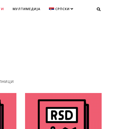
ТИ
МУЛТИМЕДИЈА
СРПСКИ
лници