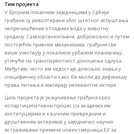
Тим пројекта
У бројним локалним заједницама у Србији
грађани су револтирани због штетног испуштања
непречишћених отпадних вода у животну
средину. Самоорганизовани, добровољно и путем
постојећих правних механизама, грађани све
више учествују у локалном урбаном планирању,
утичући на транспарентност доношења одлука.
Међутим, често им недостаје довољно знања у
специфичној области како би могли да дефинишу
права питања и мапирају релевантне актере.
Циљ пројекта је укључивање грађана кроз
копартиципативни процес (са академским
институцијама и кључним привредним и
друштвеним актерима) у заједничко научно
истраживање примене нових смерница ЕУ за