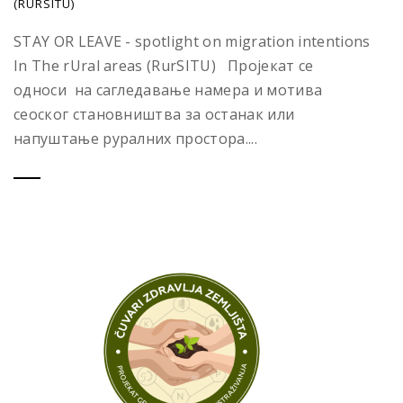
(RURSITU)
STAY OR LEAVE - spotlight on migration intentions
In The rUral areas (RurSITU) Пројекат се
односи на сагледавање намера и мотива
сеоског становништва за останак или
напуштање руралних простора....