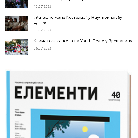
13.07.2026
„Успешне жене Костолца“ у Научном клубу
ЦПН-а
10.07.2026
Климатска капсула на Youth Fest-у у Зрењанину
06.07.2026