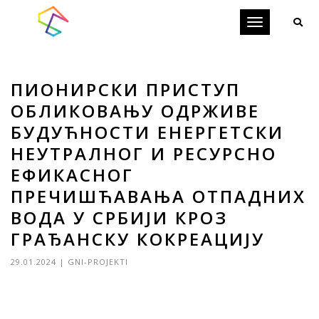
Toggle
navigation
ПИОНИРСКИ ПРИСТУП
ОБЛИКОВАЊУ ОДРЖИВЕ
БУДУЋНОСТИ ЕНЕРГЕТСКИ
НЕУТРАЛНОГ И РЕСУРСНО
ЕФИКАСНОГ
ПРЕЧИШЋАВАЊА ОТПАДНИХ
ВОДА У СРБИЈИ КРОЗ
ГРАЂАНСКУ КОКРЕАЦИЈУ
29.01.2024
|
GNI-PROJEKTI