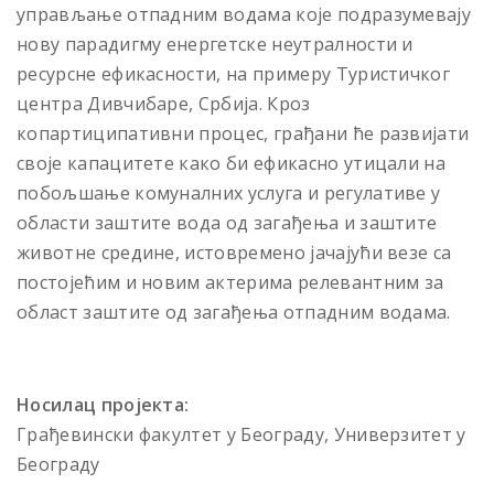
управљање отпадним водама које подразумевају
нову парадигму енергетске неутралности и
ресурсне ефикасности, на примеру Туристичког
центра Дивчибаре, Србија. Кроз
копартиципативни процес, грађани ће развијати
своје капацитете како би ефикасно утицали на
побољшање комуналних услуга и регулативе у
области заштите вода од загађења и заштите
животне средине, истовремено јачајући везе са
постојећим и новим актерима релевантним за
област заштите од загађења отпадним водама.
Носилац пројекта:
Грађевински факултет у Београду, Универзитет у
Београду