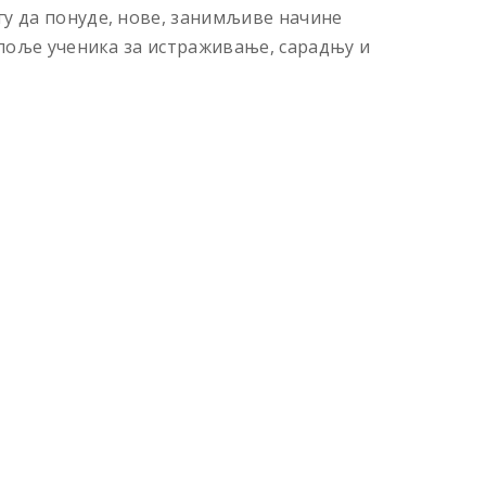
у да понуде, нове, занимљиве начине
 поље ученика за истраживање, сарадњу и