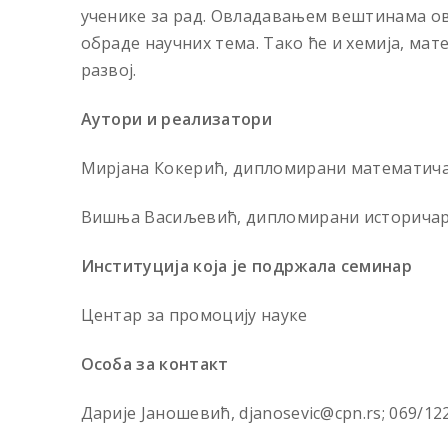
ученике за рад. Овладавањем вештинама ов
обраде научних тема. Тако ће и хемија, ма
развој.
Аутори и реализатори
Мирјана Кокерић, дипломирани математича
Вишња Васиљевић, дипломирани историчар
Институција која је подржала семинар
Центар за промоцију науке
Особа за контакт
Дарије Јаношевић, djanosevic@cpn.rs; 069/12