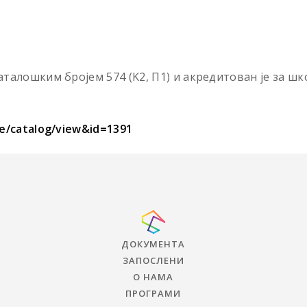
талошким бројем 574 (K2, П1) и акредитован је за шко
ge/catalog/view&id=1391
ДОКУМЕНТА
ЗАПОСЛЕНИ
О НАМА
ПРОГРАМИ