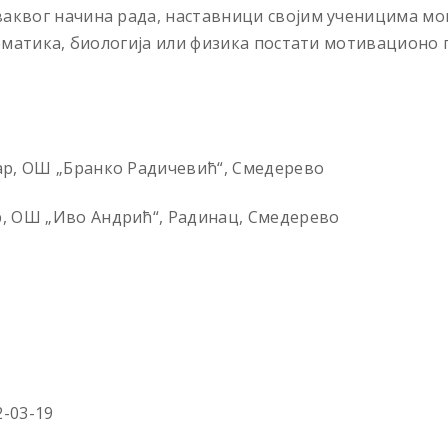
аквог начина рада, наставници својим ученицима мог
тематика, биологија или физика постати мотивационо
р, ОШ „Бранко Радичевић“, Смедерево
, ОШ „Иво Андрић“, Радинац, Смедерево
2-03-19