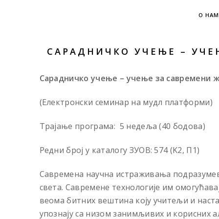
О НАМ
САРАДНИЧКО УЧЕЊЕ – УЧЕ
Сарадничко учење – учење за савремени 
(Електронски семинар на мудл платформи)
Трајање програма: 5 недеља (40 бодова)
Редни број у каталогу ЗУОВ: 574 (K2, П1)
Савремена научна истраживања подразумевај
света. Савремене технологије им омогућавају
веома битних вештина коју учитељи и наст
упознају са низом занимљивих и корисних а