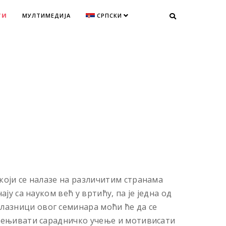
ТИ
МУЛТИМЕДИЈА
СРПСКИ
који се налазе на различитим странама
ју са науком већ у вртићу, па је једна од
лазници овог семинара моћи ће да се
 оцењивати сарадничко учење и мотивисати