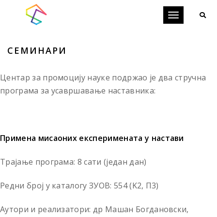
Toggle
navigation
СЕМИНАРИ
Центар за промоцију науке подржао је два стручна
програма за усавршавање наставника:
Примена мисаоних експеримената у настави
Трајање програма: 8 сати (један дан)
Редни број у каталогу ЗУОВ: 554 (K2, П3)
Аутори и реализатори: др Машан Богдановски,