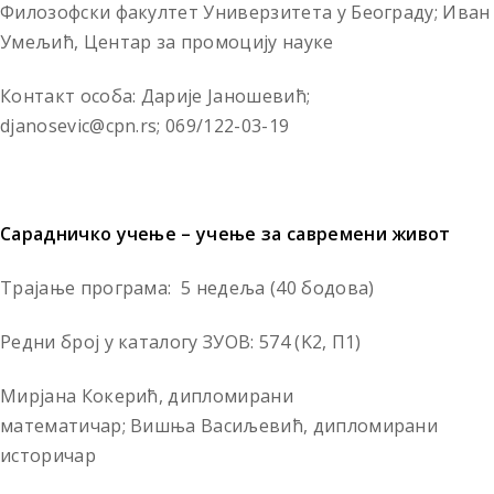
Филозофски факултет Универзитета у Београду; Иван
Умељић, Центар за промоцију науке
Контакт особа: Дарије Јаношевић;
djanosevic@cpn.rs; 069/122-03-19
Сарадничко учење – учење за савремени живот
Трајање програма: 5 недеља (40 бодова)
Редни број у каталогу ЗУОВ: 574 (K2, П1)
Мирјана Кокерић, дипломирани
математичар; Вишња Васиљевић, дипломирани
историчар