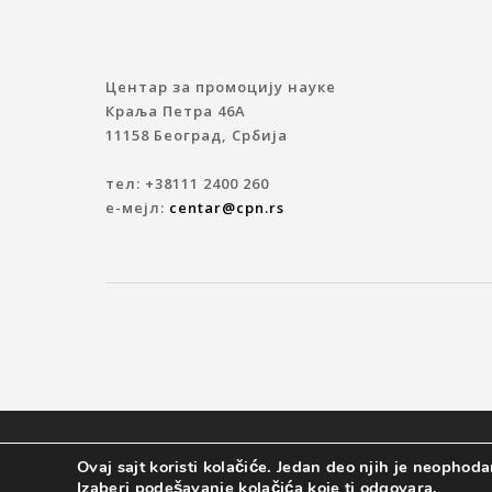
Центар за промоцију науке
Краља Петра 46A
11158 Београд, Србија
тел: +38111 2400 260
е-мејл:
centar@cpn.rs
© 2019 ЦЕНТАР ЗА ПРОМОЦИЈУ НАУКЕ
Ovaj sajt koristi kolačiće. Jedan deo njih je neophodan
Izaberi podešavanje kolačića koje ti odgovara.