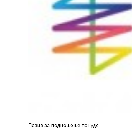
Позив за подношење понуде