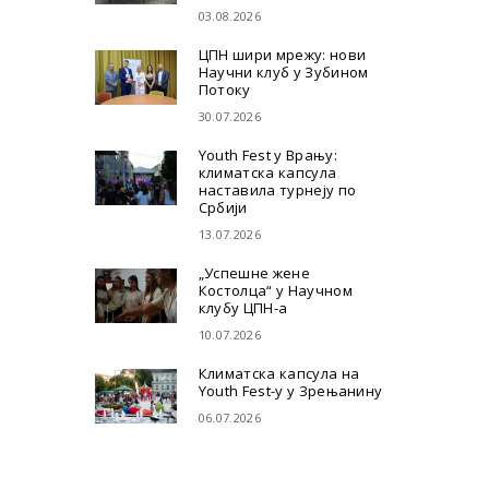
03.08.2026
ЦПН шири мрежу: нови
Научни клуб у Зубином
Потоку
30.07.2026
Youth Fest у Врању:
климатска капсула
наставила турнеју по
Србији
13.07.2026
„Успешне жене
Костолца“ у Научном
клубу ЦПН-а
10.07.2026
Климатска капсула на
Youth Fest-у у Зрењанину
06.07.2026