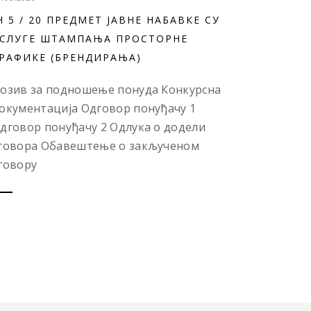
Н 5 / 20 ПРЕДМЕТ ЈАВНЕ НАБАВКЕ СУ
СЛУГЕ ШТАМПАЊА ПРОСТОРНЕ
РАФИКЕ (БРЕНДИРАЊА)
озив за подношење понуда Конкурсна
окументација Одговор понуђачу 1
дговор понуђачу 2 Одлука о додели
говора Обавештење о закљученом
говору