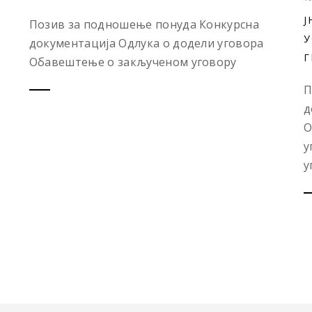
Ј
Позив за подношење понуда Конкурсна
У
документација Одлука о додели уговора
Г
Обавештење о закљученом уговору
П
д
О
у
у