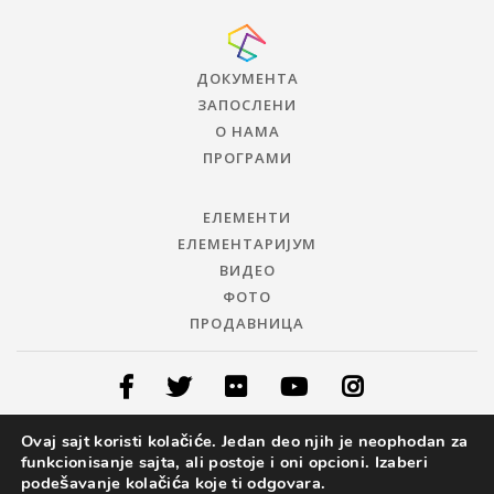
ДОКУМЕНТА
ЗАПОСЛЕНИ
О НАМА
ПРОГРАМИ
ЕЛЕМЕНТИ
ЕЛЕМЕНТАРИЈУМ
ВИДЕО
ФОТО
ПРОДАВНИЦА
Ovaj sajt koristi kolačiće. Jedan deo njih je neophodan za
© 2019 ЦЕНТАР ЗА ПРОМОЦИЈУ НАУКЕ
funkcionisanje sajta, ali postoje i oni opcioni. Izaberi
podešavanje kolačića koje ti odgovara.