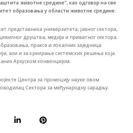
 заштита животне средине“, као одговор на све
литет образовања у области животне средине.
сет представника универзитета, јавног сектора,
цивилног друштва, медија и приватног сектора.
образовања, праксе и локалних заједница
ји, али и за креирање системских решења која
аних Архуском конвенцијом.
ројекте Центра за промоцију науке овом
ководилац Сектора за међународну сарадњу.