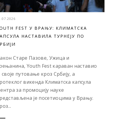
3.07.2026
OUTH FEST У ВРАЊУ: КЛИМАТСКА
АПСУЛА НАСТАВИЛА ТУРНЕЈУ ПО
РБИЈИ
акон Старе Пазове, Ужица и
рењанина, Youth Fest караван наставио
е своје путовање кроз Србију, а
ротеклог викенда Климатска капсула
ентра за промоцију науке
редстављена је посетиоцима у Врању.
роз...