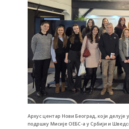
Архус центар Нови Београд, који делује 
подршку Мисије ОЕБС-а у Србији и Шведск