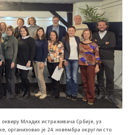
у оквиру Младих истраживача Србије, уз
е, организовао је 24. новембра округли сто