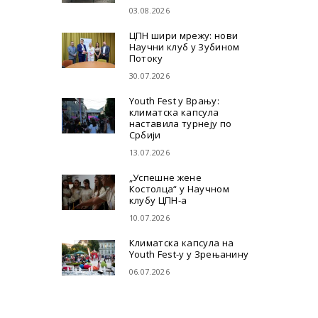
03.08.2026
ЦПН шири мрежу: нови
Научни клуб у Зубином
Потоку
30.07.2026
Youth Fest у Врању:
климатска капсула
наставила турнеју по
Србији
13.07.2026
„Успешне жене
Костолца“ у Научном
клубу ЦПН-а
10.07.2026
Климатска капсула на
Youth Fest-у у Зрењанину
06.07.2026