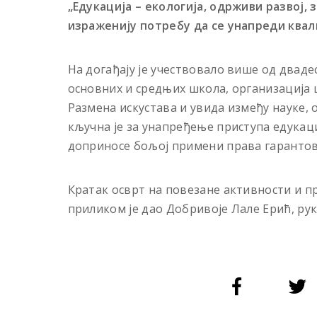
„Едукација – екологија, одрживи развој,
израженију потребу да се унапреди ква
На догађају је учествовало више од дваде
основних и средњих школа, организација 
Размена искустава и увида између науке, 
кључна је за унапређење приступа едукаци
доприносе бољој примени права гарантов
Кратак осврт на повезане активности и п
приликом је дао Добривоје Лале Ерић, ру