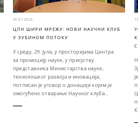
30.07.2026
1
ЦПН ШИРИ МРЕЖУ: НОВИ НАУЧНИ КЛУБ
Y
У ЗУБИНОМ ПОТОКУ
К
С
У среду, 29. јула, у просторијама Центра
за промоцију науке, у присуству
Н
представника Министарства науке,
З
технолошког развоја и иновација,
ј
потписан је уговор о донацији којим је
п
омогућено отварање Научног клуба...
Ц
п
К