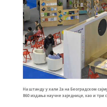
На штанду у хали 2а на Београдском сајму
860 издања научне заједнице, као и три 