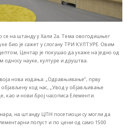
 се на штанду у Хали 2а. Тема овогодишњег
уке био је сажет у слогану ТРИ КУЛТУРЕ. Овим
ептом, Центар је покушао да укаже на једно од
односу науке, културе и друштва.
своја нова издања: „Одравњивање“, прву
 објављену код нас, „Увод у објављивање
е, као и нови број часописа Елементи.
нара, на штанду ЦПН посетиоци су могли да
елементарни попуст и по цени од само 1500