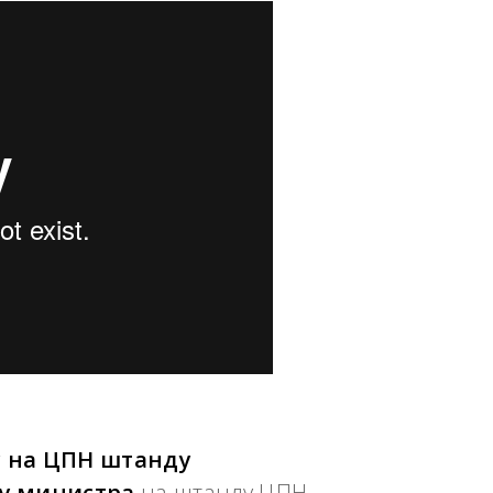
 на ЦПН штанду
у министра
на штанду ЦПН