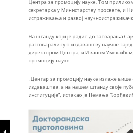
Центра за промоцију науке. Том прилико
секретарка у Министарству просвете, и Н
истраживања и развој научноистраживачк
На штанду који је радио до затварања Сај
разговарали су о издаваштву научне заје
директором Центра, и Иваном Умељићем,
промоцију науке.
„Центар за промоцију науке излаже више 
издаваштва, а на нашем штанду своје пу
институције”, истакао је Немања Ђорђеви