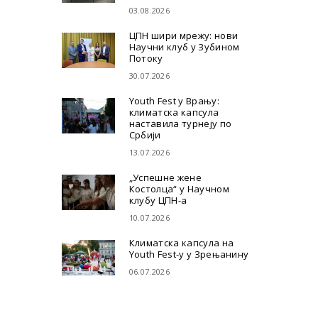
03.08.2026
ЦПН шири мрежу: нови
Научни клуб у Зубином
Потоку
30.07.2026
Youth Fest у Врању:
климатска капсула
наставила турнеју по
Србији
13.07.2026
„Успешне жене
Костолца“ у Научном
клубу ЦПН-а
10.07.2026
Климатска капсула на
Youth Fest-у у Зрењанину
06.07.2026