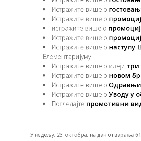
Истражите више о
гостовањ
Истражите више о
промоциј
истражите више о
промоциј
Истражите више о
промоци
Истражите више о
наступу 
Елементаријуму
Истражите више о идеји
три
Истражите више о
новом бр
Истражите више о
Одравњи
Истражите више о
Уводу у 
Погледајте
промотивни ви
У недељу, 23. октобра, на дан отварања 6