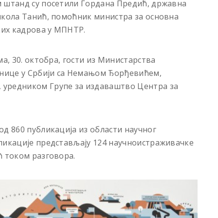
м штанд су посетили Гордана Предић, државна
икола Танић, помоћник министра за основна
их кадрова у МПНТР.
ма, 30. октобра, гости из Министарства
днице у Србији са Немањом Ђорђевићем,
 уредником Групе за издаваштво Центра за
од 860 публикација из области научног
бликације представљају 124 научноистраживачке
ћ током разговора.