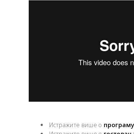
Истражите више о
програму
Истражите више о
гостовањ