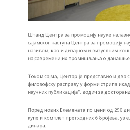
Штанд Центра за промоцију науке налазио
сајaмског наступа Центра за промоцију на
називом, као и дизајном и визуелним конц
најсавременијих промишљања о данашњем 
Током сајма, Центар је представио и два 
филозофску расправу у форми стрипа икад
научних публикација“, водич за докторанд
Поред нових Елемената по цени од 290 ди
купе и комплет претходних 6 бројева, уз 
динара.