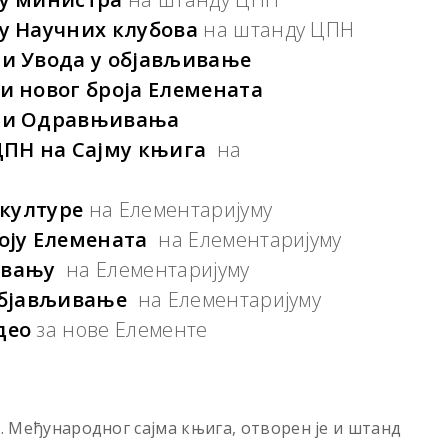
у Научних клубова
на штанду ЦПН
и Увода у објављивање
и новог броја Елемената
ји Одравњивања
ЦПН на Сајму књига
на
 културе
на Елементаријуму
оју Елемената
на Елементаријуму
вању
на Елементаријуму
објављивање
на Елементаријуму
део
за нове Елементе
1. Међународног сајма књига, отворен је и штанд