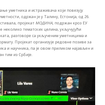
ње уметника и истраживача који повезују
етности, одржан је у Талину, Естонија, од 26.
естивала, пројекат
МОДИНА
, подржан кроз ЕУ
е неколико тематских целина, укључујући
ката, разговоре са укљученим уметницима и
рмату. Пројекат организује редовне позиве за
а и научника, па је овом приликом најављен и
ан тим из Србије.