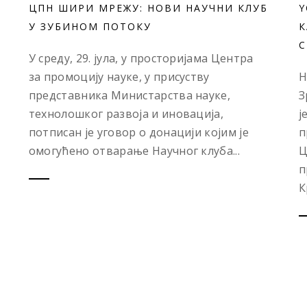
ЦПН ШИРИ МРЕЖУ: НОВИ НАУЧНИ КЛУБ
Y
У ЗУБИНОМ ПОТОКУ
К
С
У среду, 29. јула, у просторијама Центра
за промоцију науке, у присуству
Н
представника Министарства науке,
З
технолошког развоја и иновација,
ј
потписан је уговор о донацији којим је
п
омогућено отварање Научног клуба...
Ц
п
К