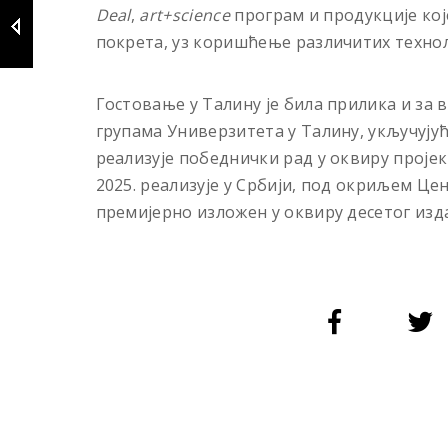
Deal
,
art+science
програм и продукције кој
покрета, уз коришћење различитих технол
Гостовање у Талину је била прилика и за
групама Универзитета у Талину, укључују
реализује победнички рад у оквиру проје
2025. реализује у Србији, под окриљем Цен
премијерно изложен у оквиру десетог из