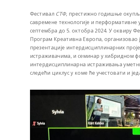
Фестивал
СТФ
, престижно годишње окупља
савремене технологије и перформативне ум
септембра до 5. октобра 2024. У оквиру Ф
Програм Креативна Европа, организовао ј
презентације интердисциплинарних проје
истраживачима, и семинар у хибридном фо
интердисциплинарна истраживања уметник
следећи циклус у коме ће учестовати и јед