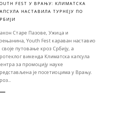
OUTH FEST У ВРАЊУ: КЛИМАТСКА
АПСУЛА НАСТАВИЛА ТУРНЕЈУ ПО
РБИЈИ
акон Старе Пазове, Ужица и
рењанина, Youth Fest караван наставио
е своје путовање кроз Србију, а
ротеклог викенда Климатска капсула
ентра за промоцију науке
редстављена је посетиоцима у Врању.
роз...