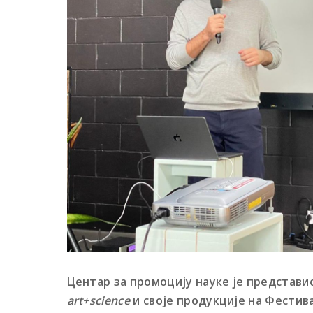
Центар за промоцију науке је представи
art+science
и своје продукције на Фестив