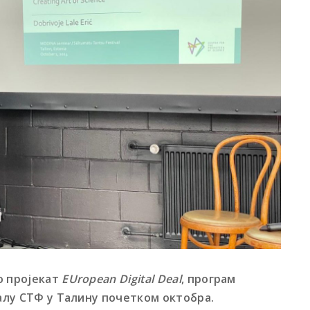
о пројекат
EUropean Digital Deal
, програм
алу СТФ у Талину почетком октобра.