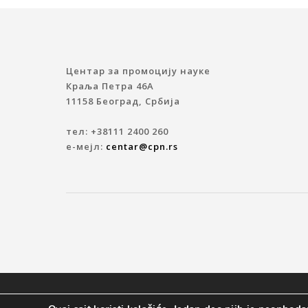
Центар за промоцију науке
Краља Петра 46A
11158 Београд, Србија
тел: +38111 2400 260
е-мејл:
centar@cpn.rs
© 2019 ЦЕНТАР ЗА ПРОМОЦИЈУ НАУКЕ