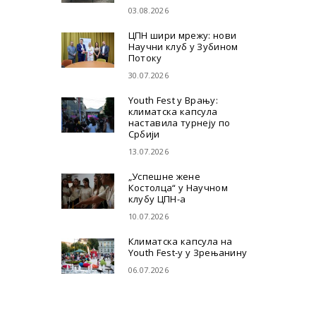
03.08.2026
ЦПН шири мрежу: нови
Научни клуб у Зубином
Потоку
30.07.2026
Youth Fest у Врању:
климатска капсула
наставила турнеју по
Србији
13.07.2026
„Успешне жене
Костолца“ у Научном
клубу ЦПН-а
10.07.2026
Климатска капсула на
Youth Fest-у у Зрењанину
06.07.2026