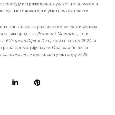
е повезују истраживања људског тела, мозга и
огија, методологија и уметничких пракси.
 више састанака са различитим истраживачким
ћи и тим пројекта
Resonant Memories
, који
кта
EUropean Digital Deal
, који се током 2024. и
тра за промоцију науке. Овај рад ће бити
дања
art+science
фестивала у октобру 2025.