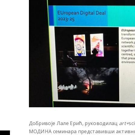
Добривоје Лале Ерић, руководилац
art+
sc
МОДИНА семинара представивши активнос