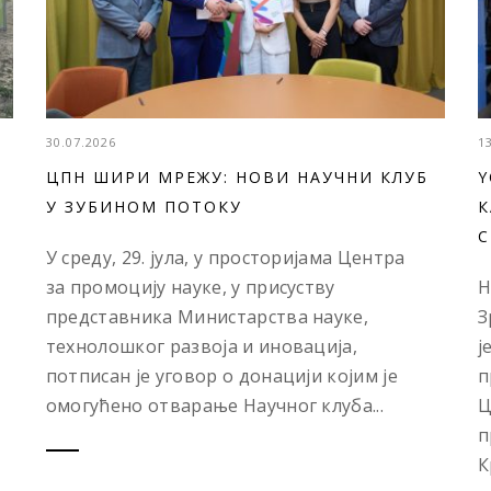
30.07.2026
1
ЦПН ШИРИ МРЕЖУ: НОВИ НАУЧНИ КЛУБ
Y
У ЗУБИНОМ ПОТОКУ
К
С
У среду, 29. јула, у просторијама Центра
за промоцију науке, у присуству
Н
представника Министарства науке,
З
технолошког развоја и иновација,
ј
потписан је уговор о донацији којим је
п
омогућено отварање Научног клуба...
Ц
п
К