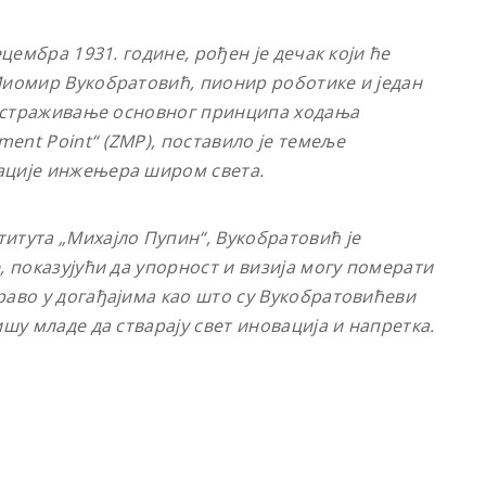
цембра 1931. године, рођен је дечак који ће
Миомир Вукобратовић, пионир роботике и један
о истраживање основног принципа ходања
ent Point“ (ZMP), поставило је темеље
ације инжењера широм света.
итута „Михајло Пупин“, Вукобратовић је
, показујући да упорност и визија могу померати
раво у догађајима као што су Вукобратовићеви
шу младе да стварају свет иновација и напретка.