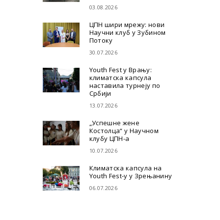
03.08.2026
ЦПН шири мрежу: нови
Научни клуб у Зубином
Потоку
30.07.2026
Youth Fest у Врању:
климатска капсула
наставила турнеју по
Србији
13.07.2026
„Успешне жене
Костолца“ у Научном
клубу ЦПН-а
10.07.2026
Климатска капсула на
Youth Fest-у у Зрењанину
06.07.2026