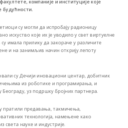
 факултете, компаније и институције које
е будућности.
етиоци су могли да испробају радионицу
но искуство које их је уводило у свет виртуелне
 су имала прилику да закораче у различите
ене и на занимљив начин открију лепоту
вали су Дечији иновациони центар, добитник
ичењима из роботике и програмирања, и
 Београду, уз подршку бројних партнера.
у пратили предавања, такмичења,
овативних технологија, намењене како
 света науке и индустрије.