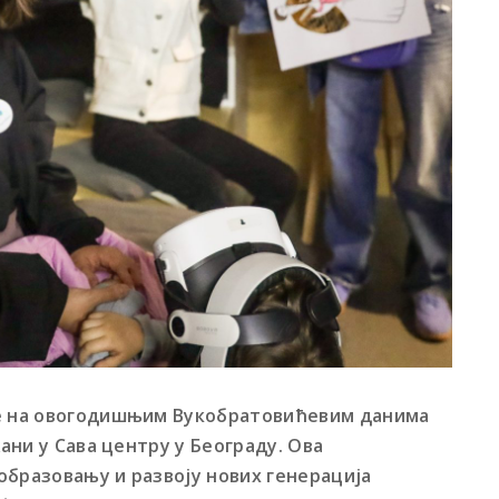
је на овогодишњим Вукобратовићевим данима
жани у Сава центру у Београду. Ова
образовању и развоју нових генерација