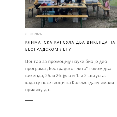
03.08.2026
КЛИМАТСКА КАПСУЛА ДВА ВИКЕНДА НА
БЕОГРАДСКОМ ЛЕТУ
Центар за промоцију науке био је део
програма „Београдског лета“ током два
викенда, 25. и 26. јула и 1. и 2. августа,
када су посетиоци на Калемегдану имали
прилику да...