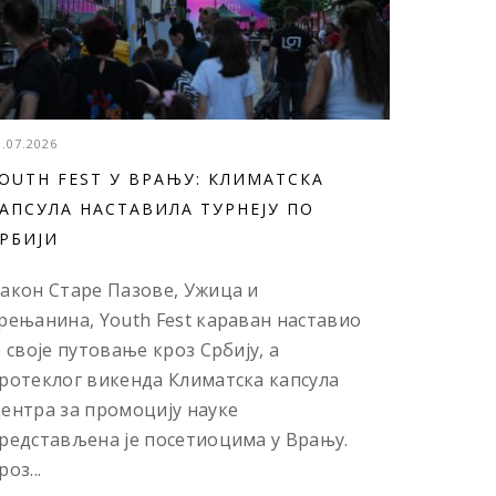
3.07.2026
OUTH FEST У ВРАЊУ: КЛИМАТСКА
АПСУЛА НАСТАВИЛА ТУРНЕЈУ ПО
РБИЈИ
акон Старе Пазове, Ужица и
рењанина, Youth Fest караван наставио
е своје путовање кроз Србију, а
ротеклог викенда Климатска капсула
ентра за промоцију науке
редстављена је посетиоцима у Врању.
роз...