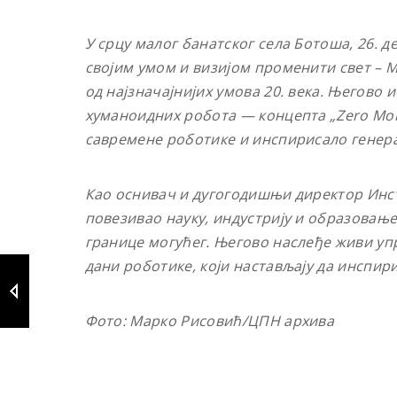
У срцу малог банатског села Ботоша, 26. де
својим умом и визијом променити свет – 
од најзначајнијих умова 20. века. Његов
хуманоидних робота — концепта „Zero Mom
савремене роботике и инспирисало генер
Као оснивач и дугогодишњи директор Инст
повезивао науку, индустрију и образовање
границе могућег. Његово наслеђе живи уп
дани роботике, који настављају да инспири
Фото: Марко Рисовић/ЦПН архива