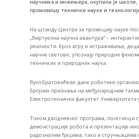
научника и инжењера, окупила је школе,
промовишу техничке науке и технологиј
На штанду Центра за промоцију науке пос
„Виртуелна научна авантура“ – интерактив
реалности. Кроз игру и истраживање, деца
научне светове, упознају природне феном
техничких и природних наука.
Вукобратовићеве дане роботике организо
бројних признања на међународним такм
Електротехнички факултет Универзитета у
Током дводневног програма, посетиоци с
демонстрације робота и презентације ин
радозналим ђацима, тако и стручњацима из