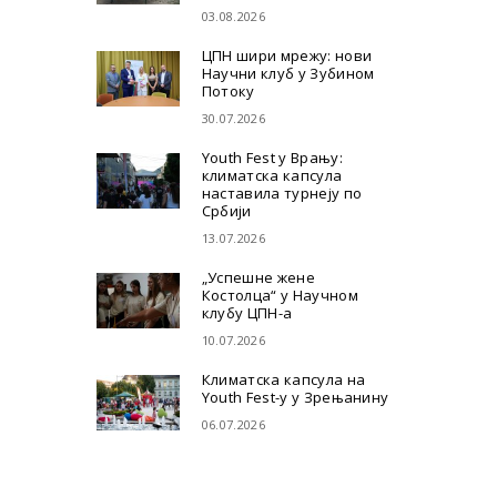
03.08.2026
ЦПН шири мрежу: нови
Научни клуб у Зубином
Потоку
30.07.2026
Youth Fest у Врању:
климатска капсула
наставила турнеју по
Србији
13.07.2026
„Успешне жене
Костолца“ у Научном
клубу ЦПН-а
10.07.2026
Климатска капсула на
Youth Fest-у у Зрењанину
06.07.2026