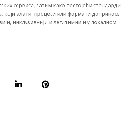
ских сервиса, затим како постојећи стандарди
, који алати, процеси или формати доприносе
ији, инклузивнији и легитимнији у локалном