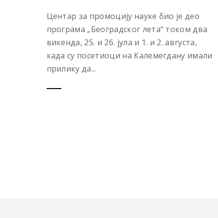
Центар за промоцију науке био је део
програма „Београдског лета“ током два
викенда, 25. и 26. јула и 1. и 2. августа,
када су посетиоци на Калемегдану имали
прилику да...