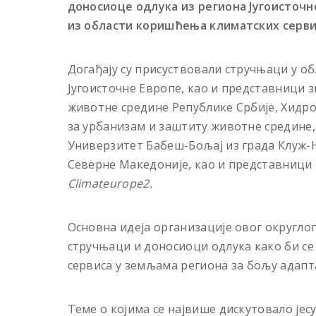
доносиоце одлука из региона Југоисточн
из области коришћења климатских серви
Догађају су присуствовали стручњаци у об
Југоисточне Европе, као и представници 
животне средине Републике Србије, Хидр
за урбанизам и заштиту животне средине,
Универзитет Бабеш-Бољај из града Клуж-
Северне Македоније, као и представници и
Climateurope2.
Основна идеја организације овог округлог 
стручњаци и доносиоци одлука како би се
сервиса у земљама региона за бољу адапт
Теме о којима се највише дискутовало је