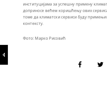
институцијама за успешну примену климат
доприносе већем коришћењу ових сервиса
томе да климатски сервиси буду примењив
контексту.
Фото: Марко Рисовић