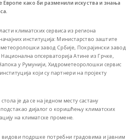
е Европе како би разменили искуства и знања
са.
ласти климатских сервиса из региона
значајних институција: Министарство заштите
ометеоролошки завод Србије, Покрајински завод
 Национална опсерваторија Атине из Грчке,
Напока у Румунији, Хидрометеоролошки сервис
нституција који су партнери на пројекту
стола је да се на једном месту састану
 подстакао дијалог о коришћењу климатских
ацију на климатске промене.
су видови подршке потребни градовима и јавним