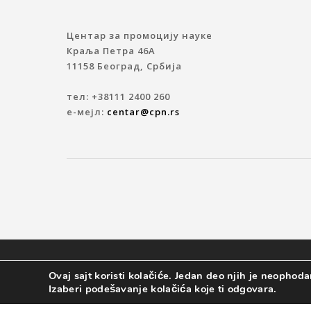
Центар за промоцију науке
Краља Петра 46A
11158 Београд, Србија
тел: +38111 2400 260
е-мејл:
centar@cpn.rs
© 2019 ЦЕНТАР ЗА ПРОМОЦИЈУ НАУКЕ
Ovaj sajt koristi kolačiće. Jedan deo njih je neophodan
Izaberi podešavanje kolačića koje ti odgovara.