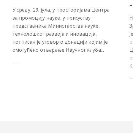
С
У среду, 29. јула, у просторијама Центра
за промоцију науке, у присуству
Н
представника Министарства науке,
З
технолошког развоја и иновација,
ј
потписан је уговор о донацији којим је
п
омогућено отварање Научног клуба...
Ц
п
К