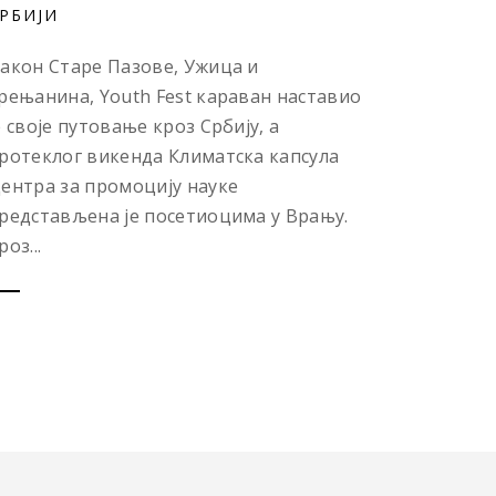
РБИЈИ
акон Старе Пазове, Ужица и
рењанина, Youth Fest караван наставио
е своје путовање кроз Србију, а
ротеклог викенда Климатска капсула
ентра за промоцију науке
редстављена је посетиоцима у Врању.
роз...