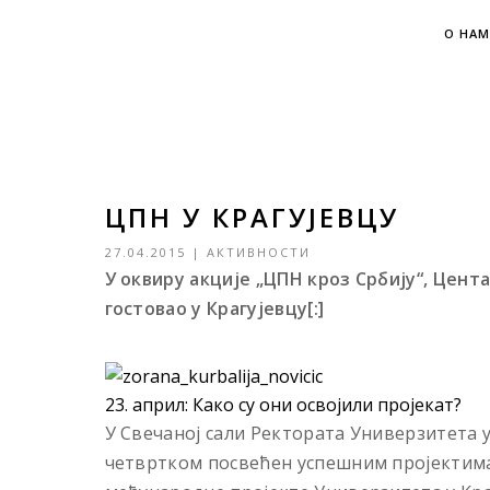
О НАМ
ЦПН У КРАГУЈЕВЦУ
27.04.2015
|
АКТИВНОСТИ
У оквиру акције „ЦПН кроз Србију“, Цент
гостовао у Крагујевцу[:]
23. април: Како су они освојили пројекат?
У Свечаној сали Ректората Универзитета у
четвртком посвећен успешним пројектима