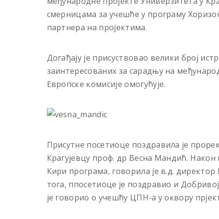
међународне пројекте Универзитета у Кра
смерницама за учешће у програму Хоризо
партнера на пројектима.
Догађају је присуствовао велики број ист
заинтересованих за сарадњу на међунаро
Европске комисије омогућује.
Присутне посетиоце поздравила је проре
Крагујевцу проф. др Весна Мандић. Након 
Кири програма, говорила је в.д. директо
тога, ппосетиоце је поздравио и Добривој
је говорио о учешћу ЦПН-а у оквору прјек