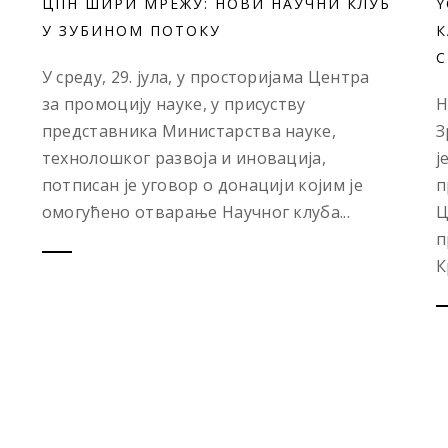
ЦПН ШИРИ МРЕЖУ: НОВИ НАУЧНИ КЛУБ
Y
У ЗУБИНОМ ПОТОКУ
К
С
У среду, 29. јула, у просторијама Центра
за промоцију науке, у присуству
Н
представника Министарства науке,
З
технолошког развоја и иновација,
ј
потписан је уговор о донацији којим је
п
омогућено отварање Научног клуба...
Ц
п
К