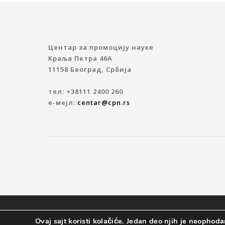
Центар за промоцију науке
Краља Петра 46A
11158 Београд, Србија
тел: +38111 2400 260
е-мејл:
centar@cpn.rs
© 2019 ЦЕНТАР ЗА ПРОМОЦИЈУ НАУКЕ
Ovaj sajt koristi kolačiće. Jedan deo njih je neophodan