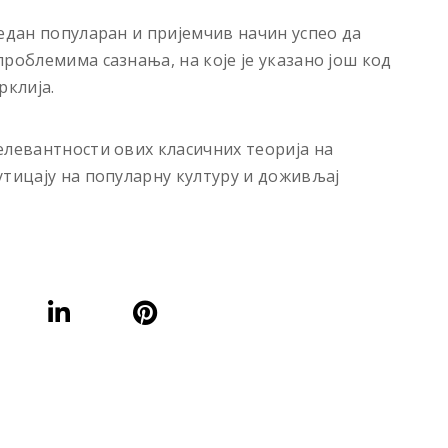
један популаран и пријемчив начин успео да
роблемима сазнања, на коjе jе указано jош код
рклиjа.
елевантности ових класичних теорија на
утицаjу на популарну културу и доживљаj