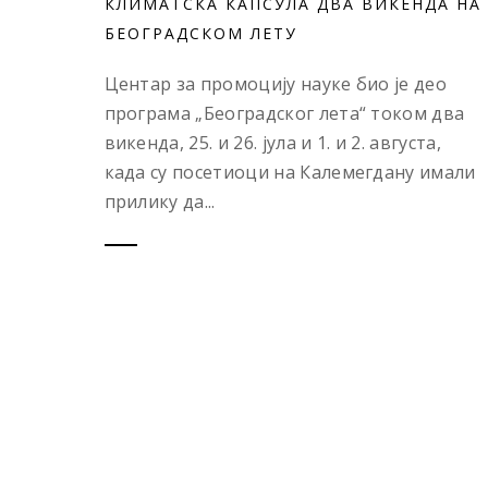
КЛИМАТСКА КАПСУЛА ДВА ВИКЕНДА НА
БЕОГРАДСКОМ ЛЕТУ
Центар за промоцију науке био је део
програма „Београдског лета“ током два
викенда, 25. и 26. јула и 1. и 2. августа,
када су посетиоци на Калемегдану имали
прилику да...