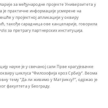
ларије за међународне пројекте Универзитета у
а је практичне информације усмерене на
чешће у пројектној апликацији у оквиру
ћ, такође сарадница ове канцеларије, говорила
rdis
за претрагу партнерских институција.
иjу науке је у свечаноj сали Прве крагуjевачке
оквиру циклуса “Филозофиjа кроз Србиjу”. Веома
ну тему “Да ли живимо у Матриксу?”, одржао је
ог факултета у Београду.