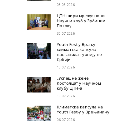
03.08.2026
ЦПН шири мрежу: нови
Научни клуб у Зубином
Потоку
30.07.2026
Youth Fest у Врању:
климатска капсула
наставила турнеју по
Србији
13.07.2026
„Успешне жене
Костолца“ у Научном
клубу ЦПН-а
10.07.2026
Климатска капсула на
Youth Fest-у у Зрењанину
06.07.2026