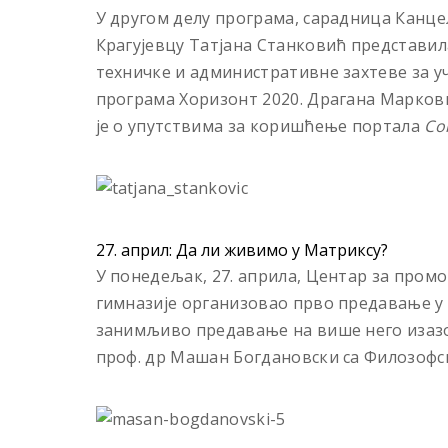
У другом делу програма, сарадница Канце
Крагујевцу Татјана Станковић представил
техничке и административне захтеве за у
програма Хоризонт 2020. Драгана Маркови
је о упутствима за коришћење портала
Co
27. април: Да ли живимо у Матриксу?
У понедељак, 27. априла, Центар за промоц
гимназиjе организовао прво предавање у 
занимљиво предавање на више него изазов
проф. др Машан Богдановски са Филозофск