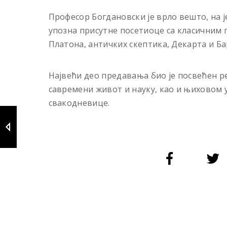
Професор Богдановски је врло вешто, на 
упозна присутне посетиоце са класичним п
Платона, античких скептика, Декарта и Ба
Наjвећи део предавања био је посвећен р
савремени живот и науку, као и њиховом 
свакодневице.