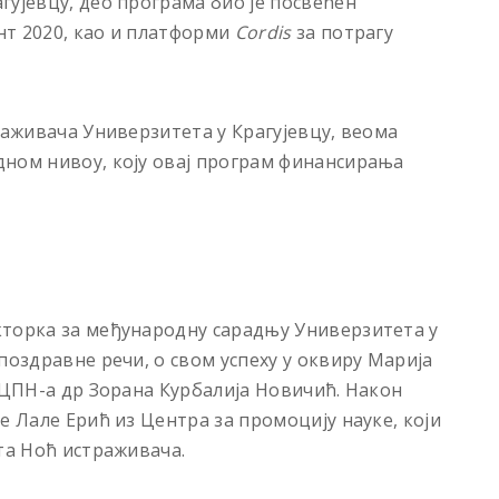
гујевцу, део програма био је посвећен
нт 2020, као и платформи
Cordis
за потрагу
раживача Универзитета у Крагујевцу, веома
дном нивоу, коју овај програм финансирања
кторка за међународну сарадњу Универзитета у
поздравне речи, о свом успеху у оквиру Марија
р ЦПН-а др Зорана Курбалија Новичић. Након
е Лале Ерић из Центра за промоцију науке, који
та Ноћ истраживача.