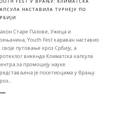
OUTH FEST У ВРАЊУ: КЛИМАТСКА
АПСУЛА НАСТАВИЛА ТУРНЕЈУ ПО
РБИЈИ
акон Старе Пазове, Ужица и
рењанина, Youth Fest караван наставио
е своје путовање кроз Србију, а
ротеклог викенда Климатска капсула
ентра за промоцију науке
редстављена је посетиоцима у Врању.
роз...