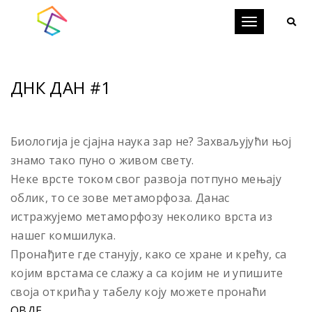
Toggle
navigation
ДНК ДАН #1
Биологија је сјајна наука зар не? Захваљујући њој
знамо тако пуно о живом свету.
Неке врсте током свог развоја потпуно мењају
облик, то се зове метаморфоза. Данас
истражујемо метаморфозу неколико врста из
нашег комшилука.
Пронађите где станују, како се хране и крећу, са
којим врстама се слажу а са којим не и упишите
своја открића у табелу коју можете пронаћи
ОВДЕ.