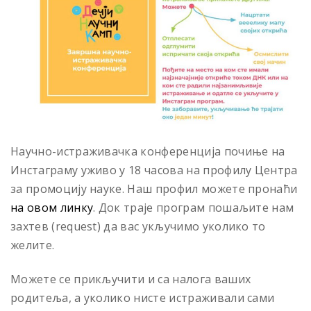
Научно-истраживачка конференција почиње на
Инстаграму уживо у 18 часова на профилу Центра
за промоцију науке. Наш профил можете пронаћи
на овом линку
. Док траје програм пошаљите нам
захтев (request) да вас укључимо уколико то
желите.
Можете се прикључити и са налога ваших
родитеља, а уколико нисте истраживали сами