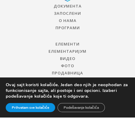
ДОКУМЕНТА
ЗАПОСЛЕНИ
О НАМА
ПРОГРАМИ
ЕЛЕМЕНТИ
ЕЛЕМЕНТАРИЈУМ
ВИДЕО
ФОТО
ПРОДАВНИЦА
Ovaj sajt koristi kolačiće. Jedan deo njih je neophodan za
funkcionisanje sajta, ali postoje i oni opcioni. Izaberi
podešavanje kolačića koje ti odgovara.
Prihvatam sve kolačiće
Podešavanje kolačića
© 2019 ЦЕНТАР ЗА ПРОМОЦИЈУ НАУКЕ