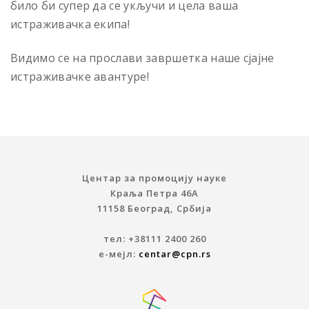
било би супер да се укључи и цела ваша
истраживачка екипа!
Видимо се на прослави завршетка наше сјајне
истраживачке авантуре!
Центар за промоцију науке
Краља Петра 46A
11158 Београд, Србија
тел: +38111 2400 260
е-мејл:
centar@cpn.rs