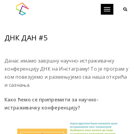
Toggle
navigation
ДНК ДАН #5
Данас имамо завршну научно-истраживачку
конференцију ДНК на Инстаграму! То је програм у
ком повезујемо и размењујемо сва наша открића
и сазнања.
Како ћемо се припремити за научно-
истраживачку конференцију?