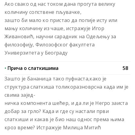
Ако свако од нас током дана прогута велику
количину сопствене пљувачке,
зашто би мало ко пристао да попије исту или
мању количину из чаше, истражује Игор
Живановић, научни сарадник на Одељењу за
филозофију, Филозофског факултета
Универзитета у Београду
•
Прича о слаткишима
58
Зашто је бананица тако пуфнаста,како је
структура слаткиша толикоразноврсна када им је
свима зајед-
ничка компонента шећер, и да ли је Негро заиста
добар за грло? Када и где су настали први
слаткиши и какав је био наш однос према њима
кроз време? Истражује Милица Митић