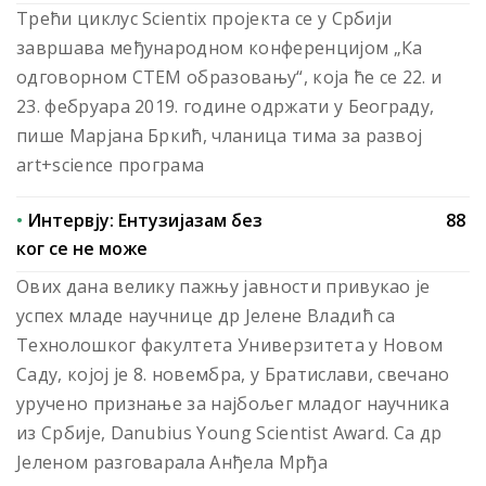
Трећи циклус Scientix пројекта се у Србији
завршава међународном конференцијом „Ка
одговорном СТЕМ образовању“, која ће се 22. и
23. фебруара 2019. године одржати у Београду,
пише Марјана Бркић, чланица тима за развој
art+science програма
•
Интервју:
Ентузијазам без
88
ког се не може
Ових дана велику пажњу јавности привукао је
успех младе научнице др Јелене Владић са
Технолошког факултета Универзитета у Новом
Саду, којој је 8. новембра, у Братислави, свечано
уручено признање за најбољег младог научника
из Србије, Danubius Young Scientist Award. Са др
Јеленом разговарала Анђела Мрђа