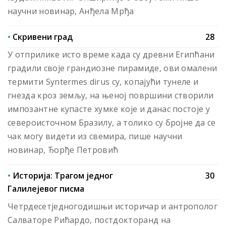
научни новинар, Анђела Мрђа
•
Скривени град
28
У отприлике исто време када су древни Египћани
градили своје грандиозне пирамиде, ови омалени
термити Syntermes dirus су, копајући тунеле и
гнезда кроз земљу, на њеној површини створили
импозантне купасте хумке које и данас постоје у
североисточном Бразилу, а толико су бројне да се
чак могу видети из свемира, пише научни
новинар, Ђорђе Петровић
•
Историја: Трагом једног
30
Галилејевог писма
Четрдесетједногодишњи историчар и антрополог
Салваторе Рићардо, постдокторанд на