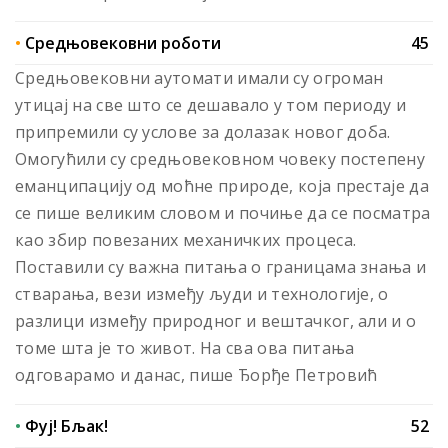
•
Средњовековни роботи
45
Средњовековни аутомати имали су огроман
утицај на све што се дешавало у том периоду и
припремили су услове за долазак новог доба.
Омогућили су средњовековном човеку постепену
еманципацију од моћне природе, која престаје да
се пише великим словом и почиње да се посматра
као збир повезаних механичких процеса.
Поставили су важна питања о границама знања и
стварања, вези између људи и технологије, о
разлици између природног и вештачког, али и о
томе шта је то живот. На сва ова питања
одговарамо и данас, пише Ђорђе Петровић
•
Фуј! Бљак!
52