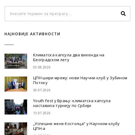
НАЈНОВИЈЕ АКТИВНОСТИ
Климатска капсула два викенда на
Београдском лету
03.08.2026
ЦПН шири мрежу: нови Научни клуб у Зубином
Потоку
30.07.2026
Youth Fest у Врању: климатска капсула
наставила турнеју по Србији
13.07.2026
„Успешне жене Костолца“ у Научном клубу
ЦПН-а