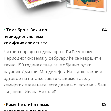
•
Тема броја: Век и по
04
периодног система
хемијских елемената
Читава наредна година протећи ће у знаку
Периодног система: у фебруару ће се навршити
тачно 150 година откад га је објавио руски
научник Дмитриј Мендељејев. Најједноставнији
одговор на питање зашто славимо табелу
хемијских елемената јесте да на њој почива – баш
све, пише Ивана Николић
•
Коме ће стићи писмо
08
адресирано именима