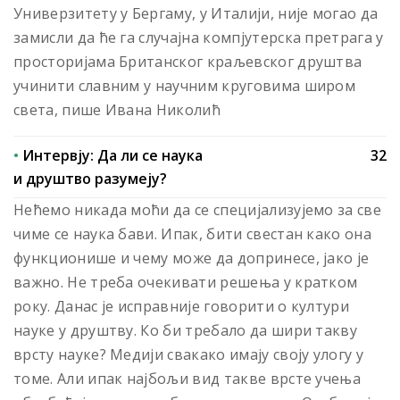
Универзитету у Бергаму, у Италији, није могао да
замисли да ће га случајна компјутерска претрага у
просторијама Британског краљевског друштва
учинити славним у научним круговима широм
света, пише Ивана Николић
•
Интервју: Да ли се наука
32
и друштво разумеју?
Нећемо никада моћи да се специјализујемо за све
чиме се наука бави. Ипак, бити свестан како она
функционише и чему може да допринесе, јако је
важно. Не треба очекивати решења у кратком
року. Данас је исправније говорити о култури
науке у друштву. Ко би требало да шири такву
врсту науке? Медији свакако имају своју улогу у
томе. Али ипак најбољи вид такве врсте учења