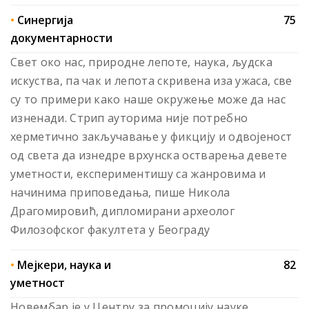
•
Синергија
75
документарности
Свет око нас, природне лепоте, наука, људска
искуства, па чак и лепота скривена иза ужаса, све
су то примери како наше окружење може да нас
изненади. Стрип ауторима није потребно
херметично закључавање у фикцију и одвојеност
од света да изнедре врхунска остварења девете
уметности, експериментишу са жанровима и
начинима приповедања, пише Никола
Драгомировић, дипломирани археолог
Филозофског факултета у Београду
•
Мејкери, наука и
82
уметност
Новембар је у Центру за промоцију науке