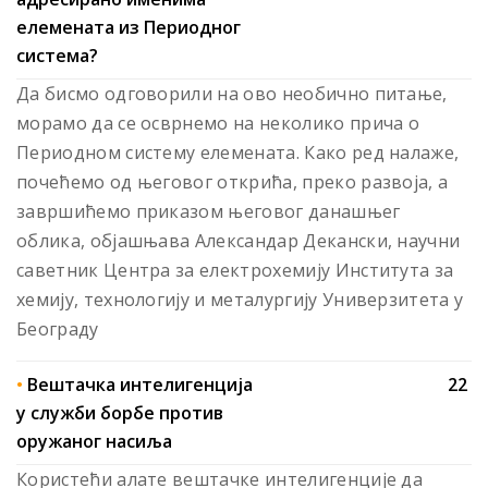
елемената из Периодног
система?
Да бисмо одговорили на ово необично питање,
морамо да се осврнемо на неколико прича о
Периодном систему елемената. Како ред налаже,
почећемо од његовог открића, преко развоја, а
завршићемо приказом његовог данашњег
облика, објашњава Александар Декански, научни
саветник Центра за електрохемију Института за
хемију, технологију и металургију Универзитета у
Београду
•
Вештачка интелигенција
22
у служби борбе против
оружаног насиља
Користећи алате вештачке интелигенције да