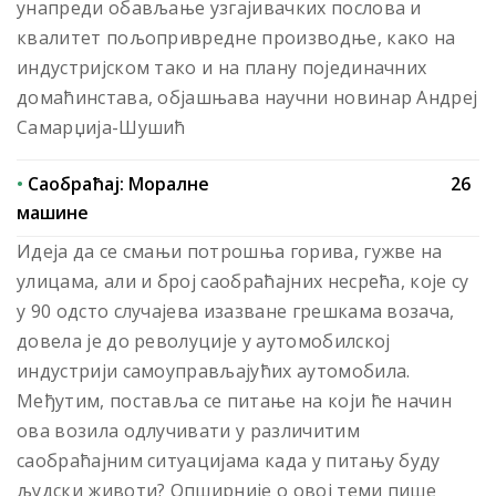
унапреди обављање узгајивачких послова и
квалитет пољопривредне производње, како на
индустријском тако и на плану појединачних
домаћинстава, објашњава научни новинар Андреј
Самарџија-Шушић
•
Саобраћај: Моралне
26
машине
Идеја да се смањи потрошња горива, гужве на
улицама, али и број саобраћајних несрећа, које су
у 90 одсто случајева изазване грешкама возача,
довела је до револуције у аутомобилској
индустрији самоуправљајућих аутомобила.
Међутим, поставља се питање на који ће начин
ова возила одлучивати у различитим
саобраћајним ситуацијама када у питању буду
људски животи? Опширније о овој теми пише