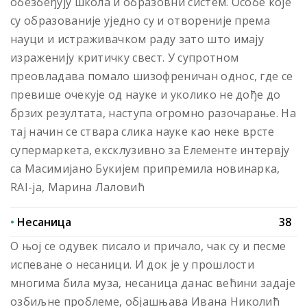
обезбеђују школа и образовни систем. Особе које
су образованије уједно су и отвореније према
науци и истраживачком раду зато што имају
израженију критичку свест. У супротном
преовладава помало шизофреничан однос, где се
превише очекује од науке и уколико не дође до
брзих резултата, наступа огромно разочарање. На
тај начин се ствара слика науке као неке врсте
супермаркета, ексклузивно за Елементе интервју
са Масимијано Букијем припремила новинарка,
RAI-ја, Марина Лаловић
•
Несаница
38
О њој се одувек писало и причало, чак су и песме
испеване о несаници. И док је у прошлости
многима била муза, несаница данас већини задаје
озбиљне проблеме, објашњава Ивана Николић