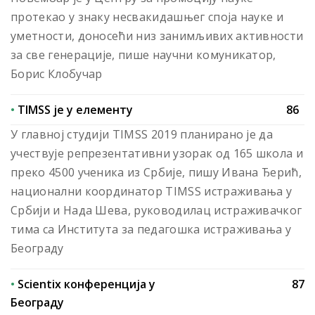
протекао у знаку несвакидашњег споја науке и
уметности, доносећи низ занимљивих активности
за све генерације, пише научни комуникатор,
Борис Клобучар
•
ТIMSS је у елементу
86
У главној студији TIMSS 2019 планирано је да
учествује репрезентативни узорак од 165 школа и
преко 4500 ученика из Србије, пишу Ивана Ђерић,
национални координатор TIMSS истраживања у
Србији и Нада Шева, руководилац истраживачког
тима са Института за педагошка истраживања у
Београду
•
Scientix конференција у
87
Београду