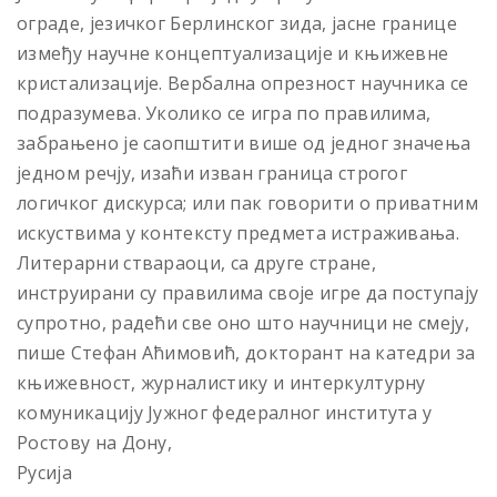
ограде, језичког Берлинског зида, јасне границе
између научне концептуализације и књижевне
кристализације. Вербална опрезност научника се
подразумева. Уколико се игра по правилима,
забрањено је саопштити више од једног значења
једном речју, изаћи изван граница строгог
логичког дискурса; или пак говорити о приватним
искуствима у контексту предмета истраживања.
Литерарни ствараоци, са друге стране,
инструирани су правилима своје игре да поступају
супротно, радећи све оно што научници не смеју,
пише Стефан Аћимовић, докторант на катедри за
књижевност, журналистику и интеркултурну
комуникацију Јужног федералног института у
Ростову на Дону,
Русија