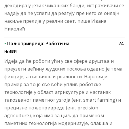
декодирају језик чикашких банди, истраживачи се
надају да ће успети да реагују пре него се онлајн
насиље прелије у реални свет, пише Ивана
Николић
•
Пољопривреда: Роботи на
24
њиви
Идеја да ће роботи ући у све сфере друштва и
преузети већину људских послова одавно је тема
фикције, а све више и реалности. Најновији
пример за то је све већи уплив роботске
технологије у област агрикултуре и настанак
такозваног паметног узгоја (енг. smart farming) и
прецизне пољопривреде (енг. precision
agriculture), која има за циљ да применом
паметних технологија модернизује, олакша и