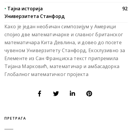
•
Тајна историја
92
Универзитета Стaнфорд
Како је један необичан симпозијум у Америци
спојио две математичарке и славног британског
математичара Кита Девлина, и довео до посете
чувеном Универзитету Стaнфорд, Ексклузивно за
Елементе из Сан Франциска текст припремила
Тијана Марковић, математичар и амбасадорка
Глобалног математичког пројекта
ПРЕТРАГА