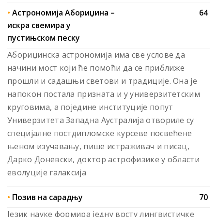
•
Астрономија Абориџина –
64
искра свемира у
пустињском песку
Абориџинска астрономија има све услове да
начини мост који ће помоћи да се приближе
прошли и садашњи светови и традиције. Она је
напокон постала призната и у универзитетским
круговима, а поједине институције попут
Универзитета Западна Аустралија отвориле су
специјалне постдипломске курсеве посвећене
њеном изучавању, пише истраживач и писац,
Дарко Доневски, доктор астрофизике у области
еволуције галаксија
•
Позив на сарадњу
70
Језик науке формира једну врсту лингвистичке