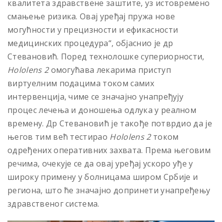
квалитета здравствене заштите, уз истовремено
смањење ризика. Овај уређај пружа нове
могућности у прецизности и ефикасности
медицинских процедура“, објаснио је др
Стевановић. Поред технолошке супериорности,
Hololens 2
омогућава лекарима приступ
виртуелним подацима током самих
интервенција, чиме се значајно унапређују
процес лечења и доношења одлука у реалном
времену. Др Стевановић је такође потврдио да је
његов тим већ тестирао
Hololens 2
током
одређених оперативних захвата. Према његовим
речима, очекује се да овај уређај ускоро уђе у
широку примену у болницама широм Србије и
региона, што ће значајно допринети унапређењу
здравственог система.