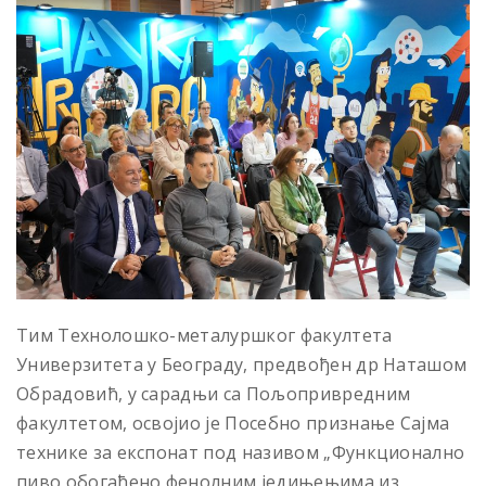
Тим Технолошко-металуршког факултета
Универзитета у Београду, предвођен др Наташом
Обрадовић, у сарадњи са Пољопривредним
факултетом, освојио је Посебно признање Сајма
технике за експонат под називом „Функционално
пиво обогаћено фенолним једињењима из