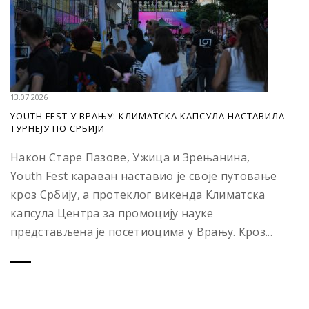
13.07.2026
YOUTH FEST У ВРАЊУ: КЛИМАТСКА КАПСУЛА НАСТАВИЛА
ТУРНЕЈУ ПО СРБИЈИ
Након Старе Пазове, Ужица и Зрењанина,
Youth Fest караван наставио је своје путовање
кроз Србију, а протеклог викенда Климатска
капсула Центра за промоцију науке
представљена је посетиоцима у Врању. Кроз...