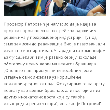
Професор Петровић је нагласио да је идеја за
пројекат произашла из потребе за одрживим
решењима у прехрамбеној индустрији. Пут од
саме замисли до реализације био је изазован, али
изузетно инспиративан. У сарадњи са компанијом
Barry Callebaut
, тим је развио серију чоколаде
обогаћену целим ларвама великог брашнара.
„Оно што наш приступ чини посебним јесте
узгајање ових инсеката уз коришћење
пољопривредног отпада. Фокусирамо се на врсту
познату као велики брашнар, али постоји и низ
других инсекатских врста које су такође
изванредни рециклатори“, истакао је Петровић.