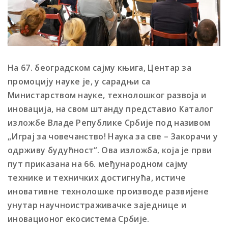
На 67. београдском сајму књига, Центар за
промоцију науке је, у сарадњи са
Министарством науке, технолошког развоја и
иновација, на свом штанду представио Каталог
изложбе Владе Републике Србије под називом
„Играј за човечанство! Наука за све – Закорачи у
одрживу будућност“. Ова изложба, која је први
пут приказана на 66. међународном сајму
технике и техничких достигнућа, истиче
иновативне технолошке производе развијене
унутар научноистраживачке заједнице и
иновационог екосистема Србије.