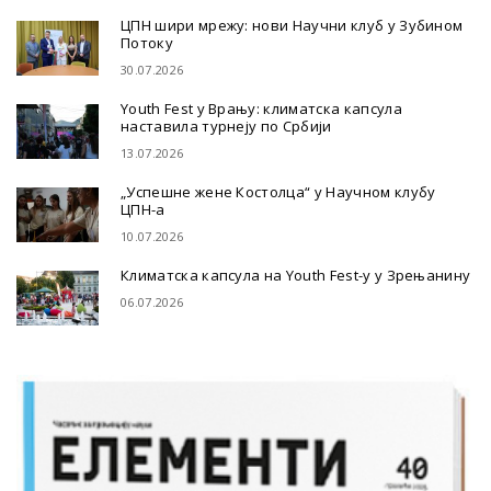
ЦПН шири мрежу: нови Научни клуб у Зубином
Потоку
30.07.2026
Youth Fest у Врању: климатска капсула
наставила турнеју по Србији
13.07.2026
„Успешне жене Костолца“ у Научном клубу
ЦПН-а
10.07.2026
Климатска капсула на Youth Fest-у у Зрењанину
06.07.2026