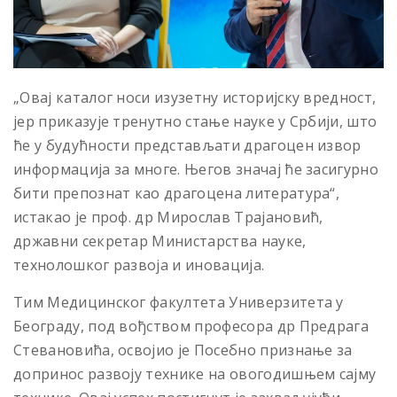
„Овај каталог носи изузетну историјску вредност,
јер приказује тренутно стање науке у Србији, што
ће у будућности представљати драгоцен извор
информација за многе. Његов значај ће засигурно
бити препознат као драгоцена литература“,
истакао је проф. др Мирослав Трајановић,
државни секретар Министарства науке,
технолошког развоја и иновација.
Тим Медицинског факултета Универзитета у
Београду, под вођством професора др Предрага
Стевановића, освојио је Посебно признање за
допринос развоју технике на овогодишњем сајму