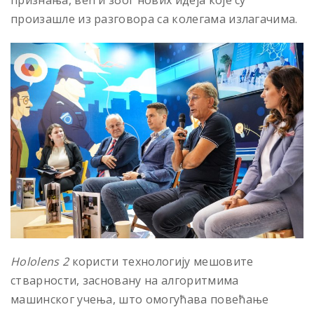
признања, већ и због нових идеја које су
произашле из разговора са колегама излагачима.
Hololens 2
користи технологију мешовите
стварности, засновану на алгоритмима
машинског учења, што омогућава повећање