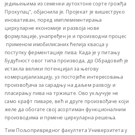
једињењима из семенки аутохтоне сорте грожђа
Прокупац“, објаснила је. Пројекат је вишеструко
иновативан, поред имплемемнтирања
циркуларне економије и развоја нове
формулације, унапређен је и производни процес
применом имобилисаних ћелија квасца у
поступку ферментације пива. Када је у питању
будућност овог типа производа, др Обрадовић је
истакла велики потенцијал за његову
комерцијализацију, уз постојеће интересовања
произвођача за сарадњу на даљем развоју и
пласирању пива на тржиште. Ово укључује не
само крафт пиваре, већ и друге произвођаче који
желе да обогате свој асортиман функционалним
производима и прмене циркуларна решења.
Тим Пољопривредног факултета Универзитета у