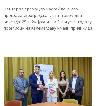
Центар за промоцију науке био је део
програма „Београдског лета“ током два
викенда, 25. и 26. јула и 1. и 2. августа, када су
посетиоци на Калемегдану имали прилику да...