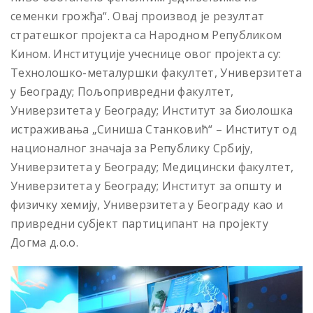
семенки грожђа“. Овај производ је резултат
стратешког пројекта са Народном Републиком
Кином. Институције учеснице овог пројекта су:
Технолошко-металуршки факултет, Универзитета
у Београду; Пољопривредни факултет,
Универзитета у Београду; Институт за биолошка
истраживања „Синиша Станковић“ – Институт од
националног значаја за Републику Србију,
Универзитета у Београду; Медицински факултет,
Универзитета у Београду; Институт за општу и
физичку хемију, Универзитета у Београду као и
привредни субјект партиципант на пројекту
Догма д.о.о.