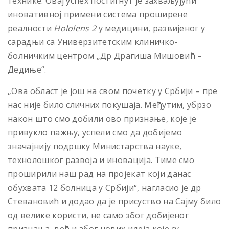
технике. Овај успех постигнут је захваљујући
иновативној примени система проширене
реалности
Hololens 2
у медицини, развијеног у
сарадњи са Универзитетским клиничко-
болничким центром „Др Драгиша Мишовић –
Дедиње“.
„Ова област је још на свом почетку у Србији – пре
нас није било сличних покушаја. Међутим, убрзо
након што смо добили ово признање, које је
привукло пажњу, успели смо да добијемо
значајнију подршку Министарства науке,
технолошког развоја и иновација. Тиме смо
проширили наш рад на пројекат који данас
обухвата 12 болница у Србији“, нагласио је др
Стевановић и додао да је присуство на Сајму било
од велике користи, не само због добијеног