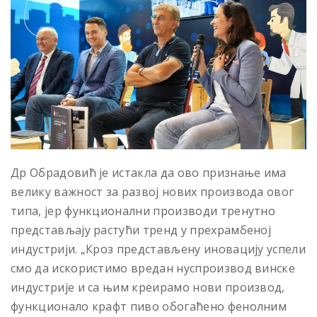
Др Обрадовић је истакла да ово признање има
велику важност за развој нових производа овог
типа, јер функционални производи тренутно
представљају растући тренд у прехрамбеној
индустрији. „Кроз представљену иновацију успели
смо да искористимо вредан нуспроизвод винске
индустрије и са њим креирамо нови производ,
функционало крафт пиво обогаћено фенолним