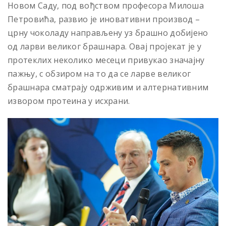
Новом Саду, под вођством професора Милоша
Петровића, развио је иновативни производ –
црну чоколаду направљену уз брашно добијено
од ларви великог брашнара. Овај пројекат је у
протеклих неколико месеци привукао значајну
пажњу, с обзиром на то да се ларве великог
брашнара сматрају одрживим и алтернативним
извором протеина у исхрани.