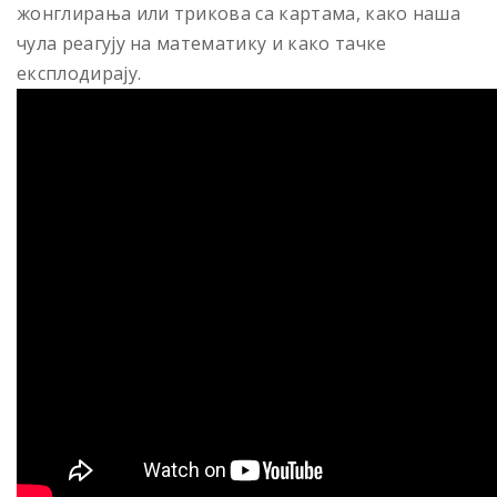
жонглирања или трикова са картама, како наша
чула реагују на математику и како тачке
експлодирају.