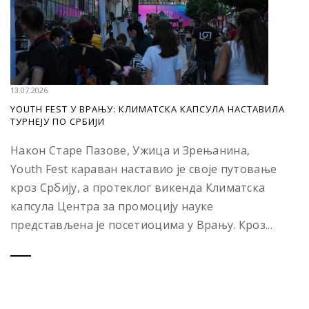
13.07.2026
YOUTH FEST У ВРАЊУ: КЛИМАТСКА КАПСУЛА НАСТАВИЛА
ТУРНЕЈУ ПО СРБИЈИ
Након Старе Пазове, Ужица и Зрењанина,
Youth Fest караван наставио је своје путовање
кроз Србију, а протеклог викенда Климатска
капсула Центра за промоцију науке
представљена је посетиоцима у Врању. Кроз...