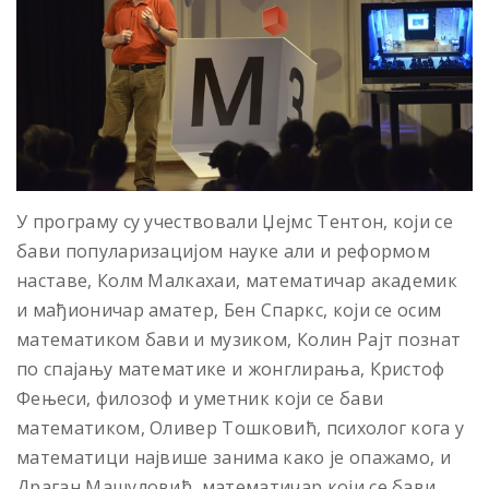
У програму су учествовали Џејмс Тентон, који се
бави популаризацијом науке али и реформом
наставе, Колм Малкахаи, математичар академик
и мађионичар аматер, Бен Спаркс, који се осим
математиком бави и музиком, Колин Рајт познат
по спајању математике и жонглирања, Кристоф
Фењеси, филозоф и уметник који се бави
математиком, Оливер Тошковић, психолог кога у
математици највише занима како је опажамо, и
Драган Машуловић, математичар који се бави