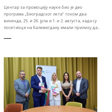
Центар за промоцију науке био је део
програма „Београдског лета“ током два
викенда, 25. и 26. јула и 1. и 2. августа, када су
посетиоци на Калемегдану имали прилику да...