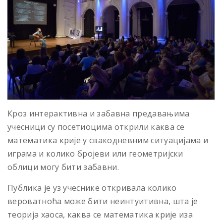
Кроз интерактивна и забавна предавањима
учесници су посетиоцима открили каква се
математика крије у свакодневним ситуацијама и
играма и колико бројеви или геометријски
облици могу бити забавни.
Публика је уз учеснике откривала колико
вероватноћа може бити неинтуитивна, шта је
теорија хаоса, каква се математика крије иза