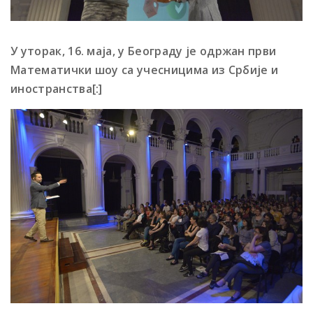
У уторак, 16. маја, у Београду је одржан први
Математички шоу са учесницима из Србије и
иностранства[:]