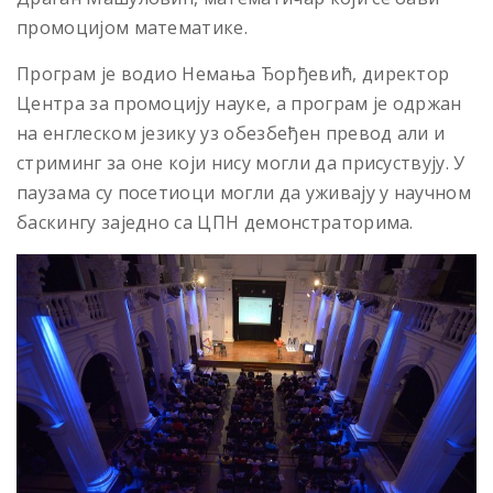
промоцијом математике.
Програм је водио Немања Ђорђевић, директор
Центра за промоцију науке, а програм је одржан
на енглеском језику уз обезбеђен превод али и
стриминг за оне који нису могли да присуствују. У
паузама су посетиоци могли да уживају у научном
баскингу заједно са ЦПН демонстраторима.