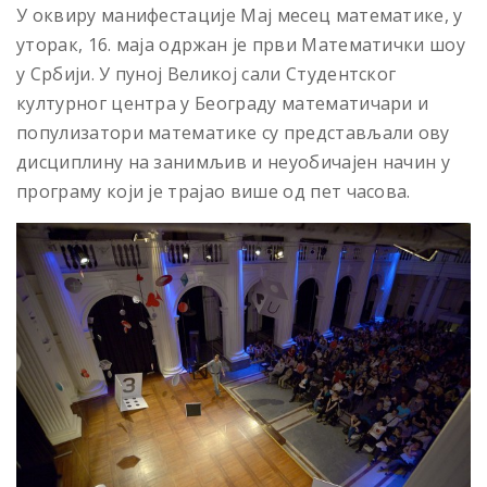
У оквиру манифестације Мај месец математике, у
уторак, 16. маја одржан је први Математички шоу
у Србији. У пуној Великој сали Студентског
културног центра у Београду математичари и
популизатори математике су представљали ову
дисциплину на занимљив и неуобичајен начин у
програму који је трајао више од пет часова.