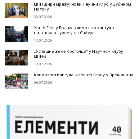
ЦПН шири мрежу: нови Научни клуб у Зубином
Потоку
30.07.2026
Youth Fest у Врању: климатска капсула
наставила турнеју по Србији
13.07.2026
„Успешне жене Костолца“ у Научном клубу
ЦПН-а
10.07.2026
Климатска капсула на Youth Fest-у у Зрењанину
06.07.2026