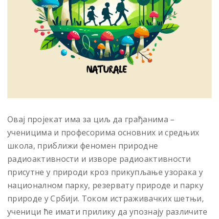
Овај пројекат има за циљ да грађанима –
ученицима и професорима основних и средњих
школа, приближи феномен природне
радиоактивности и изворе радиоактивности
присутнe у природи кроз прикупљање узорака у
националном парку, резервату природе и парку
природе у Србији. Током истраживачких шетњи,
ученици ће имати прилику да упознају различите