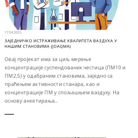
17.04.2025
ЗАЈЕДНИЧКО ИСТРАЖИВАЊЕ КВАЛИТЕТА ВАЗДУХА У
НАШИМ СТАНОВИМА (JOAQMA)
Овај пројекат има за циљ мерење
концентрацијe суспендованих честица (ПМ10 и
ПМ2,5) у одабраним становима, заједно са
праћењем активности станара, као и
концентрацијe ПМ у спољашњем ваздуху. На
основу анкетирања...