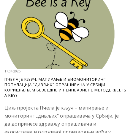
17.04.2025
ПЧЕЛА ЈЕ КЉУЧ: МАПИРАЊЕ И БИОМОНИТОРИНГ
ПОПУЛАЦИЈА “ДИВЉИХ” ОПРАШИВАЧА У СРБИЈИ
КОРИШЋЕЊЕМ БЕЗБЕДНЕ И НЕИНВАЗИВНЕ МЕТОДЕ (BEE IS
A KEY)
Циљ пројекта Пчела је кључ – мапирање и
мониторинг „дивљих“ опрашивача у Србији, је
да допринесе здрављу опрашивача и
екосистема и одрживој производњи воћа у