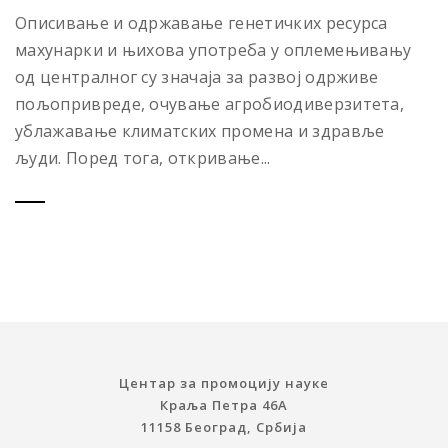
Описивање и одржавање генетичких ресурса
махунарки и њихова употреба у оплемењивању
од централног су значаја за развој одрживе
пољопривреде, очување агробиодиверзитета,
ублажавањe климатских промена и здрављe
људи. Поред тога, откривање...
Центар за промоцију науке
Краља Петра 46A
11158 Београд, Србија