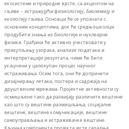
екосистеме и природне врсте, са акцентом на
гљиве – истражујући физиологију, биохемију и
екологију гљива. Основци ће се упознати с
основним концептима, док ће средњошколци
продубити знања из биологије и нуклеарне
физике. Грађани ће активно учествовати у
прикупљању узорака, анализи података и
интерпретацији резултата, чиме ће бити
укључени у целокупан процес научног
истраживања. Осим тога, они ће допринети
дизајнирању летака, постера и садржаја на
друштвеним мрежама. Пројектне активности су
осмишљене тако да развијају различите вештине
као што су вештине размишљања, социјалне
вештине, вештине комуникације, вештине
самоуправљања и истраживачке вештине.
Кључна компонента пројекта јесте сарадња