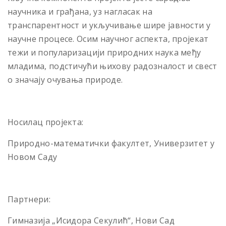
научника и грађана, уз нагласак на
транспарентност и укључивање шире јавности у
научне процесе. Осим научног аспекта, пројекат
тежи и популаризацији природних наука међу
младима, подстичући њихову радозналост и свест
о значају очувања природе.
Носилац пројекта:
Природно-математички факултет, Универзитет у
Новом Саду
Партнери:
Гимназија „Исидора Секулић“, Нови Сад