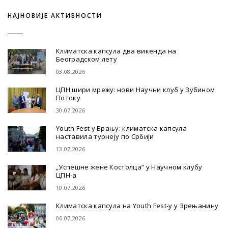
НАЈНОВИЈЕ АКТИВНОСТИ
Климатска капсула два викенда на
Београдском лету
03.08.2026
ЦПН шири мрежу: нови Научни клуб у Зубином
Потоку
30.07.2026
Youth Fest у Врању: климатска капсула
наставила турнеју по Србији
13.07.2026
„Успешне жене Костолца“ у Научном клубу
ЦПН-а
10.07.2026
Климатска капсула на Youth Fest-у у Зрењанину
06.07.2026