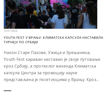
13.07.2026
YOUTH FEST У ВРАЊУ: КЛИМАТСКА КАПСУЛА НАСТАВИЛА
ТУРНЕЈУ ПО СРБИЈИ
Након Старе Пазове, Ужица и Зрењанина,
Youth Fest караван наставио је своје путовање
кроз Србију, а протеклог викенда Климатска
капсула Центра за промоцију науке
представљена је посетиоцима у Врању. Кроз...