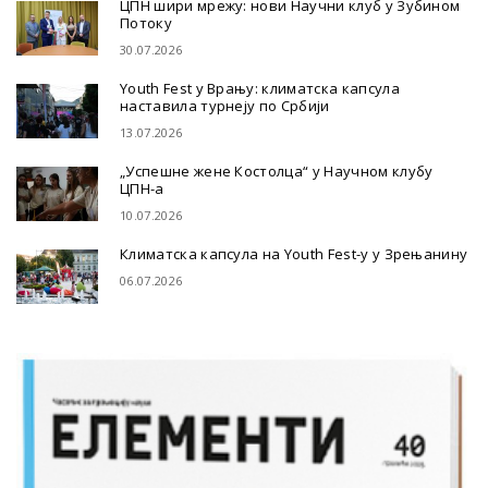
ЦПН шири мрежу: нови Научни клуб у Зубином
Потоку
30.07.2026
Youth Fest у Врању: климатска капсула
наставила турнеју по Србији
13.07.2026
„Успешне жене Костолца“ у Научном клубу
ЦПН-а
10.07.2026
Климатска капсула на Youth Fest-у у Зрењанину
06.07.2026