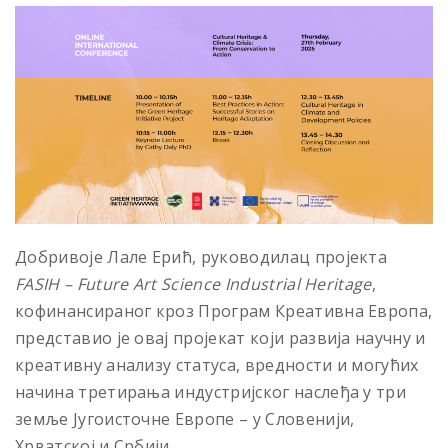
Добривоје Лале Ерић, руководилац пројекта
FASIH – Future Art Science Industrial Heritage
,
кофинансираног кроз Програм Креативна Европа,
представио је овај пројекат који развија научну и
креативну анализу статуса, вредности и могућих
начина третирања индустријског наслеђа у три
земље Југоисточне Европе – у Словенији,
Хрватској и Србији.