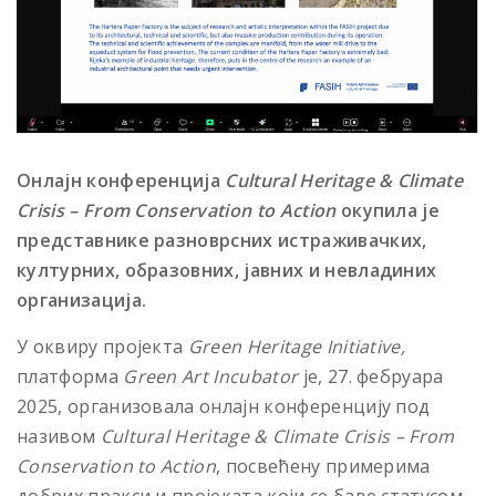
Онлајн конференција
Cultural Heritage & Climate
Crisis
–
From Conservation to Action
окупила је
представнике разноврсних истраживачких,
културних, образовних, јавних и невладиних
организација.
У оквиру пројекта
Green Heritage Initiative,
платформа
Green Art Incubator
је, 27. фебруара
2025, организовала онлајн конференцију под
називом
Cultural Heritage & Climate Crisis – From
Conservation to Action
, посвећену примерима
добрих пракси и пројеката који се баве статусом