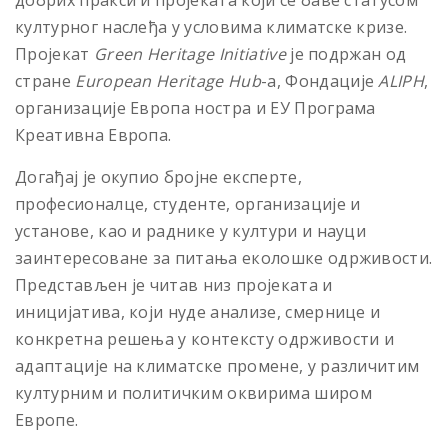
културног наслеђа у условима климатске кризе.
Пројекат
Green Heritage Initiative
је подржан од
стране
European Heritage Hub
-a, Фондације
ALIPH
,
организације Европа ностра и ЕУ Програма
Креативна Европа.
Догађај је окупио бројне експерте,
професионалце, студенте, организације и
установе, као и раднике у култури и науци
заинтересоване за питања еколошке одрживости.
Представљен је читав низ пројеката и
иницијатива, који нуде анализе, смернице и
конкретна решења у контексту одрживости и
адаптације на климатске промене, у различитим
културним и политичким оквирима широм
Европе.