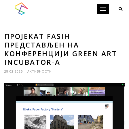
Toggle
navigation
ПРОЈЕКАТ FASIH
ПРЕДСТАВЉЕН НA
КОНФЕРЕНЦИЈИ GREEN ART
INCUBATOR-А
28.02.2025
|
АКТИВНОСТИ