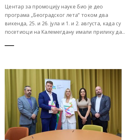
Центар за промоцију науке био је део
програма „Београдског лета“ током два
викенда, 25. и 26. јула и 1. и 2. августа, када су
посетиоци на Калемегдану имали прилику да...