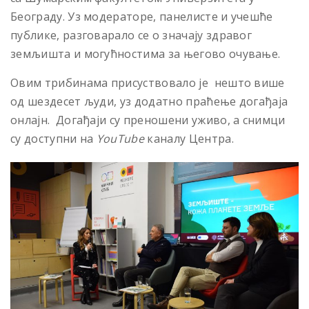
Београду. Уз модераторе, панелисте и учешће
публике, разговарало се о значају здравог
земљишта и могућностима за његово очување.
Овим трибинама присуствовало је нешто више
од шездесет људи, уз додатно праћење догађаја
онлајн. Догађаји су преношени уживо, а снимци
су доступни на
YouTube
каналу Центра.