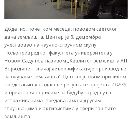
Додатно, почетком месеца, поводом светског
дана земљишта, Центар је
6. децембра
учествовао на научно-стручном скупу
Пољопривредног факултета универзитета у
Новом Саду под називом „Квалитет земљишта АП
Војводине – значај диверзификације производње
за очување земљишта“. Центар је овом приликом
представио досадашње резултате пројекта
LOESS
и представио прилике за будућу сарадњу са
истраживачима, предавачима и другим
стручњацима и активистима у сфери заштите
земљишта.