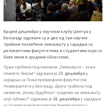
Крајем децембра у научном клубу Центра у
Београду одржане су и две од три научне
трибине посвећене земљишту у сарадњи са
релевантним факултетима и студентима који се
баве овом и сродним областима.
Прва трибина под називом „Земљиште – кожа
планете Земље“ одржана је
23. децембра
у
сарадњи са Пољопривредним факултетом
Универзитета у Београду. Друга трибина под
називом „Какву будућност градимо на земљишту
које губимо?“ одржана је
26. децембра
у сарадњи
са Шумарским факултетом Универзитета у