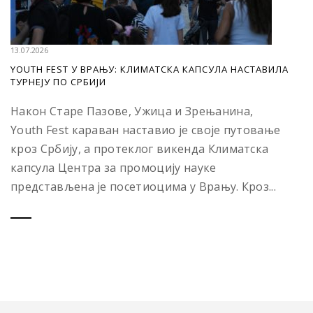
13.07.2026
YOUTH FEST У ВРАЊУ: КЛИМАТСКА КАПСУЛА НАСТАВИЛА
ТУРНЕЈУ ПО СРБИЈИ
Након Старе Пазове, Ужица и Зрењанина,
Youth Fest караван наставио је своје путовање
кроз Србију, а протеклог викенда Климатска
капсула Центра за промоцију науке
представљена је посетиоцима у Врању. Кроз...