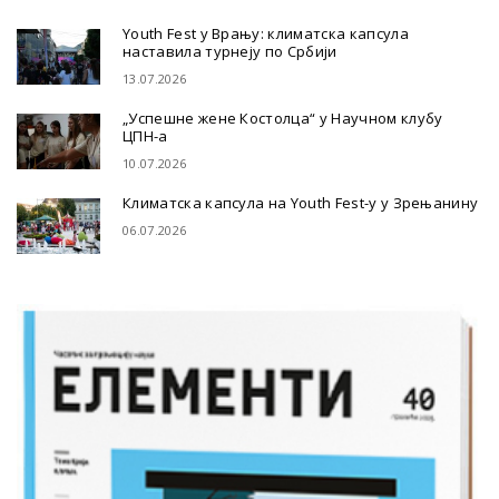
Youth Fest у Врању: климатска капсула
наставила турнеју по Србији
13.07.2026
„Успешне жене Костолца“ у Научном клубу
ЦПН-а
10.07.2026
Климатска капсула на Youth Fest-у у Зрењанину
06.07.2026