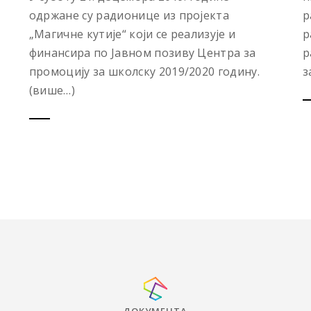
одржане су радионице из пројекта
р
„Магичне кутије“ који се реализује и
р
финансира по Јавном позиву Центра за
р
промоцију за школску 2019/2020 годину.
за
(више…)
ДОКУМЕНТА