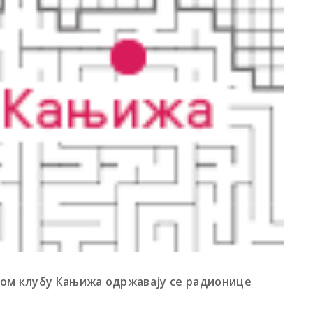
ном клубу Кањижа одржавају се радионице