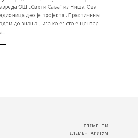
азреда ОШ „Свети Сава“ из Ниша. Ова
адионица део је пројекта „Практичним
адом до знања“, иза којег стоје Центар
...
ЕЛЕМЕНТИ
ЕЛЕМЕНТАРИЈУМ