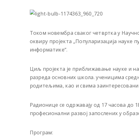
Током новембра сваког четвртка у Научн
оквиру пројекта „Популаризација науке п
информатике“.
Циљ пројекта је приближавање науке и на
разреда основних школа. ученицима сред
родитељима, као и свима заинтересовани
Радионице се одржавају од 17 часова до 1
професионални развој запослених у обра
Програм: