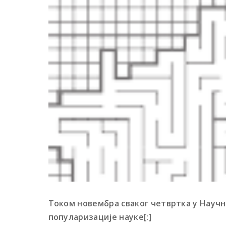
Током новембра сваког четвртка у Науч
популаризације науке[:]