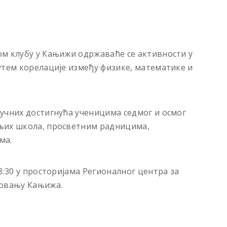
ом клубу у Кањижи одржаваће се активности у
утем корелације између физике, математике и
учних достигнућа ученицима седмог и осмог
њих школа, просветним радницима,
ма.
8:30 у просторијама Регионалног центра за
зовању Кањижа.