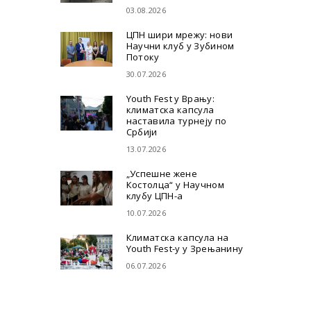
03.08.2026
ЦПН шири мрежу: нови
Научни клуб у Зубином
Потоку
30.07.2026
Youth Fest у Врању:
климатска капсула
наставила турнеју по
Србији
13.07.2026
„Успешне жене
Костолца“ у Научном
клубу ЦПН-а
10.07.2026
Климатска капсула на
Youth Fest-у у Зрењанину
06.07.2026