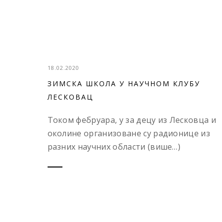
18.02.2020
ЗИМСКА ШКОЛА У НАУЧНОМ КЛУБУ
ЛЕСКОВАЦ
Током фебруара, у за децу из Лесковца и
околине организоване су радионице из
разних научних области (више…)