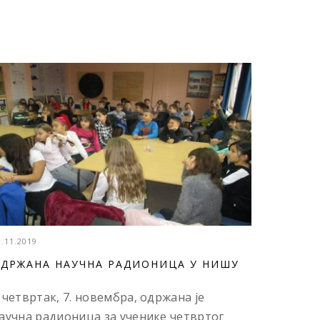
2.11.2019
ДРЖАНА НАУЧНА РАДИОНИЦА У НИШУ
 четвртак, 7. новембра, одржана је
аучна радионица за ученике четвртог