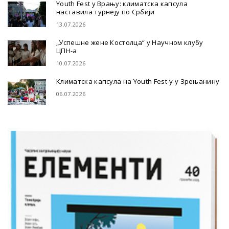
Youth Fest у Врању: климатска капсула
наставила турнеју по Србији
13.07.2026
„Успешне жене Костолца“ у Научном клубу
ЦПН-а
10.07.2026
Климатска капсула на Youth Fest-у у Зрењанину
06.07.2026