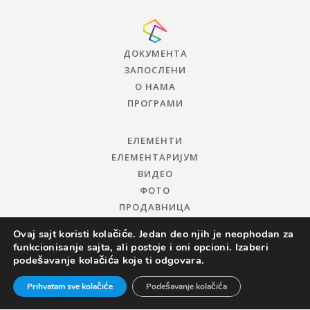
ДОКУМЕНТА
ЗАПОСЛЕНИ
О НАМА
ПРОГРАМИ
ЕЛЕМЕНТИ
ЕЛЕМЕНТАРИЈУМ
ВИДЕО
ФОТО
ПРОДАВНИЦА
Ovaj sajt koristi kolačiće. Jedan deo njih je neophodan za
funkcionisanje sajta, ali postoje i oni opcioni. Izaberi
podešavanje kolačića koje ti odgovara.
Prihvatam sve kolačiće
Podešavanje kolačića
© 2019 ЦЕНТАР ЗА ПРОМОЦИЈУ НАУКЕ