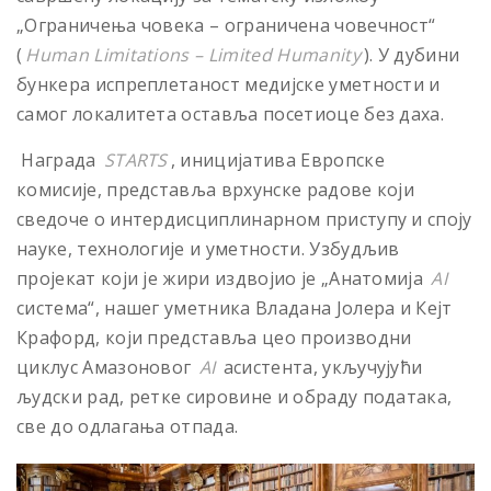
„Ограничења човека – ограничена човечност“
(
Human Limitations – Limited Humanity
). У дубини
бункера испреплетаност медијске уметности и
самог локалитета оставља посетиоце без даха.
Награда
STARTS
, иницијатива Европске
комисије, представља врхунске радове који
сведоче о интердисциплинарном приступу и споју
науке, технологије и уметности. Узбудљив
пројекат који је жири издвојио је „Анатомија
AI
система“, нашег уметника Владана Јолера и Кејт
Крафорд, који представља цео производни
циклус Амазоновог
AI
асистента, укључујући
људски рад, ретке сировине и обраду података,
све до одлагања отпада.