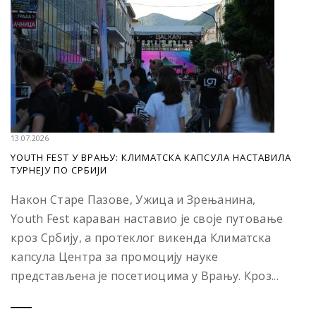
13.07.2026
YOUTH FEST У ВРАЊУ: КЛИМАТСКА КАПСУЛА НАСТАВИЛА
ТУРНЕЈУ ПО СРБИЈИ
Након Старе Пазове, Ужица и Зрењанина,
Youth Fest караван наставио је своје путовање
кроз Србију, а протеклог викенда Климатска
капсула Центра за промоцију науке
представљена је посетиоцима у Врању. Кроз...