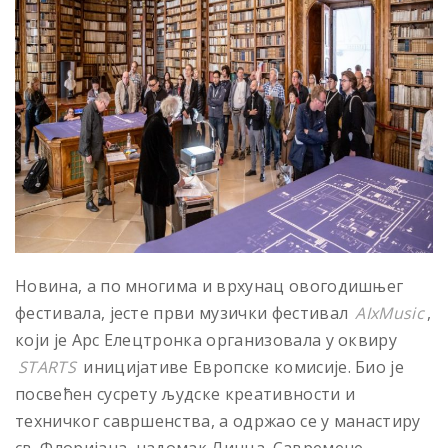
Новина, а по многима и врхунац овогодишњег
фестивала, јесте први музички фестивал
AIхMusic
,
који је Арс Елецтронка организовала у оквиру
STARTS
иницијативе Европске комисије. Био је
посвећен сусрету људске креативности и
техничког савршенства, а одржао се у манастиру