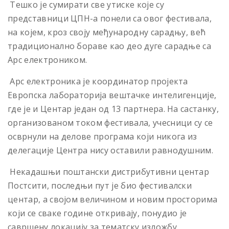
Тешко је сумирати све утиске које су
представници ЦПН-а понели са овог фестивала,
на којем, кроз своју међународну сарадњу, већ
традиционално бораве као део дуге сарадње са
Арс електроником.
Арс електроника је координатор пројекта
Европска лабораторија вештачке интелигенције,
где је и Центар један од 13 партнера. На састанку,
организованом током фестивала, учесници су се
осврнули на делове програма који никога из
делегације Центра нису оставили равнодушним.
Некадашњи поштански дистрибутивни центар
Постсити, последњи пут је био фестивалски
центар, а својом величином и новим просторима
који се сваке године откривају, понудио је
савршену локацију за тематску изложбу