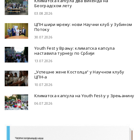
Климатска капсула два викенда на
Београдском лету
03.08.2026
ЦПН шири мрежу: нови Научни клуб у Зубином
Потоку
30.07.2026
Youth Fest у Врању: климатска капсула
наставила турнеју по Србији
13.07.2026
„Успешне жене Костолца“ у Научном клубу
ЦПН-а
10.07.2026
Климатска капсула на Youth Fest-у у Зрењанину
06.07.2026