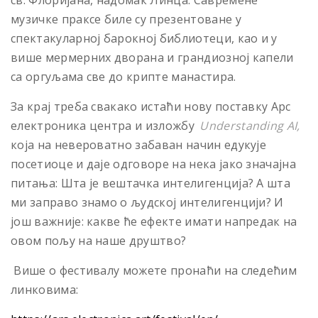
св. Флоријана, надомак Линца. Савремене
музичке праксе биле су презентоване у
спектакуларној барокној библиотеци, као и у
више мермерних дворана и грандиозној капели
са оргуљама све до крипте манастира.
За крај треба свакако истаћи нову поставку Арс
електроника центра и изложбу
Understanding AI,
која на невероватно забаван начин едукује
посетиоце и даје одговоре на нека јако значајна
питања: Шта је вештачка интелигенција? А шта
ми заправо знамо о људској интелигенцији? И
још важније: какве ће ефекте имати напредак на
овом пољу на наше друштво?
Више о фестивалу можете пронаћи на следећим
линковима: