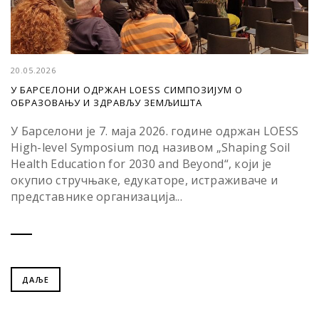
20.05.2026
У БАРСЕЛОНИ ОДРЖАН LOESS СИМПОЗИЈУМ О
ОБРАЗОВАЊУ И ЗДРАВЉУ ЗЕМЉИШТА
У Барселони је 7. маја 2026. године одржан LOESS
High-level Symposium под називом „Shaping Soil
Health Education for 2030 and Beyond“, који је
окупио стручњаке, едукаторе, истраживаче и
представнике организација...
ДАЉЕ