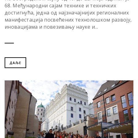
68. Међународни сајам технике и техничких
достигнућа, једна од најзначајнијих регионалних
манифестација посвећених технолошком развоју,
иновацијама и повезивању науке и...
ДАЉЕ