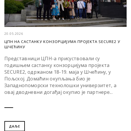
20.05.2026
ЦПН НА САСТАНКУ КОНЗОРЦИЈУМА ПРОЈЕКТА SECURE2 У
ШЧЕЋИНУ
Представници ЦПН-а присуствовали су
годишњем састанку конзорцијума пројекта
SECURE2, одржаном 18-19. маја у Шчећину, у
Пољској. Домаћин окупљања био је
Западнопоморски технолошки универзитет, а
овај дводневни догађај окупио је партнере...
ДАЉЕ