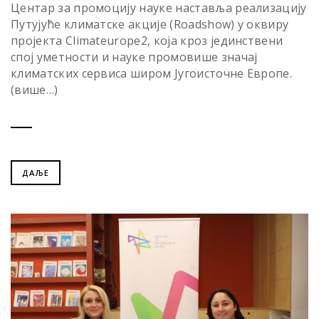
Центар за промоцију науке наставља реализацију
Путујуће климатске акције (Roadshow) у оквиру
пројекта Climateurope2, која кроз јединствени
спој уметности и науке промовише значај
климатских сервиса широм Југоисточне Европе.
(више…)
ДАЉЕ