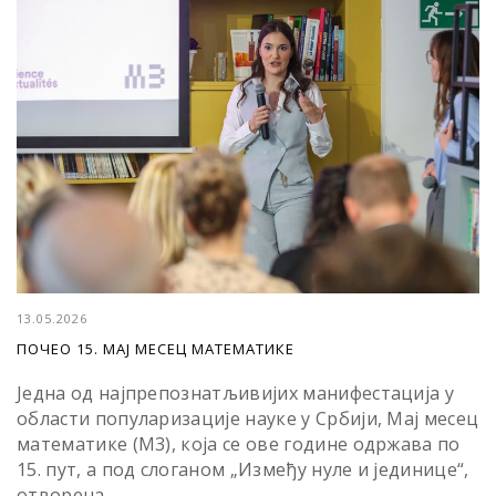
13.05.2026
ПОЧЕО 15. МАЈ МЕСЕЦ МАТЕМАТИКЕ
Једна од најпрепознатљивијих манифестација у
области популаризације науке у Србији, Мај месец
математике (М3), која се ове године одржава по
15. пут, а под слоганом „Између нуле и јединице“,
отворена...