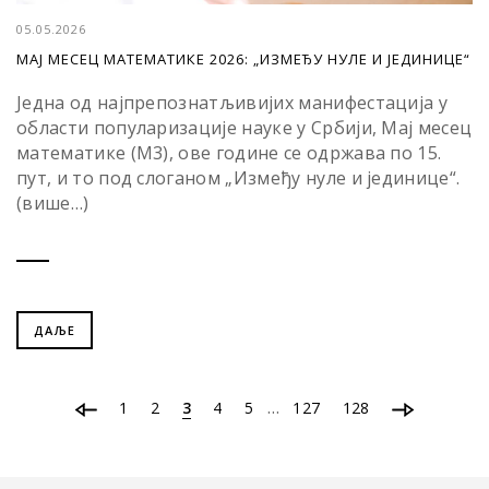
05.05.2026
МАЈ МЕСЕЦ МАТЕМАТИКЕ 2026: „ИЗМЕЂУ НУЛЕ И ЈЕДИНИЦЕ“
Једна од најпрепознатљивијих манифестација у
области популаризације науке у Србији, Мај месец
математике (М3), ове године се одржава по 15.
пут, и то под слоганом „Између нуле и јединице“.
(више…)
ДАЉЕ
…
1
2
3
4
5
127
128