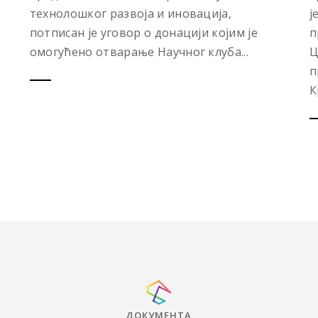
технолошког развоја и иновација,
ј
потписан је уговор о донацији којим је
п
омогућено отварање Научног клуба...
Ц
п
К
ДОКУМЕНТА