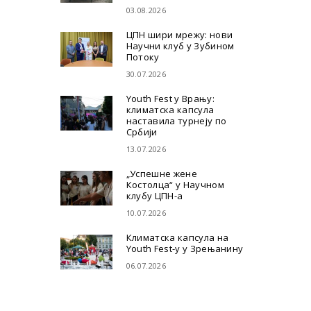
03.08.2026
ЦПН шири мрежу: нови
Научни клуб у Зубином
Потоку
30.07.2026
Youth Fest у Врању:
климатска капсула
наставила турнеју по
Србији
13.07.2026
„Успешне жене
Костолца“ у Научном
клубу ЦПН-а
10.07.2026
Климатска капсула на
Youth Fest-у у Зрењанину
06.07.2026