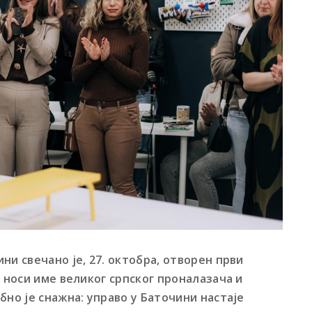
ни свечано је, 27. октобра, отворен први
а носи име великог српског проналазача и
бно је снажна: управо у Баточини настаје