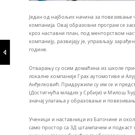
Један од најбољих начина за повезивање 
компанија. Овај образовни програм се зас
кроз наставни план, под менторством нас
компанију, развијају је, управљају зарађе
године.
Отварању су осим домаћина из школе при
локалне компаније Грах аутомотиве и Алу
Анђелковић. Придружили су им се и пред
(Достигнућа младих у Србији) и Милош Ђур
значај улагања у образовање и повезивањ
Ученици и наставници из Баточине и околн
само простор са 3Д штампачем и подкаст о