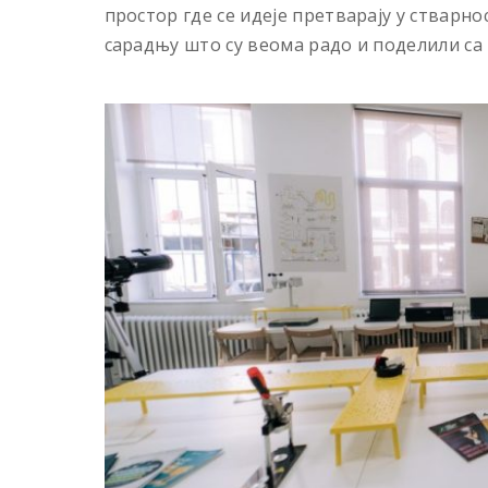
простор где се идеје претварају у стварно
сарадњу што су веома радо и поделили са 