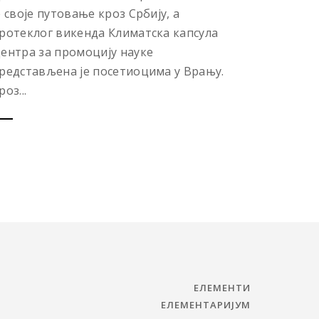
е своје путовање кроз Србију, а
ротеклог викенда Климатска капсула
ентра за промоцију науке
редстављена је посетиоцима у Врању.
роз...
ЕЛЕМЕНТИ
ЕЛЕМЕНТАРИЈУМ