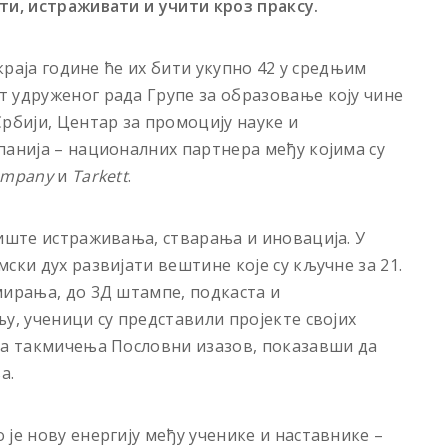
ти, истраживати и учити кроз праксу.
 краја године ће их бити укупно 42 у средњим
 удруженог рада Групе за образовање коју чине
рбији, Центар за промоцију науке и
панија – националних партнера међу којима су
ompany
и
Tarkett
.
диште истраживања, стварања и иновација. У
ски дух развијати вештине које су кључне за 21.
мирања, до 3Д штампе, подкаста и
у, ученици су представили пројекте својих
са такмичења Пословни изазов, показавши да
а.
је нову енергију међу ученике и наставнике –