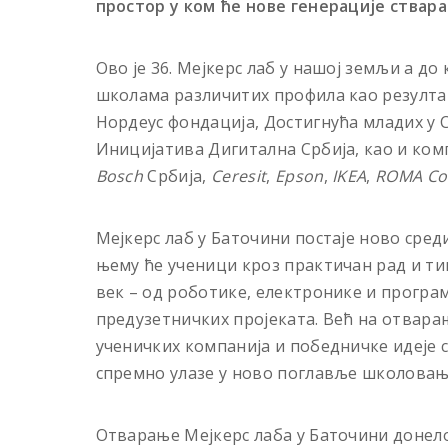
простор у ком ће нове генерације ствара
Ово је 36. Мејкерс лаб у нашој земљи а до
школама различитих профила као резултат
Нордеус фондација, Достигнућа младих у С
Иницијатива Дигитална Србија, као и ком
Bosch
Србија,
Ceresit
,
Epson
,
IKEA
,
ROMA C
Мејкерс лаб у Баточини постаје ново сре
њему ће ученици кроз практичан рад и тим
век – од роботике, електронике и програ
предузетничких пројеката. Већ на отварањ
ученичких компанија и победничке идеје 
спремно улазе у ново поглавље школовањ
Отварање Мејкерс лаба у Баточини донело 