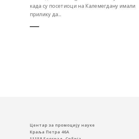
када су посетиоци на Калемегдану имали
прилику да...
Центар за промоцију науке
Краља Петра 46A
11158 Београд, Србија