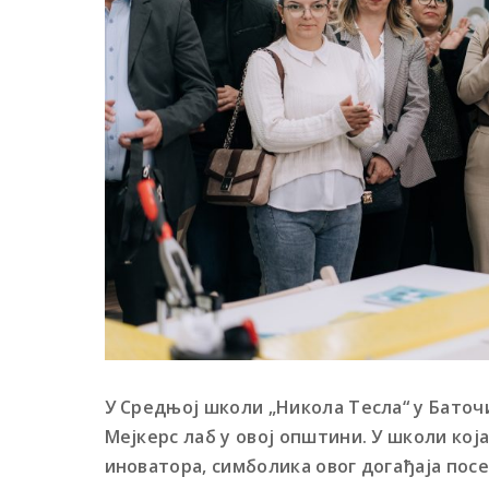
У Средњој школи „Никола Тесла“ у Баточи
Мејкерс лаб у овој општини. У школи кој
иноватора, симболика овог догађаја посе