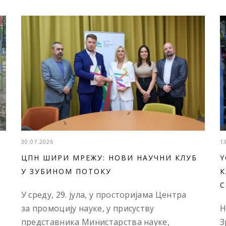
30.07.2026
1
ЦПН ШИРИ МРЕЖУ: НОВИ НАУЧНИ КЛУБ
Y
У ЗУБИНОМ ПОТОКУ
К
С
У среду, 29. јула, у просторијама Центра
за промоцију науке, у присуству
Н
представника Министарства науке,
З