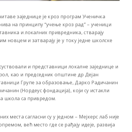
читаве заједнице је кроз програм Ученичка
нива на принципу “учење кроз рад” – ученици
тавника и локалних привредника, стварају
ним новцем и затварају је у току једне школске
суствовали и представници локалне заједнице и
рол, као и председник општине др Дејан
ставници Групе за образовање, Дарко Радичанин
ичанин (Нордеус фондација), који су истакли
а школа са привредом.
их места сагласни су у једном – Мејкерс лаб није
премом, већ место где се рађају идеје, развија