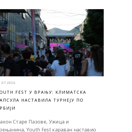
3.07.2026
OUTH FEST У ВРАЊУ: КЛИМАТСКА
АПСУЛА НАСТАВИЛА ТУРНЕЈУ ПО
РБИЈИ
акон Старе Пазове, Ужица и
рењанина, Youth Fest караван наставио