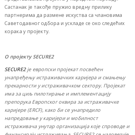
Састанак је такође пружио вредну прилику
партнерима да размене искуства са члановима
Саветодавног одбора и ускладе се око следећих
корака у пројекту.
О пројекту SECURE2
SECURE2
је европски пројекат посвећен
унапређењу истраживачких каријера и смањењу
прекарности у истраживачком сектору. Пројекат
има за циљ пилотирање и имплементацију
препорука Европског оквира за истраживачке
каријере (ERCF), како би се унапредило
напредовање у каријери и мобилност
истраживача унутар организација које спроводе и
финансирају истраживања. SECURE2 се надовезује