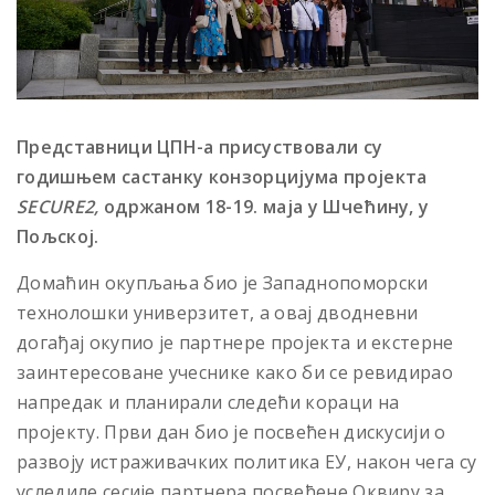
Представници ЦПН-а присуствовали су
годишњем састанку конзорцијума пројекта
SECURE2,
одржаном 18-19. маја у Шчећину, у
Пољској.
Домаћин окупљања био је Западнопоморски
технолошки универзитет, а овај дводневни
догађај окупио је партнере пројекта и екстерне
заинтересоване учеснике како би се ревидирао
напредак и планирали следећи кораци на
пројекту. Први дан био је посвећен дискусији о
развоју истраживачких политика ЕУ, након чега су
уследиле сесије партнера посвећене Оквиру за