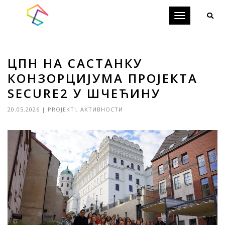
Toggle
navigation
ЦПН НА САСТАНКУ
КОНЗОРЦИЈУМА ПРОЈЕКТА
SECURE2 У ШЧЕЋИНУ
20.05.2026
|
PROJEKTI
,
АКТИВНОСТИ