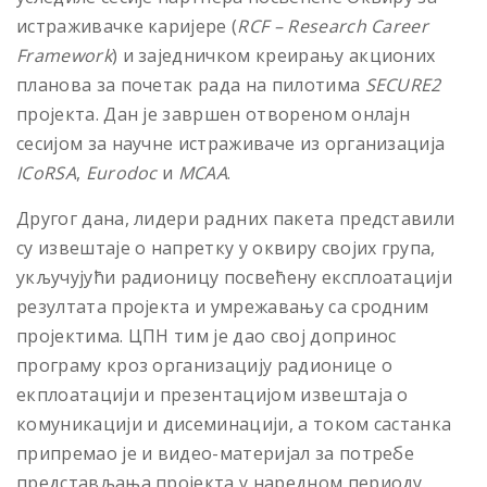
истраживачкe каријерe (
RCF – Research Career
Framework
) и заједничком креирању акционих
планова за почетак рада на пилотима
SECURE2
пројекта. Дан је завршен отвореном онлајн
сесијом за научне истраживаче из организација
ICoRSА
,
Eurodoc
и
MCAA
.
Другог дана, лидери радних пакета представили
су извештаје о напретку у оквиру својих група,
укључујући радионицу посвећену експлоатацији
резултата пројекта и умрежавању са сродним
пројектима. ЦПН тим је дао свој допринос
програму кроз организацију радионице о
екплоатацији и презентацијом извештаја о
комуникацији и дисеминацији, а током састанка
припремао је и видео-материјал за потребе
представљања пројекта у наредном периоду.