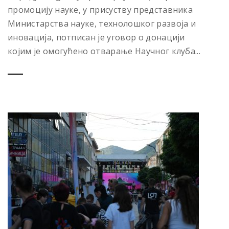
промоцију науке, у присуству представника
Министарства науке, технолошког развоја и
иновација, потписан је уговор о донацији
којим је омогућено отварање Научног клуба...