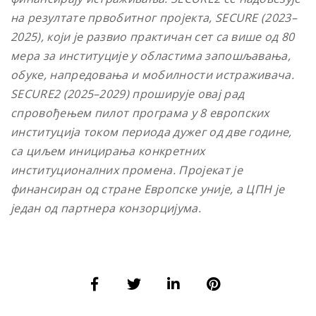
на резултате првобитног пројекта, SECURE (2023–
2025), који је развио практичан сет са више од 80
мера за институције у областима запошљавања,
обуке, напредовања и мобилности истраживача.
SECURE2 (2025–2029) проширује овај рад
спровођењем пилот програма у 8 европских
институција током периода дужег од две године,
са циљем иницирања конкретних
институционалних промена. Пројекат је
финансиран од стране Европске уније, а ЦПН је
један од партнера конзорцијума.