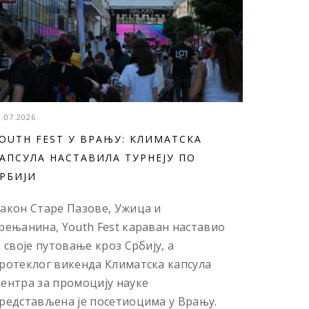
3.07.2026
OUTH FEST У ВРАЊУ: КЛИМАТСКА
АПСУЛА НАСТАВИЛА ТУРНЕЈУ ПО
РБИЈИ
акон Старе Пазове, Ужица и
рењанина, Youth Fest караван наставио
е своје путовање кроз Србију, а
ротеклог викенда Климатска капсула
ентра за промоцију науке
редстављена је посетиоцима у Врању.