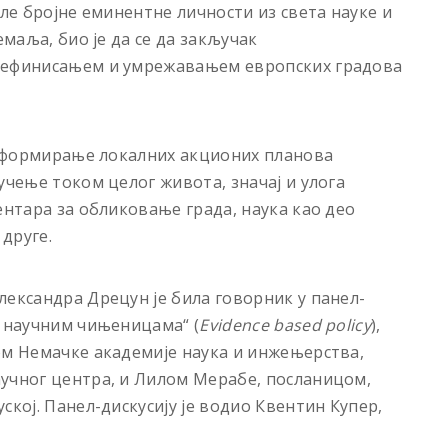
але бројне
еминентне личности из света науке и
земаља,
био је да се да закључак
 дефинисањем и умрежавањем европских градова
у: формирање локалних акционих планова
учење током целог живота, значај и улога
ентара за обликовање града, наука као део
 друге.
лександра Дрецун је била говорник у панел-
а научним чињеницама“ (
Еvidence based policy
),
ом Немачке академије наука и инжењерства,
аучног центра, и Лилом Мерабе, посланицом,
ској. Панел-дискусију је водио Квентин Купер,