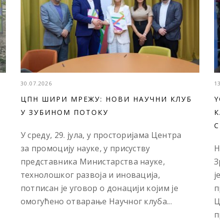
30.07.2026
1
ЦПН ШИРИ МРЕЖУ: НОВИ НАУЧНИ КЛУБ
Y
У ЗУБИНОМ ПОТОКУ
К
С
У среду, 29. јула, у просторијама Центра
за промоцију науке, у присуству
Н
представника Министарства науке,
З
технолошког развоја и иновација,
ј
потписан је уговор о донацији којим је
п
омогућено отварање Научног клуба...
Ц
п