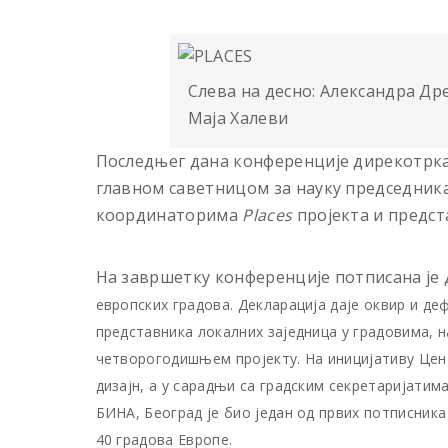
Слева на десно: Александра Др
Маја Халеви
Последњег дана конференције дирекотрка 
главном саветницом за науку председника
координаторима
Places
пројекта и предст
На завршетку конференције потписана је
европских градова. Декларација даје оквир и деф
представника локалних заједница у градовима, 
четворогодишњем пројекту. На иницијативу Цент
дизајн, а у сарадњи са градским секретаријатим
БИНА, Београд је био један од првих потписника
40 градова Европе.