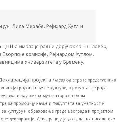
ецун, Лила Мерабе, Рејнхард Хутл и
ЦПН-а имала је радни доручак са Ен Гловер,
 Еворпске комисије, Рејнардом Хутлом,
авницима Универзитета у Бремену.
 Декларација пројекта
Places
од стране представника
иницију градова научне културе, а резултат је рада
научника и научних комуникатора на овом
ра за промоцију науке и Факултета за уметност и
а за културу и образовање града Београда и пројектом
 ове декларације. Декларацију је до сада потписало око