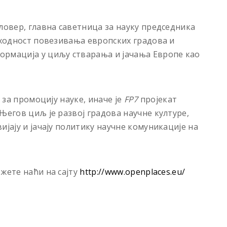
ловер, главна саветница за науку председника
опходност повезивања европских градова и
ормација у циљу стварања и јачања Европе као
 за промоцију науке, иначе је
FP7
пројекат
Његов циљ је развој градова научне културе,
ијају и јачају политику научне комуникације на
жете наћи на сајту
http://www.openplaces.eu/