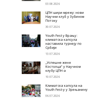
03.08.2026
ЦПН шири мрежу: нови
Научни клуб у Зубином
Потоку
30.07.2026
Youth Fest у Врању:
климатска капсула
наставила турнеју по
Србији
13.07.2026
„Успешне жене
Костолца“ у Научном
клубу ЦПН-а
10.07.2026
Климатска капсула на
Youth Fest-у у Зрењанину
06.07.2026