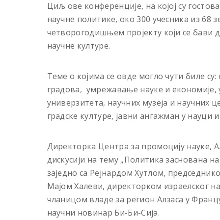
Циљ ове конференције, на којој су гостов
научне политике, око 300 учесника из 68 
четворогодишњем пројекту који се бави
научне културе.
Теме о којима се овде могло чути биле с
градова, умрежавање науке и економије, 
универзитета, научних музеја и научних ц
градске културе, јавни ангажман у науци и
Директорка Центра за промоцију науке, А
дискусији на тему „Политика заснована н
заједно са Рејнардом Хутлом, председник
Мајом Халеви, директорком израелског н
чланицом владе за регион Алзаса у Францу
научни новинар Би-Би-Сија.