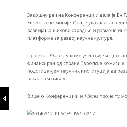
Завршну реч на Конференцији дала је Ен Г
Еворпске комисије. Она је указала на не
развијања њихове сарадње и размене инф
платформе за развој научне културе.
Пројекат
Places,
у коме учествује и Центар
финансиран од стране Европске комисије. 
подстицанјем научних институција да разв
локалном нивоу.
Више о Конференцији и
Places
пројекту мо