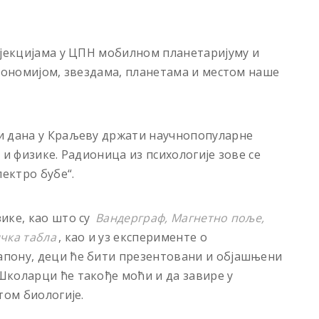
оjекциjама у ЦПН мобилном планетариjуму и
трономиjом, звездама, планетама и местом наше
и дана у Краљеву држати научнопопуларне
 и физике. Радионица из психологиjе зове се
лектро бубе“.
ике, као што су
Вандерграф, Магнетно поље,
чка табла
, као и уз експерименте о
пону, деци ће бити презентовани и обjашњени
Школарци ће такође моћи и да завире у
том биологиjе.