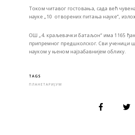
Током читавог гостовања, сада већ чуве
науке „10 отворених питања науке“, излож
ОШ „4. краљевачки батаљон“ има 1165 ђак
припремног предшколског. Сви ученици ш
науком у њеном најзабавнијем облику.
TAGS
ПЛАНЕТАРИЈУМ