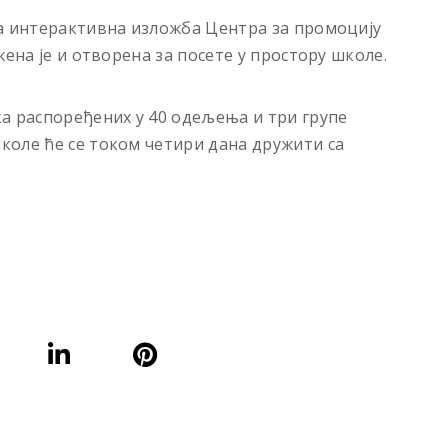
на интерактивна изложба Центра за промоцију
ена је и отворена за посете у простору школе.
а распоређених у 40 одељења и три групе
коле ће се током четири дана дружити са