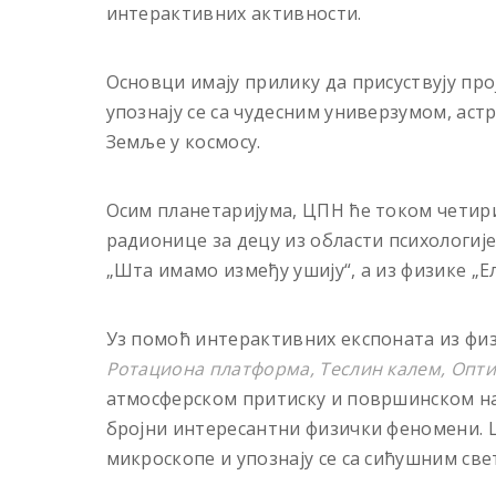
интерактивних активности.
Основци имају прилику да присуствуjу пр
упознаjу се са чудесним универзумом, ас
Земље у космосу.
Осим планетариjума, ЦПН ће током четир
радионице за децу из области психологиjе
„Шта имамо између ушиjу“, а из физике „Е
Уз помоћ интерактивних експоната из физ
Ротациона платформа, Теслин калем, Опти
атмосферском притиску и површинском на
броjни интересантни физички феномени. 
микроскопе и упознаjу се са сићушним све