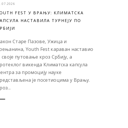
3.07.2026
OUTH FEST У ВРАЊУ: КЛИМАТСКА
АПСУЛА НАСТАВИЛА ТУРНЕЈУ ПО
РБИЈИ
акон Старе Пазове, Ужица и
рењанина, Youth Fest караван наставио
е своје путовање кроз Србију, а
ротеклог викенда Климатска капсула
ентра за промоцију науке
редстављена је посетиоцима у Врању.
роз...