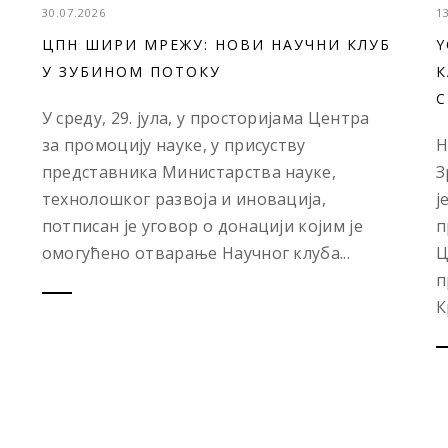
30.07.2026
1
ЦПН ШИРИ МРЕЖУ: НОВИ НАУЧНИ КЛУБ
Y
У ЗУБИНОМ ПОТОКУ
К
С
У среду, 29. јула, у просторијама Центра
за промоцију науке, у присуству
Н
представника Министарства науке,
З
технолошког развоја и иновација,
ј
потписан је уговор о донацији којим је
п
омогућено отварање Научног клуба...
Ц
п
К