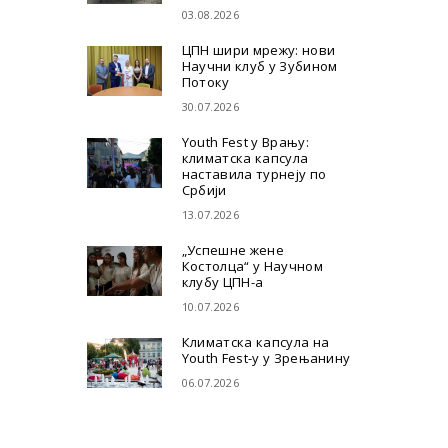
03.08.2026
ЦПН шири мрежу: нови
Научни клуб у Зубином
Потоку
30.07.2026
Youth Fest у Врању:
климатска капсула
наставила турнеју по
Србији
13.07.2026
„Успешне жене
Костолца“ у Научном
клубу ЦПН-а
10.07.2026
Климатска капсула на
Youth Fest-у у Зрењанину
06.07.2026