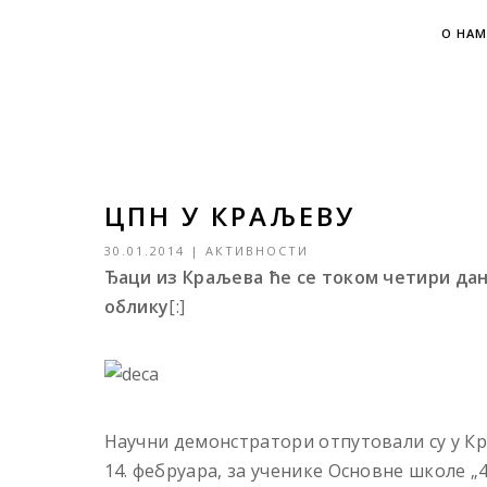
О НАМ
ЦПН У КРАЉЕВУ
30.01.2014
|
АКТИВНОСТИ
Ђаци из Краљева ће се током четири дан
облику
[:]
Научни демонстратори отпутовали су у Кр
14. фебруара, за ученике Основне школе „