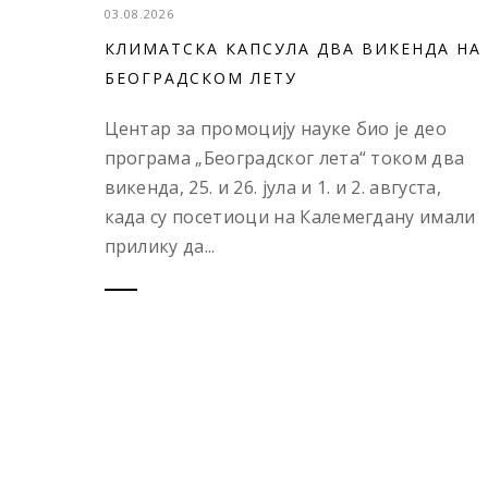
03.08.2026
КЛИМАТСКА КАПСУЛА ДВА ВИКЕНДА НА
БЕОГРАДСКОМ ЛЕТУ
Центар за промоцију науке био је део
програма „Београдског лета“ током два
викенда, 25. и 26. јула и 1. и 2. августа,
када су посетиоци на Калемегдану имали
прилику да...