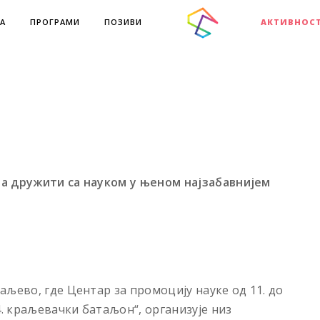
А
ПРОГРАМИ
ПОЗИВИ
АКТИВНОС
а дружити са науком у њеном најзабавнијем
аљево, где Центар за промоциjу науке од 11. до
4. краљевачки батаљон“, организује низ