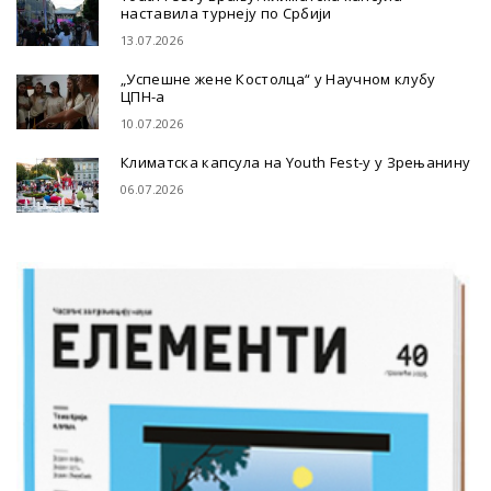
наставила турнеју по Србији
13.07.2026
„Успешне жене Костолца“ у Научном клубу
ЦПН-а
10.07.2026
Климатска капсула на Youth Fest-у у Зрењанину
06.07.2026