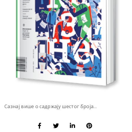
Сазнај више о садржају шестог броја…