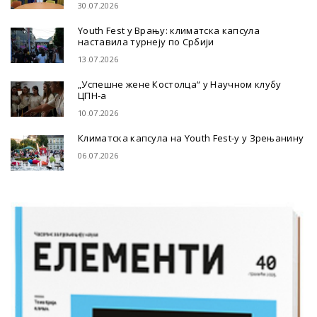
30.07.2026
Youth Fest у Врању: климатска капсула
наставила турнеју по Србији
13.07.2026
„Успешне жене Костолца“ у Научном клубу
ЦПН-а
10.07.2026
Климатска капсула на Youth Fest-у у Зрењанину
06.07.2026