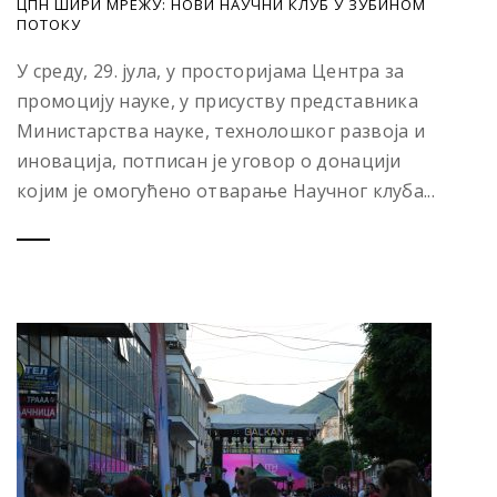
ЦПН ШИРИ МРЕЖУ: НОВИ НАУЧНИ КЛУБ У ЗУБИНОМ
ПОТОКУ
У среду, 29. јула, у просторијама Центра за
промоцију науке, у присуству представника
Министарства науке, технолошког развоја и
иновација, потписан је уговор о донацији
којим је омогућено отварање Научног клуба...