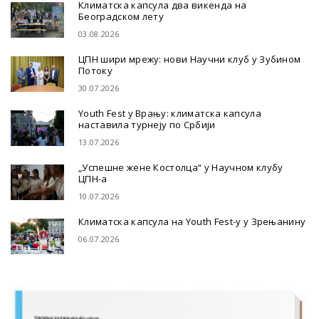
Климатска капсула два викенда на
Београдском лету
03.08.2026
ЦПН шири мрежу: нови Научни клуб у Зубином
Потоку
30.07.2026
Youth Fest у Врању: климатска капсула
наставила турнеју по Србији
13.07.2026
„Успешне жене Костолца“ у Научном клубу
ЦПН-а
10.07.2026
Климатска капсула на Youth Fest-у у Зрењанину
06.07.2026