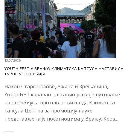
13.07.2026
YOUTH FEST У ВРАЊУ: КЛИМАТСКА КАПСУЛА НАСТАВИЛА
ТУРНЕЈУ ПО СРБИЈИ
Након Старе Пазове, Ужица и Зрењанина,
Youth Fest караван наставио је своје путовање
кроз Србију, а протеклог викенда Климатска
капсула Центра за промоцију науке
представљена је посетиоцима у Врању. Кроз...