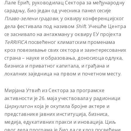
Лале Ерић, руководилац Сектора за међународну
сарадњу, био један од учесника панел сесије
Плаво-зелени градови
, у оквиру конференцијског
дела фестивала под називом
Shift
. Учешће Центра
се заснивало на ангажману у оквиру ЕУ пројекта
TeRRIFICA
посвећеног климатским променама
кроз повезивање свих сектора и заинтересованих
страна – науке и образовања, доносиоца одлука,
бизниса и приватног капитала, и грађана и
локалних заједница на првом и почетном месту.
Мирјана Утвић из Сектора за програмске
активности је 26. маја учествовала у радионици
Циркулатон
која је окупила бројне актере и
представнике јавних институција, бизниса,
медија, едукативних пракси и иновација. Циљ
овог дела програма је био да се кроз посвећени