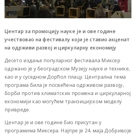
Центар за промоцију науке је и ове године
учествовао на фестивалу који је ставио акценат
на одрживи развој и циркуларну економију
Десето издање популарног фестивала Миксер
одржано је у београдском Музеју науке и технике,
као и у суседном Дорћол плацу. Централна тема
програма била је посвећена одрживом развоју,
борби против климатских промена и циркуларној
економији као могућем транзицијском моделу
привреде.
Центар је и ове године био присутан у
програмима Миксера. Најпре је 24. маја Добривоје