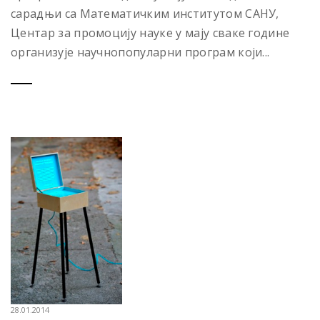
сарадњи са Математичким институтом САНУ,
Центар за промоцију науке у мају сваке године
организује научнопопуларни програм који...
28.01.2014