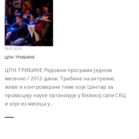
30.01.2014
ЦПН ТРИБИНЕ
ЦПН ТРИБИНЕ Редовни програми Једном
месечно / 2012-данас Трибине на актуелне,
живе и контроверзне теме које Центар за
промоцију науке организује у Великој сали СКЦ
и које из месеца у...