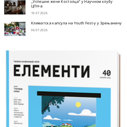
„Успешне жене Костолца“ у Научном клубу
ЦПН-а
10.07.2026
Климатска капсула на Youth Fest-у у Зрењанину
06.07.2026