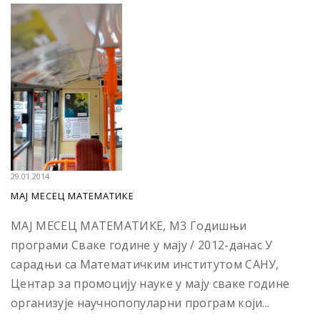
29.01.2014
МАЈ МЕСЕЦ МАТЕМАТИКЕ
МАЈ МЕСЕЦ МАТЕМАТИКЕ, М3 Годишњи
програми Сваке године у мају / 2012-данас У
сарадњи са Математичким институтом САНУ,
Центар за промоцију науке у мају сваке године
организује научнопопуларни програм који...