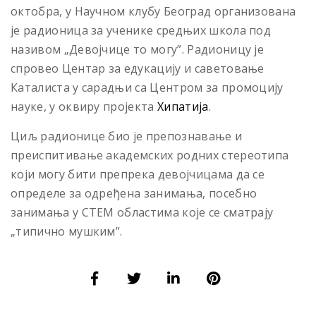
октобра, у Научном клубу Београд организована
је радионица за ученике средњих школа под
називом „Девојчице то могу”. Радионицу је
спровео Центар за едукацију и саветовање
Каталиста у сарадњи са Центром за промоцију
науке, у оквиру пројекта
Хипатија
.
Циљ радионице био је препознавање и
преиспитивање академских родних стереотипа
који могу бити препрека девојчицама да се
определе за одређена занимања, посебно
занимања у СТЕМ областима које се сматрају
„типично мушким”.