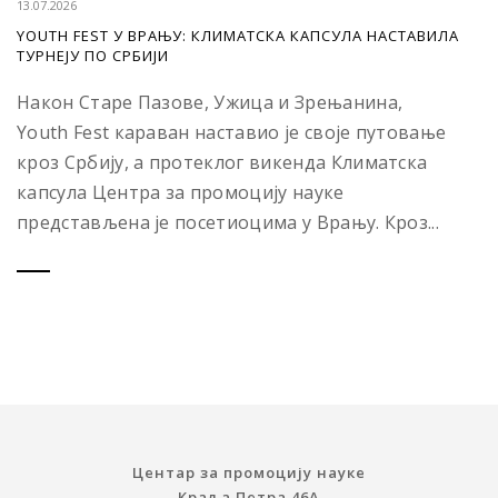
13.07.2026
YOUTH FEST У ВРАЊУ: КЛИМАТСКА КАПСУЛА НАСТАВИЛА
ТУРНЕЈУ ПО СРБИЈИ
Након Старе Пазове, Ужица и Зрењанина,
Youth Fest караван наставио је своје путовање
кроз Србију, а протеклог викенда Климатска
капсула Центра за промоцију науке
представљена је посетиоцима у Врању. Кроз...
Центар за промоцију науке
Краља Петра 46A