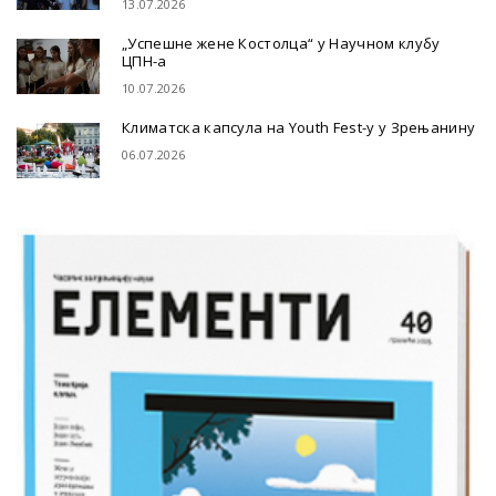
13.07.2026
„Успешне жене Костолца“ у Научном клубу
ЦПН-а
10.07.2026
Климатска капсула на Youth Fest-у у Зрењанину
06.07.2026