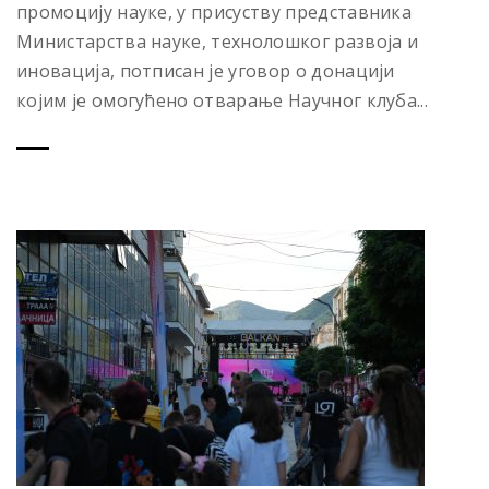
промоцију науке, у присуству представника
Министарства науке, технолошког развоја и
иновација, потписан је уговор о донацији
којим је омогућено отварање Научног клуба...