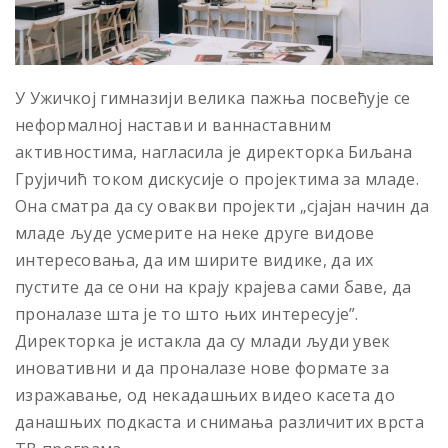
У Ужичкој гимназији велика пажња посвећује се
неформалној настави и ваннаставним
активностима, нагласила је директорка Биљана
Грујичић током дискусије о пројектима за младе.
Она сматра да су овакви пројекти „сјајан начин да
младе људе усмерите на неке друге видове
интересовања, да им ширите видике, да их
пустите да се они на крају крајева сами баве, да
проналазе шта је то што њих интересује”.
Директорка је истакла да су млади људи увек
иновативни и да проналазе нове формате за
изражавање, од некадашњих видео касета до
данашњих подкаста и снимања различитих врста