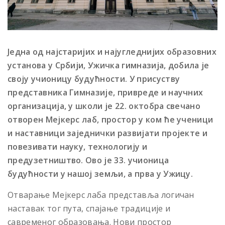
Једна од најстаријих и најугледнијих образовних
установа у Србији, Ужичка гимназија, добила је
своју учионицу будућности. У присуству
представника Гимназије, привреде и научних
организација, у школи је 22. октобра свечано
отворен Мејкерс лаб, простор у ком ће ученици
и наставници заједнички развијати пројекте и
повезивати науку, технологију и
предузетништво. Ово је 33. учионица
будућности у нашој земљи, а прва у Ужицу.
Отварање Мејкерс лаба представља логичан
наставак тог пута, спајање традиције и
савременог образовања. Нови простор