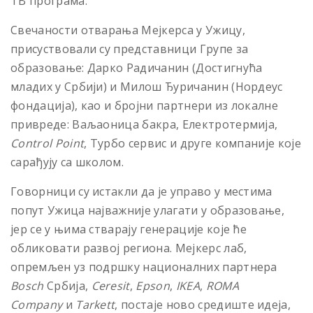
ТВ програма.
Свечаности отварања Мејкерса у Ужицу,
присуствовали су представници Групе за
образовање: Дарко Радичанин (Достигнућа
младих у Србији) и Милош Ђуричанин (Нордеус
фондација), као и бројни партнери из локалне
привреде: Ваљаоница бакра, Електротермија,
Control Point
, Турбо сервис и друге компаније које
сарађују са школом.
Говорници су истакли да је управо у местима
попут Ужица најважније улагати у образовање,
јер се у њима стварају генерације које ће
обликовати развој региона. Мејкерс лаб,
опремљен уз подршку националних партнера
Bosch
Србија,
Ceresit
,
Epson
,
IKEA
,
ROMA
Company
и
Tarkett
, постаје ново средиште идеја,