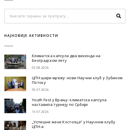
НАЈНОВИЈЕ АКТИВНОСТИ
Климатска капсула два викенда на
Београдском лету
03.08.2026
ЦПН шири мрежу: нови Научни клуб у Зубином
Потоку
30.07.2026
Youth Fest у Врању: климатска капсула
наставила турнеју по Србији
13.07.2026
„Успешне жене Костолца“ у Научном клубу
ЦПН-а