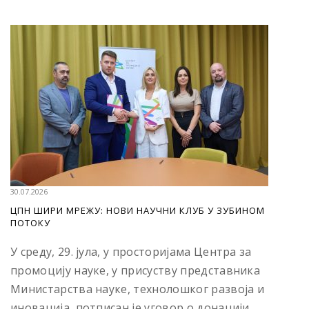
30.07.2026
ЦПН ШИРИ МРЕЖУ: НОВИ НАУЧНИ КЛУБ У ЗУБИНОМ
ПОТОКУ
У среду, 29. јула, у просторијама Центра за
промоцију науке, у присуству представника
Министарства науке, технолошког развоја и
иновација, потписан је уговор о донацији