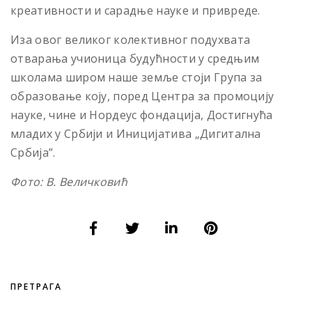
креативности и сарадње науке и привреде.
Иза овог великог колективног подухвата
отварања учионица будућности у средњим
школама широм наше земље стоји Група за
образовање коју, поред Центра за промоцију
науке, чине и Нордеус фондација, Достигнућа
младих у Србији и Иницијатива „Дигитална
Србија”.
Фото: В. Величковић
ПРЕТРАГА