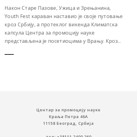
Након Старе Пазове, Ужица и Зрењанина,
Youth Fest караван наставио је своје путовање
кроз Србију, а протеклог викенда Климатска
капсула Центра за промоцију науке
представљена је посетиоцима у Врању. Кроз...
Центар за промоцију науке
Краља Петра 46A
11158 Београд, Србија
тел: +38111 2400 260