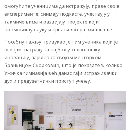
омогућиће ученицима да истражују, праве своје
експерименте, снимају подкасте, учествују у
такмичењима и развијају пројекте који
промовишу науку и креативно размишљање.
Посебну пажњу привукао је тим ученика који је
освојио награду за најбољу технолошку
иновацију, заједно са својом менторком
Бранкицом Скорковић, што је показатељ колико
Ужичка гимназија већ данас гаји истраживачки
дух и предузетнички приступ учењу.