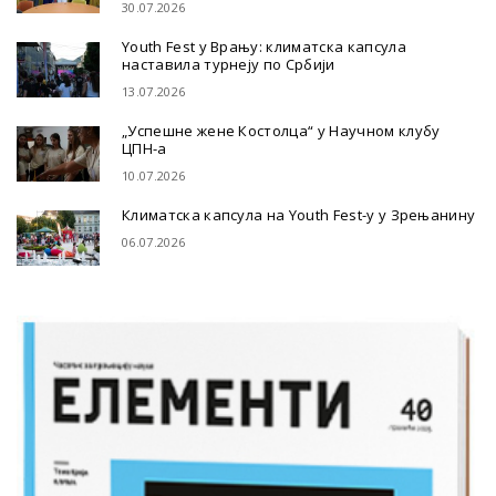
30.07.2026
Youth Fest у Врању: климатска капсула
наставила турнеју по Србији
13.07.2026
„Успешне жене Костолца“ у Научном клубу
ЦПН-а
10.07.2026
Климатска капсула на Youth Fest-у у Зрењанину
06.07.2026