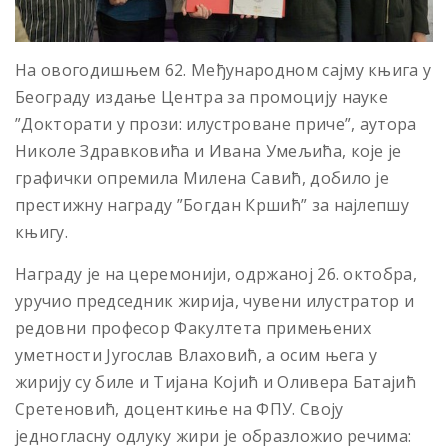
На овогодишњем 62. Међународном сајму књига у
Београду издање Центра за промоцију науке
”Докторати у прози: илустроване приче”, аутора
Николе Здравковића и Ивана Умељића, које је
графички опремила Милена Савић, добило је
престижну награду ”Богдан Кршић” за најлепшу
књигу.
Награду је на церемонији, одржаној 26. октобра,
уручио председник жирија, чувени илустратор и
редовни професор Факултета примењених
уметности Југослав Влаховић, а осим њега у
жирију су биле и Тијана Којић и Оливера Батајић
Сретеновић, доценткиње на ФПУ. Своју
једногласну одлуку жири је образложио речима: