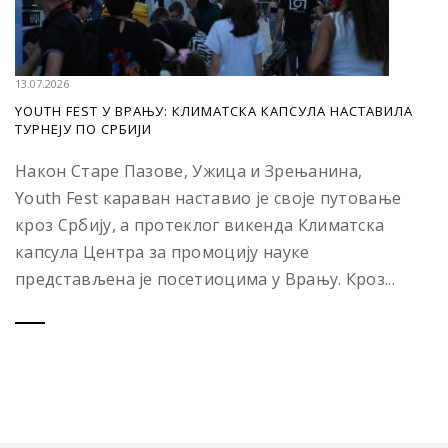
13.07.2026
YOUTH FEST У ВРАЊУ: КЛИМАТСКА КАПСУЛА НАСТАВИЛА
ТУРНЕЈУ ПО СРБИЈИ
Након Старе Пазове, Ужица и Зрењанина,
Youth Fest караван наставио је своје путовање
кроз Србију, а протеклог викенда Климатска
капсула Центра за промоцију науке
представљена је посетиоцима у Врању. Кроз...