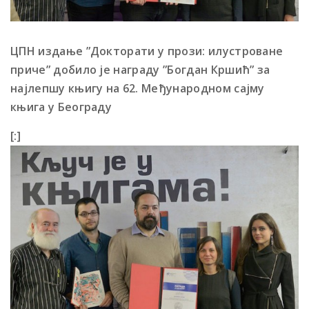
ЦПН издање ”Докторати у прози: илустроване
приче” добило је награду ”Богдан Кршић” за
најлепшу књигу на 62. Међународном сајму
књига у Београду
[:]