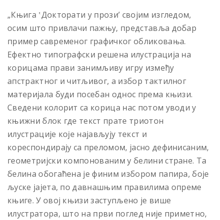
„Књига ‛Докторати у прози’ својим изгледом,
осим што привлачи пажњу, представља добар
пример савременог графичког обликовања.
Ефектно типографски решена илустрација на
корицама прави занимљиву игру између
апстрактног и читљивог, а избор тактилног
материјала буди посебан однос према књизи.
Сведени колорит са корица нас потом уводи у
књижни блок где текст прате триотон
илустрације које најављују текст и
кореспондирају са преломом, јасно дефинисаним,
геометријски компонованим у белини стране. Та
белина обогаћена је финим избором папира, боје
љуске јајета, по давнашњим правилима опреме
књиге. У овој књизи заступљено је више
илустратора, што на први поглед није приметно,