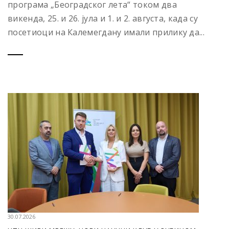
програма „Београдског лета“ током два
викенда, 25. и 26. јула и 1. и 2. августа, када су
посетиоци на Калемегдану имали прилику да...
30.07.2026