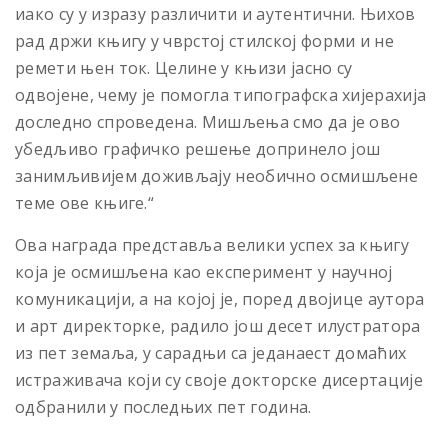
иако су у изразу различити и аутентични. Њихов
рад држи књигу у чврстој стилској форми и не
ремети њен ток. Целине у књизи јасно су
одвојене, чему је помогла типографска хијерахија
доследно спроведена. Мишљења смо да је ово
убедљиво графичко решење допринело још
занимљивијем доживљају необично осмишљене
теме ове књиге.“
Ова награда представља велики успех за књигу
која је осмишљена као експеримент у научној
комуникацији, а на којој је, поред двојице аутора
и арт директорке, радило још десет илустратора
из пет земаља, у сарадњи са једанаест домаћих
истраживача који су своје докторске дисертације
одбранили у последњих пет година.