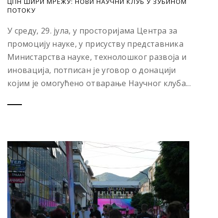
ЦПН ШИРИ МРЕЖУ: НОВИ НАУЧНИ КЛУБ У ЗУБИНОМ
ПОТОКУ
У среду, 29. јула, у просторијама Центра за
промоцију науке, у присуству представника
Министарства науке, технолошког развоја и
иновација, потписан је уговор о донацији
којим је омогућено отварање Научног клуба...