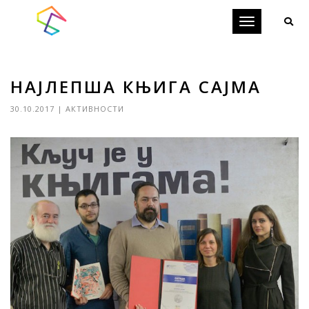
Toggle
navigation
НАЈЛЕПША КЊИГА САЈМА
30.10.2017
|
АКТИВНОСТИ