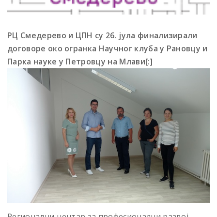
РЦ Смедерево и ЦПН су 26. јула финализирали
договоре око огранка Научног клуба у Рановцу и
Парка науке у Петровцу на Млави[:]
Регионални центар за професионални развој