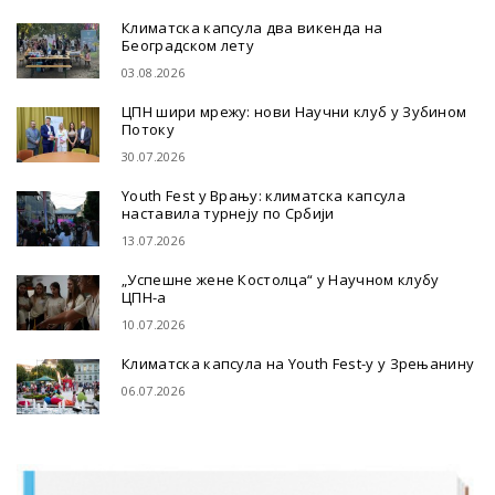
Климатска капсула два викенда на
Београдском лету
03.08.2026
ЦПН шири мрежу: нови Научни клуб у Зубином
Потоку
30.07.2026
Youth Fest у Врању: климатска капсула
наставила турнеју по Србији
13.07.2026
„Успешне жене Костолца“ у Научном клубу
ЦПН-а
10.07.2026
Климатска капсула на Youth Fest-у у Зрењанину
06.07.2026