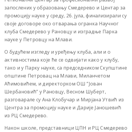
запослених у образовању Смедерево и Центар за
промоцију науке у среду, 26. јула, финализирали су
своје договоре око отварања огранка Научног
клуба Смедерево у Рановцу и изградње Парка
науке у Петровцу на Млави.
О будућем изгледу и уређењу клуба, али и о
активностима које ће се одвијати како у клубу,
тако и у Парку науке, са председником Скупштине
општине Петровац на Млави, Миланчетом
Аћимовићем, и директорком ОШ ”Јован
Шербановић” у Рановцу, Весном Шуберт,
разговарале су Ана Клобучар и Мирјана Утвић из
Центра за промоцију науке и Дарије Јаношевић
из РЦ Смедерево.
Након школе, представници ЦПН и РЦ Смедерево