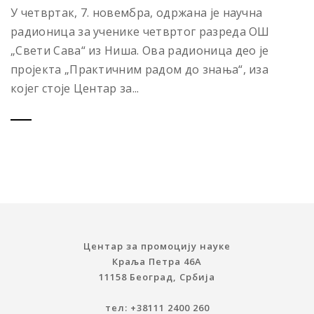
У четвртак, 7. новембра, одржана је научна
радионица за ученике четвртог разреда ОШ
„Свети Сава“ из Ниша. Ова радионица део је
пројекта „Практичним радом до знања“, иза
којег стоје Центар за...
Центар за промоцију науке
Краља Петра 46A
11158 Београд, Србија
тел: +38111 2400 260