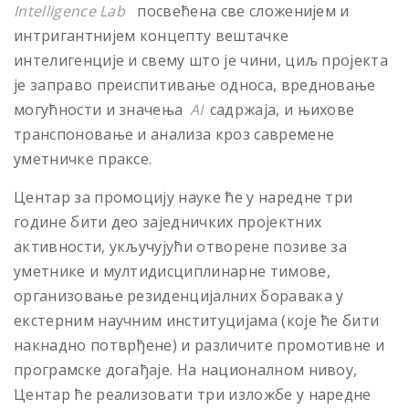
Intelligence Lab
посвећена све сложенијем и
интригантнијем концепту вештачке
интелигенције и свему што је чини, циљ пројекта
је заправо преиспитивање односа, вредновање
могућности и значења
AI
садржаја, и њихове
транспоновање и анализа кроз савремене
уметничке праксе.
Центар за промоцију науке ће у наредне три
године бити део заједничких пројектних
активности, укључујући отворене позиве за
уметнике и мултидисциплинарне тимове,
организовање резиденцијалних боравака у
екстерним научним институцијама (које ће бити
накнадно потврђене) и различите промотивне и
програмске догађаје. На националном нивоу,
Центар ће реализовати три изложбе у наредне