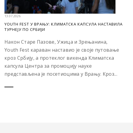
13.07.2026
YOUTH FEST У ВРАЊУ: КЛИМАТСКА КАПСУЛА НАСТАВИЛА
ТУРНЕЈУ ПО СРБИЈИ
Након Старе Пазове, Ужица и Зрењанина,
Youth Fest караван наставио је своје путовање
кроз Србију, а протеклог викенда Климатска
капсула Центра за промоцију науке
представљена је посетиоцима у Врању. Кроз...