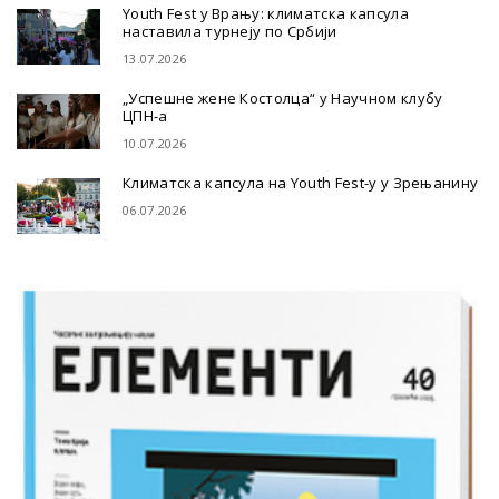
Youth Fest у Врању: климатска капсула
наставила турнеју по Србији
13.07.2026
„Успешне жене Костолца“ у Научном клубу
ЦПН-а
10.07.2026
Климатска капсула на Youth Fest-у у Зрењанину
06.07.2026