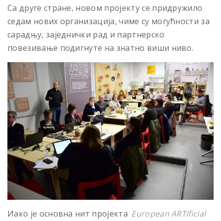
Са друге стране, новом пројекту се придружило
седам нових организација, чиме су могућности за
сарадњу, заједнички рад и партнерско
повезивање подигнуте на знатно виши ниво.
Иако је основна нит пројекта
European ARTificial