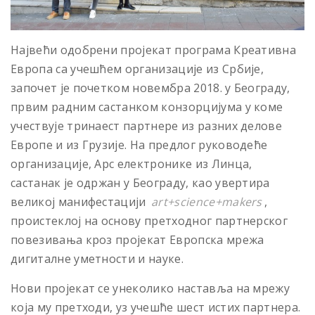
Највећи одобрени пројекат програма Креативна
Европа са учешћем организације из Србије,
започет је почетком новембра 2018. у Београду,
првим радним састанком конзорцијума у коме
учествује тринаест партнере из разних делове
Европе и из Грузије. На предлог руководеће
организације, Арс електронике из Линца,
састанак је одржан у Београду, као увертира
великој манифестацији
art+science+makers
,
проистеклој на основу претходног партнерског
повезивања кроз пројекат Европска мрежа
дигиталне уметности и науке.
Нови пројекат се унеколико наставља на мрежу
која му претходи, уз учешће шест истих партнера.