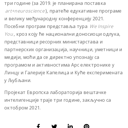
три године (за 2019. је планирана поставка
art+neuroscience
), пратеће едукативне програме
и велику међународну конференцију 2021.
Посебни програм представља тура
We Inspire
You
, кроз коју ће национални доносиоци одлука,
представници ресорних министарстава и
партнерских организација, научници, уметници и
медији, моћи да се директно упознају са
програмом и активностима Арс електронике у
Линцу и Галерије Капелица и Куће експеримената
у Љубљани.
Пројекат Европска лабораторија вештачке
интелигенције траје три године, закључно са
октобром 2021.