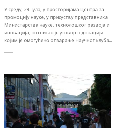
У среду, 29. јула, у просторијама Центра за
промоцију науке, у присуству представника
Министарства науке, технолошког развоја и
иновација, потписан је уговор о донацији
којим је омогућено отварање Научног клуба...