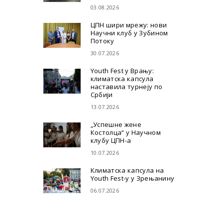
03.08.2026
ЦПН шири мрежу: нови
Научни клуб у Зубином
Потоку
30.07.2026
Youth Fest у Врању:
климатска капсула
наставила турнеју по
Србији
13.07.2026
„Успешне жене
Костолца“ у Научном
клубу ЦПН-а
10.07.2026
Климатска капсула на
Youth Fest-у у Зрењанину
06.07.2026