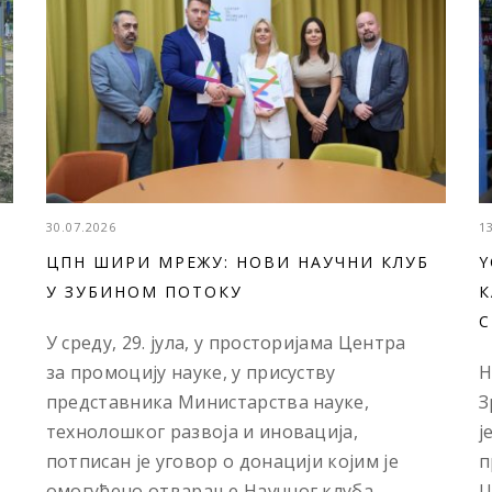
30.07.2026
1
ЦПН ШИРИ МРЕЖУ: НОВИ НАУЧНИ КЛУБ
Y
У ЗУБИНОМ ПОТОКУ
К
С
У среду, 29. јула, у просторијама Центра
за промоцију науке, у присуству
Н
представника Министарства науке,
З
технолошког развоја и иновација,
ј
потписан је уговор о донацији којим је
п
омогућено отварање Научног клуба...
Ц