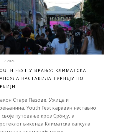
3.07.2026
OUTH FEST У ВРАЊУ: КЛИМАТСКА
АПСУЛА НАСТАВИЛА ТУРНЕЈУ ПО
РБИЈИ
акон Старе Пазове, Ужица и
рењанина, Youth Fest караван наставио
е своје путовање кроз Србију, а
ротеклог викенда Климатска капсула
ентра за промоцију науке