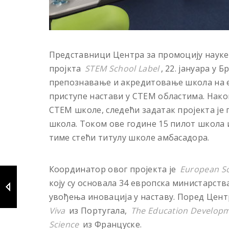
Представници Центра за промоцију науке 
пројкта
STEM School Label
, 22. јануара у 
препознавање и акредитовање школа на е
приступe настави у СТЕМ областима. Нако
СТЕМ школе, следећи задатак пројекта је
школа. Током ове године 15 пилот школа 
тиме стећи титулу школe амбасадора.
Координатор овог пројекта је
European S
коју су основала 34 европска министарст
увођења иновација у наставу. Поред Центр
Viva
из Португала,
The Education Developm
Science
из Француске.