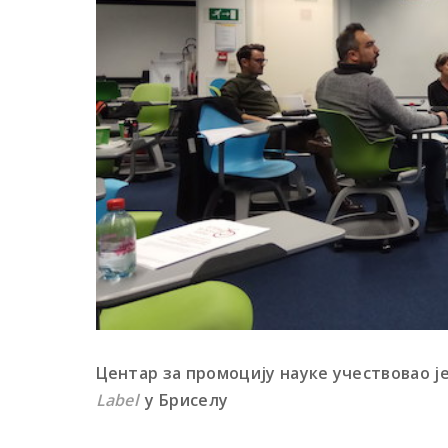
Центар за промоцију науке учествовао ј
Label
у
Бриселу