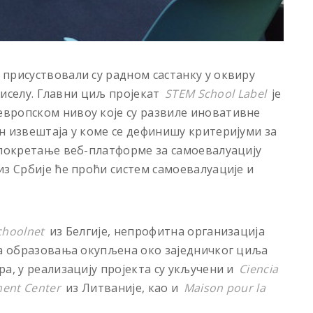
присуствовали су радном састанку у оквиру
Бриселу. Главни циљ пројекат
STEM School Label
је
вропском нивоу које су развиле иновативнe
н извештаја у коме се дефинишу критеријуми за
 покретање веб-платформе за самоевалуацију
из Србије ће проћи систем самоевалуације и
choolnet
из Белгије, непрофитна организација
ва образовања окупљена око заједничког циља
а, у реализацију пројекта су укључени и
Ciencia
ent Center
из Литваније, као и
Maison pour la