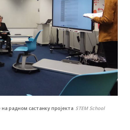
е на радном састанку пројекта
STEM School