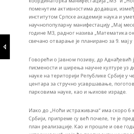
координаторка манифестација „М3“ и „Ноћ
поменутим активностима додавши, између
институтом Српске академије наука и ум
научнопопуларну манифестацију „Мај месе
године М3, радног назива „Математика око
свечано отварање је планирано за 9. мај 
Говорећи о Јавном позиву, др Аднађевић 
писмености и ширења научне културе уз 
науке на територији Републике Србије у ч
центара за стручно усавршавање, поготов
парковима науке, као и њихове израде.
Иако до „Ноћи истраживача“ има скоро 6 ме
Србији, припреме су већ почеле, те је п
план реализације. Као и прошле и ове го