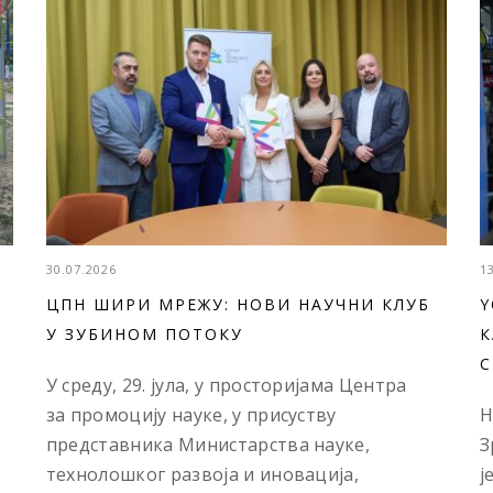
30.07.2026
1
ЦПН ШИРИ МРЕЖУ: НОВИ НАУЧНИ КЛУБ
Y
У ЗУБИНОМ ПОТОКУ
К
С
У среду, 29. јула, у просторијама Центра
за промоцију науке, у присуству
Н
представника Министарства науке,
З
технолошког развоја и иновација,
ј