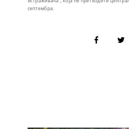
истраживача“, која ће претходити централ
септембра.