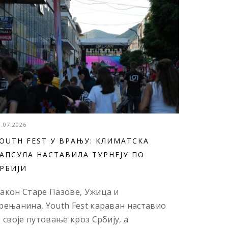
3.07.2026
OUTH FEST У ВРАЊУ: КЛИМАТСКА
АПСУЛА НАСТАВИЛА ТУРНЕЈУ ПО
РБИЈИ
акон Старе Пазове, Ужица и
рењанина, Youth Fest караван наставио
е своје путовање кроз Србију, а