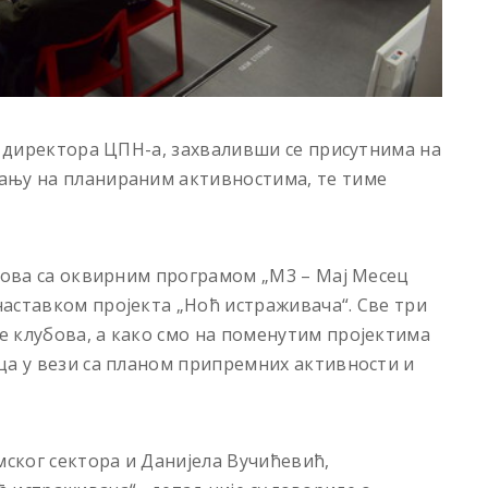
. директора ЦПН-а, захваливши се присутнима на
ању на планираним активностима, те тиме
убова са оквирним програмом „М3 – Мај Месец
аставком пројекта „Ноћ истраживача“. Све три
 клубова, а како смо на поменутим пројектима
ца у вези са планом припремних активности и
ског сектора и Данијела Вучићевић,