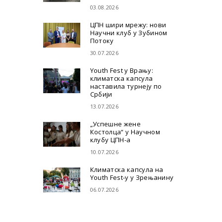
03.08.2026
ЦПН шири мрежу: нови
Научни клуб у Зубином
Потоку
30.07.2026
Youth Fest у Врању:
климатска капсула
наставила турнеју по
Србији
13.07.2026
„Успешне жене
Костолца“ у Научном
клубу ЦПН-а
10.07.2026
Климатска капсула на
Youth Fest-у у Зрењанину
06.07.2026