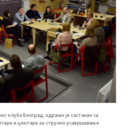
ног клуба Београд,
одржан је састанак са
тара и центара за стручно усавршавање