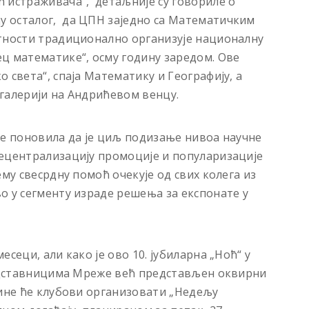
 истраживача“, детаљније су говорилe о
 осталог, да ЦПН заједно са Математичким
етности традиционално организује националну
ц математике“, осму годину заредом. Ове
 света“, спаја Математику и Географију, а
у галерији на Андрићевом венцу.
је поновила да је циљ подизање нивоа научне
децентрализацију промоције и популаризације
ему свесрдну помоћ очекује од свих колега из
о у сегменту израде решења за експонате у
сеци, али како је ово 10. јубиларна „Ноћ“ у
редставницима Мреже већ представљен оквирни
дине ће клубови организовати „Недељу