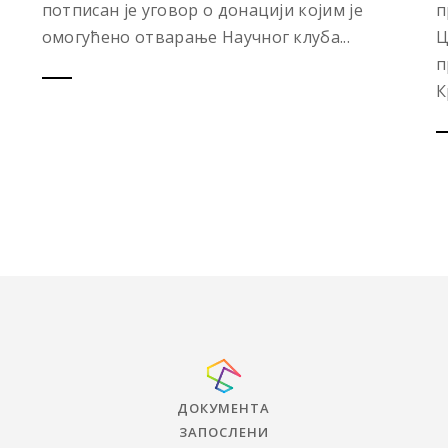
потписан је уговор о донацији којим је
п
омогућено отварање Научног клуба...
Ц
п
К
ДОКУМЕНТА
ЗАПОСЛЕНИ