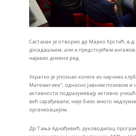
Састанак је отворио др Марко Крстић, в.д
досадашњем, али и предстојећем ангажов
најавио дневни ред.
Укратко је упознао колеге из научних кл
Математике“, односно Јавним позивом и н
активности подразумевају активно учешће
већ сарађивали, није било много недоуми
организацијом.
Др Тања Аднађевић, руководилац програм