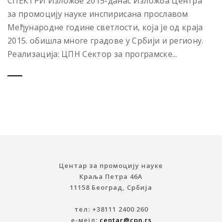
СПЕКТРИ Изложбе 2015-данас Изложба Центра
за промоцију науке инспирисана прославом
Међународне године светлости, која је од краја
2015. обишла многе градове у Србији и региону.
Реализација: ЦПН Сектор за програмске...
Центар за промоцију науке
Краља Петра 46A
11158 Београд, Србија
тел: +38111 2400 260
е-мејл:
centar@cpn.rs