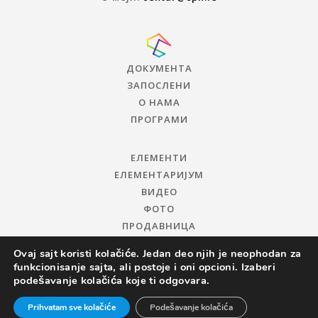
ДОКУМЕНТА
ЗАПОСЛЕНИ
О НАМА
ПРОГРАМИ
ЕЛЕМЕНТИ
ЕЛЕМЕНТАРИЈУМ
ВИДЕО
ФОТО
ПРОДАВНИЦА
Ovaj sajt koristi kolačiće. Jedan deo njih je neophodan za
funkcionisanje sajta, ali postoje i oni opcioni. Izaberi
podešavanje kolačića koje ti odgovara.
Prihvatam sve kolačiće
Podešavanje kolačića
© 2019 ЦЕНТАР ЗА ПРОМОЦИЈУ НАУКЕ