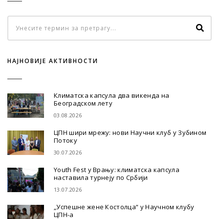
НАЈНОВИЈЕ АКТИВНОСТИ
Климатска капсула два викенда на
Београдском лету
03.08.2026
ЦПН шири мрежу: нови Научни клуб у Зубином
Потоку
30.07.2026
Youth Fest у Врању: климатска капсула
наставила турнеју по Србији
13.07.2026
„Успешне жене Костолца“ у Научном клубу
ЦПН-а