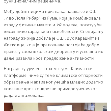
функционалним решењима.
Међу добитницима признања нашла се и ОШ
„Иво Лола Рибар“ из Руме, која је комбиновала
израду физичке макете и
VR
модела, показујући
висок ниво сарадње и посвећености. Специјалну
награду жирија добила је ОШ „Вук Караџић“ из
Житковца, која је препознала постојеће добре
праксе у свом школском дворишту и успешно их
даље развила кроз предложене активности.
Награде су уручене током седме Климатске
платформе, чиме су теме климатске отпорности,
образовања и активног учешћа младих додатно
повезане кроз конкретне примере ученичког
рада и ангажовања.