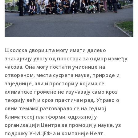
Школска дворишта могу имати далеко
значајнију улогу од простора за одмор између
часова. Она могу постати учионице на
отвореном, места сусрета науке, природе и
заједнице, али и простори у којима се
климатске промене не изучавају само кроз
теорију већ и кроз практичан рад. Управо о
овим темама разговарало се на седмој
Климатској платформи, одржаној у
организацији Центра за промоцију науке, уз
подршку УНИЦЕФ-а и компаније Нелт.