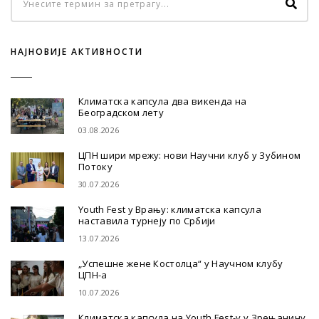
НАЈНОВИЈЕ АКТИВНОСТИ
Климатска капсула два викенда на
Београдском лету
03.08.2026
ЦПН шири мрежу: нови Научни клуб у Зубином
Потоку
30.07.2026
Youth Fest у Врању: климатска капсула
наставила турнеју по Србији
13.07.2026
„Успешне жене Костолца“ у Научном клубу
ЦПН-а
10.07.2026
Климатска капсула на Youth Fest-у у Зрењанину