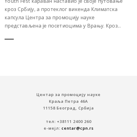
Youth Fest караван наставио је своје путовање
кроз Србију, а протеклог викенда Климатска
капсула Центра за промоцију науке
представљена је посетиоцима у Врању. Кроз...
Центар за промоцију науке
Краља Петра 46A
11158 Београд, Србија
тел: +38111 2400 260
е-мејл:
centar@cpn.rs