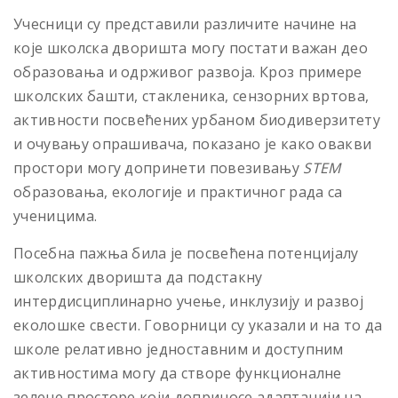
Учесници су представили различите начине на
које школска дворишта могу постати важан део
образовања и одрживог развоја. Кроз примере
школских башти, стакленика, сензорних вртова,
активности посвећених урбаном биодиверзитету
и очувању опрашивача, показано је како овакви
простори могу допринети повезивању
STEM
образовања, екологије и практичног рада са
ученицима.
Посебна пажња била је посвећена потенцијалу
школских дворишта да подстакну
интердисциплинарно учење, инклузију и развој
еколошке свести. Говорници су указали и на то да
школе релативно једноставним и доступним
активностима могу да створе функционалне
зелене просторе који доприносе адаптацији на