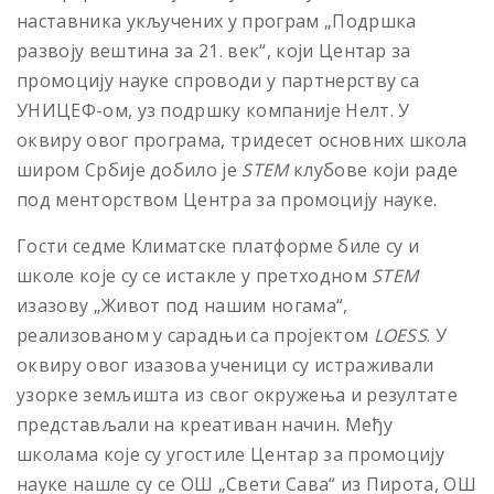
наставника укључених у програм „Подршка
развоју вештина за 21. век“, који Центар за
промоцију науке спроводи у партнерству са
УНИЦЕФ-ом, уз подршку компаније Нелт. У
оквиру овог програма, тридесет основних школа
широм Србије добило је
STEM
клубове који раде
под менторством Центра за промоцију науке.
Гости седме Климатске платформе биле су и
школе које су се истакле у претходном
STEM
изазову „Живот под нашим ногама“,
реализованом у сарадњи са пројектом
LOESS
. У
оквиру овог изазова ученици су истраживали
узорке земљишта из свог окружења и резултате
представљали на креативан начин. Међу
школама које су угостиле Центар за промоцију
науке нашле су се ОШ „Свети Сава“ из Пирота, ОШ