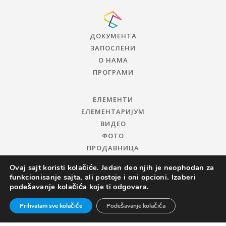
ДОКУМЕНТА
ЗАПОСЛЕНИ
О НАМА
ПРОГРАМИ
ЕЛЕМЕНТИ
ЕЛЕМЕНТАРИЈУМ
ВИДЕО
ФОТО
ПРОДАВНИЦА
Ovaj sajt koristi kolačiće. Jedan deo njih je neophodan za
funkcionisanje sajta, ali postoje i oni opcioni. Izaberi
podešavanje kolačića koje ti odgovara.
Prihvatam sve kolačiće
Podešavanje kolačića
© 2019 ЦЕНТАР ЗА ПРОМОЦИЈУ НАУКЕ