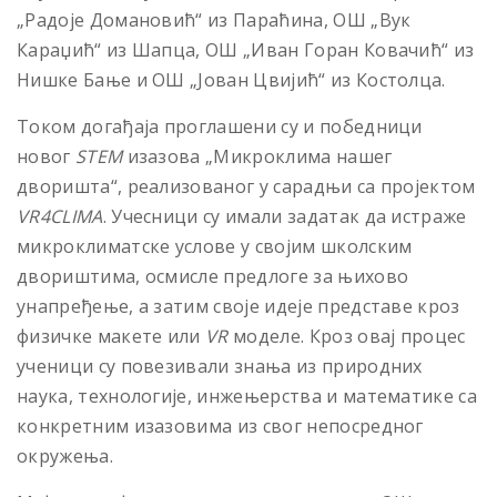
„Радоје Домановић“ из Параћина, ОШ „Вук
Караџић“ из Шапца, ОШ „Иван Горан Ковачић“ из
Нишке Бање и ОШ „Јован Цвијић“ из Костолца.
Током догађаја проглашени су и победници
новог
STEM
изазова „Микроклима нашег
дворишта“, реализованог у сарадњи са пројектом
VR4CLIMA
. Учесници су имали задатак да истраже
микроклиматске услове у својим школским
двориштима, осмисле предлоге за њихово
унапређење, а затим своје идеје представе кроз
физичке макете или
VR
моделе. Кроз овај процес
ученици су повезивали знања из природних
наука, технологије, инжењерства и математике са
конкретним изазовима из свог непосредног
окружења.