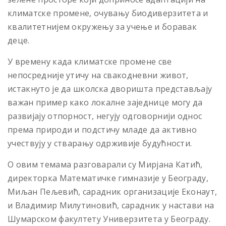
климатске промене, очувању биодиверзитета и
квалитетнијем окружењу за учење и боравак
деце.
У времену када климатске промене све
непосредније утичу на свакодневни живот,
истакнуто је да школска дворишта представљају
важан пример како локалне заједнице могу да
развијају отпорност, негују одговорнији однос
према природи и подстичу младе да активно
учествују у стварању одрживије будућности.
О овим темама разговарали су Мирјана Катић,
директорка Математичке гимназије у Београду,
Миљан Пељевић, сарадник организације Еконаут,
и Владимир Милутиновић, сарадник у настави на
Шумарском факултету Универзитета у Београду.