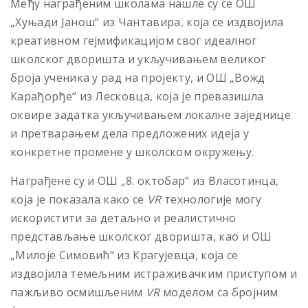
Међу награђеним школама нашле су се ОШ
„Хуњади Јанош“ из Чантавира, која се издвојила
креативном гејмификацијом свог идеалног
школског дворишта и укључивањем великог
броја ученика у рад на пројекту, и ОШ „Вожд
Карађорђе“ из Лесковца, која је превазишла
оквире задатка укључивањем локалне заједнице
и претварањем дела предложених идеја у
конкретне промене у школском окружењу.
Награђене су и ОШ „8. октобар“ из Власотинца,
која је показала како се
VR
технологије могу
искористити за детаљно и реалистично
представљање школског дворишта, као и ОШ
„Милоје Симовић“ из Крагујевца, која се
издвојила темељним истраживачким приступом и
пажљиво осмишљеним
VR
моделом са бројним