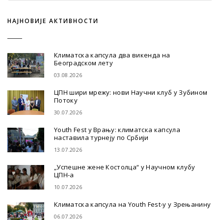
НАЈНОВИЈЕ АКТИВНОСТИ
Климатска капсула два викенда на
Београдском лету
03.08.2026
ЦПН шири мрежу: нови Научни клуб у Зубином
Потоку
30.07.2026
Youth Fest у Врању: климатска капсула
наставила турнеју по Србији
13.07.2026
„Успешне жене Костолца“ у Научном клубу
ЦПН-а
10.07.2026
Климатска капсула на Youth Fest-у у Зрењанину
06.07.2026