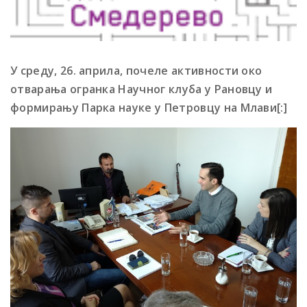
У среду, 26. априла, почеле активности око
отварања огранка Научног клуба у Рановцу и
формирању Парка науке у Петровцу на Млави[:]