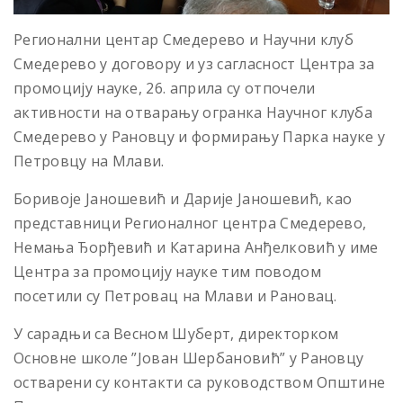
Регионални центар Смедерево и Научни клуб
Смедерево у договору и уз сагласност Центра за
промоцију науке, 26. априла су отпочели
активности на отварању огранка Научног клуба
Смедерево у Рановцу и формирању Парка науке у
Петровцу на Млави.
Боривоје Јаношевић и Дарије Јаношевић, као
представници Регионалног центра Смедерево,
Немања Ђорђевић и Катарина Анђелковић у име
Центра за промоцију науке тим поводом
посетили су Петровац на Млави и Рановац.
У сарадњи са Весном Шуберт, директорком
Основне школе ”Јован Шербановић” у Рановцу
остварени су контакти са руководством Општине