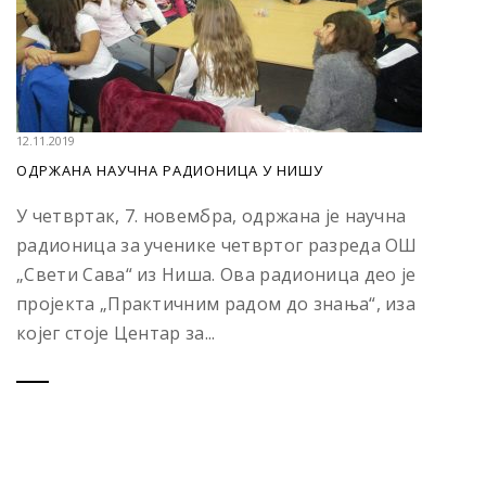
12.11.2019
OДРЖАНА НАУЧНА РАДИОНИЦА У НИШУ
У четвртак, 7. новембра, одржана је научна
радионица за ученике четвртог разреда ОШ
„Свети Сава“ из Ниша. Ова радионица део је
пројекта „Практичним радом до знања“, иза
којег стоје Центар за...