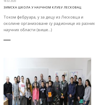
18.02.2020
ЗИМСКА ШКОЛА У НАУЧНОМ КЛУБУ ЛЕСКОВАЦ
Током фебруара, у за децу из Лесковца и
околине организоване су радионице из разних
научних области (више…)