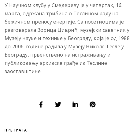
У Научном клубу у Смедереву је у четвртак, 16.
марта, одржана трибина о Теслином раду на
бежичном преносу енергије. Са посетиоцима је
разговарала Зорица Циврић, музејски саветник у
Музеју науке и технике у Београду, која је од 1988.
до 2006. године радила у Музеју Николе Тесле у
Београду, првенствено на истраживању и
публиковању архивске грађе из Теслине
заоставштине.
ПРЕТРАГА