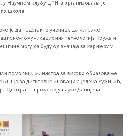
, у Научном клубу ЦПН-а организовала је
их школа.
ио је да подстакне ученице да истраже
мационо-комуникационих технологија пружа и
вештине могу да буду од значаја за каријеру у
тили помоћник министра за високо образовање
НДП-ја за дигиталне иновације Јелена Ружичић,
ра Центра за промоцију науке Данијела