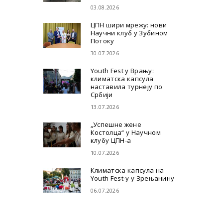
03.08.2026
ЦПН шири мрежу: нови
Научни клуб у Зубином
Потоку
30.07.2026
Youth Fest у Врању:
климатска капсула
наставила турнеју по
Србији
13.07.2026
„Успешне жене
Костолца“ у Научном
клубу ЦПН-а
10.07.2026
Климатска капсула на
Youth Fest-у у Зрењанину
06.07.2026