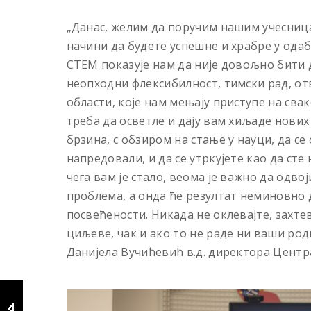
„Данас, желим да поручим нашим учесница
начини да будете успешне и храбре у ода
СТЕМ показује нам да није довољно бити до
неопходни флексибилност, тимски рад, от
области, које нам мењају приступе на сва
треба да осветле и дају вам хиљаде нових
брзина, с обзиром на стање у науци, да се
напредовали, и да се утркујете као да сте
чега вам је стало, веома је важно да одв
проблема, а онда ће резултат неминовно
посвећености. Никада не оклевајте, захте
циљеве, чак и ако то не раде ни ваши род
Данијела Вучићевић в.д. директора Центра