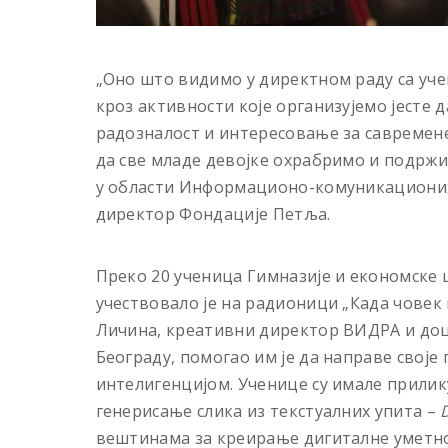
„Оно што видимо у директном раду са уче
кроз активности које организујемо јесте д
радозналост и интересовање за савремене
да све младе девојке охрабримо и подржим
у области Информационо-комуникационих 
директор Фондације Петља.
Преко 20 ученица Гимназије и економске 
учествовало је на радионици „Када човек 
Личина, креативни директор ВИДРА и доц
Београду, помогао им је да направе своје
интелигенцијом. Ученице су имале прилику
генерисање слика из текстуалних упита –
вештинама за креирање дигиталне уметно