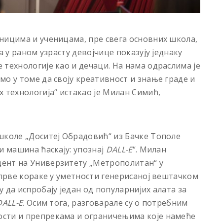
ницима и ученицама, пре свега основних школа,
а у раном узрасту девојчице показују једнаку
 технологије као и дечаци. На нама одраслима је
о у томе да своју креативност и знање граде и
технологија“ истакао је Милан Симић,
школе „Доситеј Обрадовић“ из Бачке Тополе
и машина ћаскају: упознај
DALL-Е
“. Милан
ент на Универзитету „Метрополитан“ у
 прве кораке у уметности генерисаној вештачком
 да испробају један од популарнијих алата за
DALL-E
. Осим тога, разговарале су о потребним
сти и препрекама и ограничењима које намеће