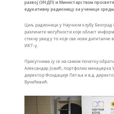
развој (УНДП) и Министарством просвете
едукативну радионицу за ученице средњ
Циљ радионице у Научном клубу Београд б
различите могућности које област инфор
стекну увид у то које све нове дигиталне 
ИКТ-у.
Присутнима су се на самом почетку обра
Александар Јовић, портфолио менаџерка У
директор Фондације Петља и в.д. директо
Вучићевић.