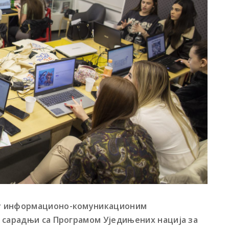
 у информационо-комуникационим
 сарадњи са Програмом Уједињених нација за