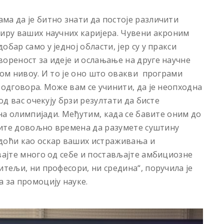
ма да је битно знати да постоје различити
биру ваших научних каријера. Чувени акроним
бар само у једној области, јер су у пракси
вореност за идеје и ослањање на друге научне
ком нивоу. И то је оно што овакви програми
 одговора. Може вам се учинити, да је неопходна
 од вас очекују брзи резултати да бисте
 на олимпијади. Међутим, када се бавите оним до
ојите довољно времена да разумете суштину
 доћи као оскар ваших истраживања и
вајте много од себе и постављајте амбициозне
итељи, ни професори, ни средина“, поручила је
 за промоцију науке.