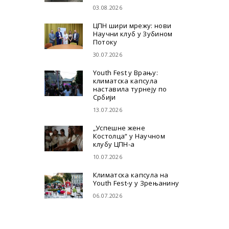
03.08.2026
ЦПН шири мрежу: нови
Научни клуб у Зубином
Потоку
30.07.2026
Youth Fest у Врању:
климатска капсула
наставила турнеју по
Србији
13.07.2026
„Успешне жене
Костолца“ у Научном
клубу ЦПН-а
10.07.2026
Климатска капсула на
Youth Fest-у у Зрењанину
06.07.2026