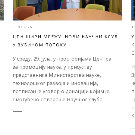
30.07.2026
1
ЦПН ШИРИ МРЕЖУ: НОВИ НАУЧНИ КЛУБ
Y
У ЗУБИНОМ ПОТОКУ
К
С
У среду, 29. јула, у просторијама Центра
за промоцију науке, у присуству
Н
представника Министарства науке,
З
технолошког развоја и иновација,
ј
потписан је уговор о донацији којим је
п
омогућено отварање Научног клуба...
Ц
п
К