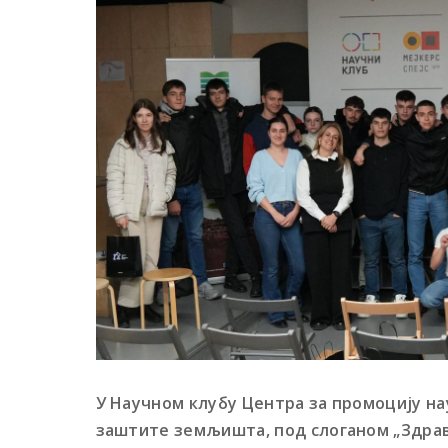
У Научном клубу Центра за промоцију на
заштите земљишта, под слоганом „Здрав