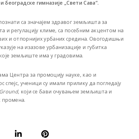
и београдске гимназије „Свети Сава“.
упознати са значајем здравог земљишта за
а и регулацију климе, са посебним акцентом на
ивих и отпорнијих урбаних средина. Овогодишњи
казује на изазове урбанизације и губитка
које земљиште има у градовима.
ма Центра за промоцију науке, као и
с спејс, ученици су имали прилику да погледају
 Ground
, који се бави очувањем земљишта и
 промена.