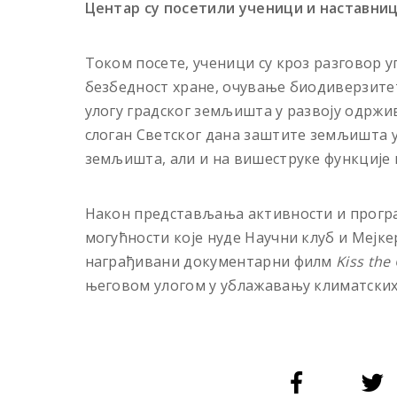
Центар су посетили ученици и наставниц
Током посете, ученици су кроз разговор 
безбедност хране, очување биодиверзитет
улогу градског земљишта у развоју одрж
слоган Светског дана заштите земљишта у
земљишта, али и на вишеструке функције 
Након представљања активности и програ
могућности које нуде Научни клуб и Мејкер
награђивани документарни филм
Kiss the
његовом улогом у ублажавању климатских