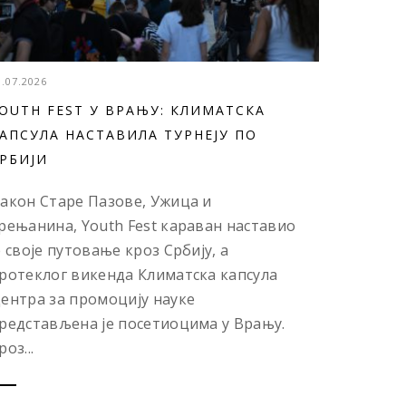
3.07.2026
OUTH FEST У ВРАЊУ: КЛИМАТСКА
АПСУЛА НАСТАВИЛА ТУРНЕЈУ ПО
РБИЈИ
акон Старе Пазове, Ужица и
рењанина, Youth Fest караван наставио
е своје путовање кроз Србију, а
ротеклог викенда Климатска капсула
ентра за промоцију науке
редстављена је посетиоцима у Врању.
роз...