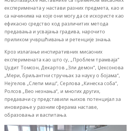
експеримената у настави разних предмета, као и
са начинима на које они могу да се искористе као
ефикасно средство код различитих метода
предавања и усвајања градива, нарочито
приликом учвршћивања и ретенције знања.
Кроз излагање инспиративних мисаоних
експеримената као што су, „Проблем трамваја“
Џудит Томсон, Декартов „Зли демон“, Џексонова
„Мери, бриљантни стручњак за науку о бојама“,
Нејгелов „Слепи миш“, Серлова „Кинеска соба“,
Ролсов „Вео незнања“, и многих других,
предавачи су представили њихов потенцијал за
иновирање у разним сферама наставе,
образовања и васпитања.