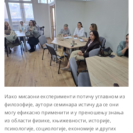
Иако мисаони експерименти потичу углавном из
филозофије, аутори семинара истичу да се они
могу ефикасно применити и у преношењу знања
из области физике, књижевности, историје,
психологије, социологије, економије и других