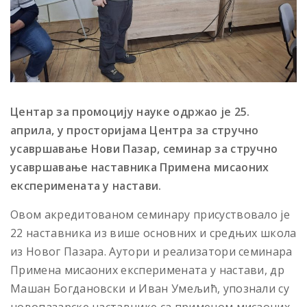
Центар за промоцију науке одржао је 2
5.
априла, у просторијама Центра за стручно
усавршавање Нови Пазар
, семинар за стручно
усавршавање наставника Примена мисаоних
експеримената у настави.
Овом акредитованом семинару присуствовало је
22 наставника из више основних и средњих школа
из Новог Пазара. Аутори и реализатори семинара
Примена мисаоних експеримената у настави, др
Машан Богдановски и Иван Умељић, упознали су
новопазарске наставнике са применом мисаоних