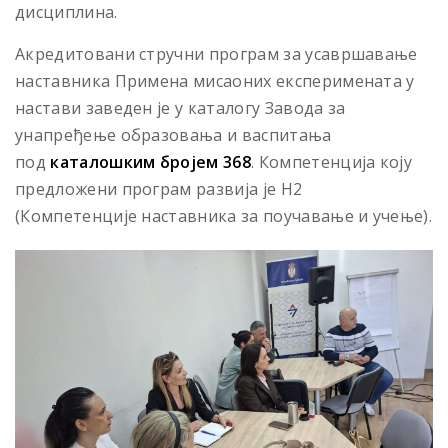
дисциплина.
Акредитовани стручни програм за усавршавање
наставника Примена мисаоних експеримената у
настави заведен је у каталогу Завода за
унапређење образовања и васпитања
под
каталошким бројем 368
. Компетенција коју
предложени програм развија је Н2
(Компетенције наставника за поучавање и учење).