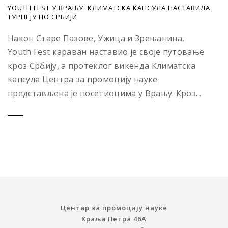
YOUTH FEST У ВРАЊУ: КЛИМАТСКА КАПСУЛА НАСТАВИЛА
ТУРНЕЈУ ПО СРБИЈИ
Након Старе Пазове, Ужица и Зрењанина,
Youth Fest караван наставио је своје путовање
кроз Србију, а протеклог викенда Климатска
капсула Центра за промоцију науке
представљена је посетиоцима у Врању. Кроз...
Центар за промоцију науке
Краља Петра 46A