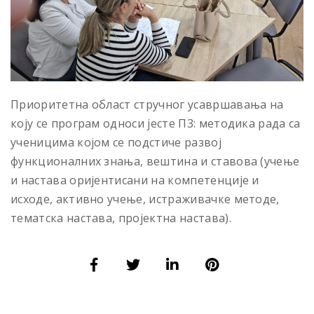
Приоритетна област стручног усавршавања на
коју се програм односи јесте П3: методика рада са
ученицима којом се подстиче развој
функционалних знања, вештина и ставова (учење
и настава оријентисани на компетенције и
исходе, активно учење, истраживачке методе,
тематска настава, пројектна настава).