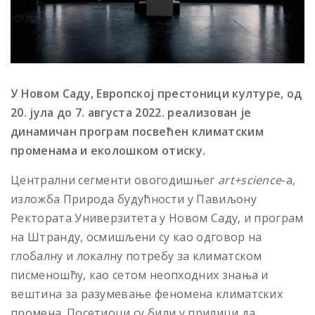
У Новом Саду, Европској престоници културе, од
20. јула до 7. августа 2022. реализован је
динамичан програм посвећен климатским
променама и еколошком отиску.
Централни сегменти овогодишњег
art+science
-а
,
изложба Природа будућности у Павиљону
Ректората Универзитета у Новом Саду, и програм
на Штранду, осмишљени су као одговор на
глобалну и локалну потребу за климатском
писменошћу, као сетом неопходних знања и
вештина за разумевање феномена климатских
промена. Посетиоци су били у прилици да