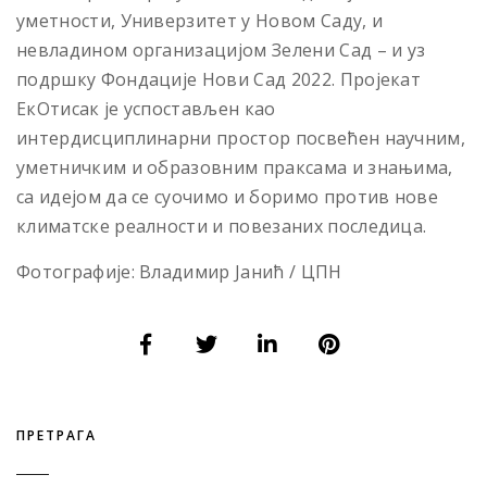
уметности, Универзитет у Новом Саду, и
невладином организацијом Зелени Сад – и уз
подршку Фондације Нови Сад 2022. Пројекат
ЕкОтисак је успостављен као
интердисциплинарни простор посвећен научним,
уметничким и образовним праксама и знањима,
са идејом да се суочимо и боримо против нове
климатске реалности и повезаних последица.
Фотографије: Владимир Јанић / ЦПН
ПРЕТРАГА