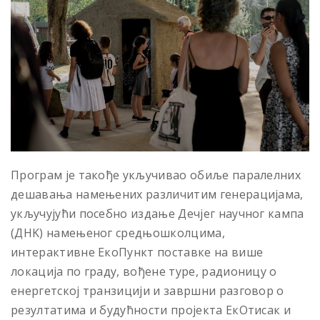
Програм је такође укључивао обиље паралелних
дешавања намењених различитим генерацијама,
укључујући посебно издање Дечјег научног кампа
(ДНK) намењеног средњошколцима,
интерактивне ЕкоПункт поставке на више
локација по граду, вођене туре, радионицу о
енергетској транзицији и завршни разговор о
резултатима и будућности пројекта ЕкОтисак и