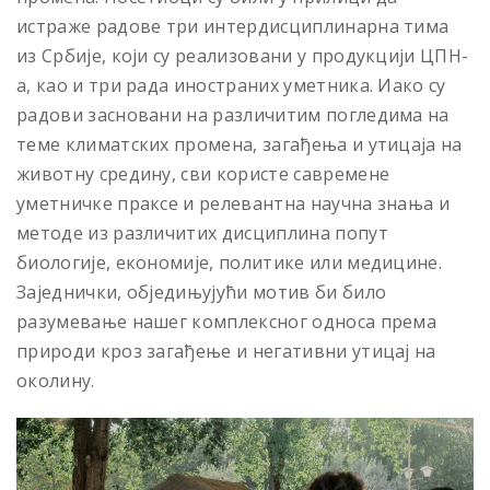
истраже радове три интердисциплинарна тима
из Србије, који су реализовани у продукцији ЦПН-
а, као и три рада иностраних уметника. Иако су
радови засновани на различитим погледима на
теме климатских промена, загађења и утицаја на
животну средину, сви користе савремене
уметничке праксе и релевантна научна знања и
методе из различитих дисциплина попут
биологије, економије, политике или медицине.
Заједнички, обједињујући мотив би било
разумевање нашег комплексног односа према
природи кроз загађење и негативни утицај на
околину.