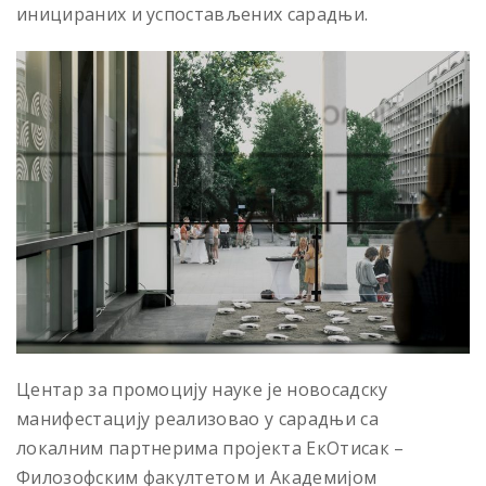
иницираних и успостављених сарадњи.
Центар за промоцију науке је новосадску
манифестацију реализовао у сарадњи са
локалним партнерима пројекта ЕкОтисак –
Филозофским факултетом и Академијом