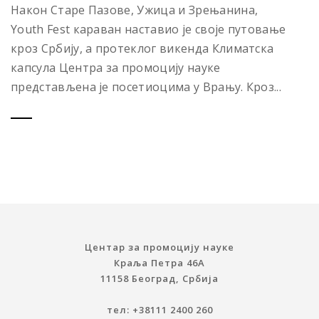
Након Старе Пазове, Ужица и Зрењанина,
Youth Fest караван наставио је своје путовање
кроз Србију, а протеклог викенда Климатска
капсула Центра за промоцију науке
представљена је посетиоцима у Врању. Кроз...
Центар за промоцију науке
Краља Петра 46A
11158 Београд, Србија
тел: +38111 2400 260