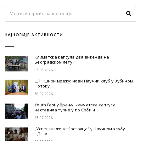
НАЈНОВИЈЕ АКТИВНОСТИ
Климатска капсула два викенда на
Београдском лету
03.08.2026
ЦПН шири мрежу: нови Научни клуб у Зубином
Потоку
30.07.2026
Youth Fest у Врању: климатска капсула
наставила турнеју по Србији
13.07.2026
„Успешне жене Костолца“ у Научном клубу
ЦПН-а