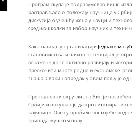
Програм скупа је подразумевао више излага
расправљало о положају научница у Србији
дискусија о учешћу жена у науци и технол
средњошколки за избор научних и технич
Како наводе у организацији
Једнаке могу
становништва и њихов потенцијал је огро
оснажене да се активно развијају и искор
прескочити многе родне и економске јазо
знања. Сваки напредак у овом пољу је од
Преподневни округли сто био је посвећен
Србији и покушао је да кроз инспиративн
научнице. Оне су пробиле постојеће родне
припада мушком полу.