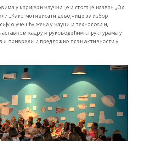
вима у каријери научнице и стога је назван „Од
 или „Како мотивисати девојчице за избор
сију о учешћу жена у науци и технологији,
 наставном кадру и руководећим структурама у
а и привреди и предложио план активности у