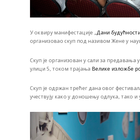
У оквиру манифестације „
Дани будућности
организовао скуп под називом Жене у нау
Скуп је организован у сали за предавања 
улици 5, током трајања
Велике изложбе р
Скуп је одржан трећег дана овог фестивала
учествују како у доношењу одлука, тако и