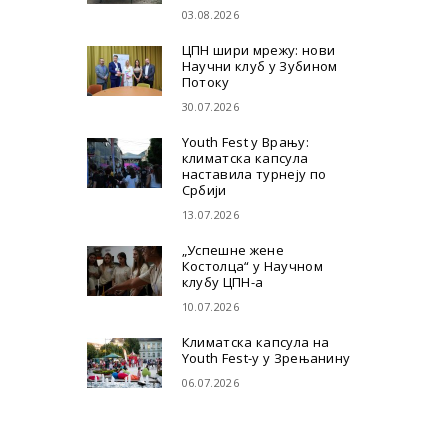
03.08.2026
ЦПН шири мрежу: нови
Научни клуб у Зубином
Потоку
30.07.2026
Youth Fest у Врању:
климатска капсула
наставила турнеју по
Србији
13.07.2026
„Успешне жене
Костолца“ у Научном
клубу ЦПН-а
10.07.2026
Климатска капсула на
Youth Fest-у у Зрењанину
06.07.2026