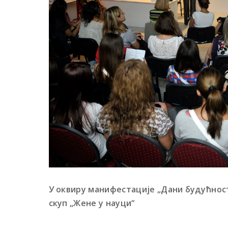
У оквиру манифестације „Дани будућност
скуп „Жене у науци“