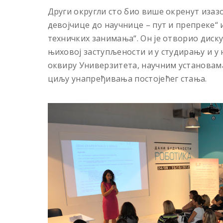
Други округли сто био више окренут изазо
девојчице до научнице – пут и препреке“
техничких занимања“. Он је отворио диску
њиховој заступљености и у студирању и у
оквиру Универзитета, научним установам
циљу унапређивања постојећег стања.