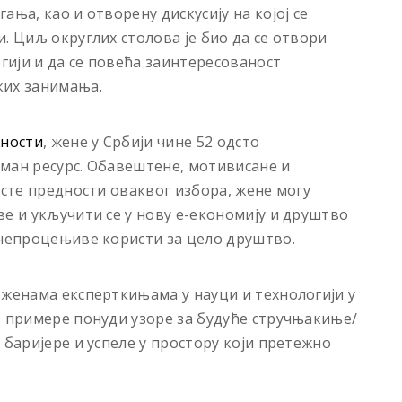
ња, као и отворену дискусију на којој се
. Циљ округлих столова је био да се отвори
огији и да се повећа заинтересованост
ких занимања.
ћности
, жене у Србији чине 52 одсто
ман ресурс. Обавештене, мотивисане и
исте предности оваквог избора, жене могу
ве и укључити се у нову е-економију и друштво
 непроцењиве користи за цело друштво.
 женама експерткињама у науци и технологији у
е примере понуди узоре за будуће стручњакиње/
 баријере и успеле у простору који претежно