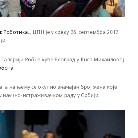
: Роботика
„, ЦПН је у среду 26. септембра 2012.
ци.
у Галерији Робне куће Београд у Кнез Михаиловој
обота
.
, а на њему се окупио значајан број жена које
 у научно-истраживачком раду у Србији.